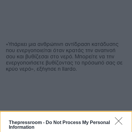
«Υπάρχει μια ανθρώπινη αντίδραση κατάδυσης
που ενεργοποιείται όταν κρατάς την αναπνοή
σου και βυθίζεσαι στο νερό. Μπορείτε να την
ενεργοποιήσετε βυθίζοντας το πρόσωπό σας σε
κρύο νερό», εξήγησε η Ilardo.
Thepressroom -
Do Not Process My Personal
Information