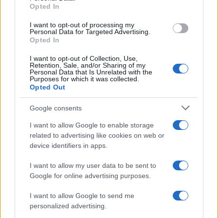
«Ο καρδιακός σας ρυθμός επιβραδύνεται, έχετε
Opted In
περιφερειακή αγγειοσύσπαση όπου τα αιμοφόρα
αγγεία στα άκρα σας μικραίνουν για να
I want to opt-out of processing my
Personal Data for Targeted Advertising.
διατηρήσουν το οξυγονωμένο αίμα για τα ζωτικά
Opted In
σας όργανα και το τελευταίο πράγμα είναι η
συστολή της σπλήνας.
I want to opt-out of Collection, Use,
Retention, Sale, and/or Sharing of my
Personal Data that Is Unrelated with the
Purposes for which it was collected.
»Η σπλήνα είναι μια δεξαμενή για τα
Opted Out
οξυγονωμένα ερυθρά αιμοσφαίρια, οπότε όταν
συστέλλεται, σας δίνει μια ώθηση οξυγόνου. Είναι
Google consents
σαν μια βιολογική δεξαμενή κατάδυσης»,
σημείωσε η ίδια.
I want to allow Google to enable storage
related to advertising like cookies on web or
Αυτό που διαπίστωσε ήταν ότι οι Bajau είχαν 50%
device identifiers in apps.
μεγαλύτερη σπλήνα από τους κατοίκους ενός
γειτονικού χωριού.
I want to allow my user data to be sent to
Google for online advertising purposes.
Ο καθηγητής Rasmus Nielsen, από το
I want to allow Google to send me
Πανεπιστήμιο της Καλιφόρνιας στο Μπέρκλεϊ,
personalized advertising.
δήλωσε: «Θα μπορούσαμε να θέσουμε το