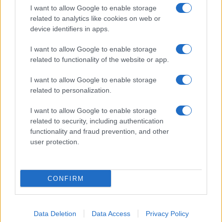
ερώτημα: υπάρχουν γενετικές παραλλαγές –
I want to allow Google to enable storage
υπάρχουν μεταλλάξεις – που βρίσκονται σε πολύ
related to analytics like cookies on web or
υψηλότερη συχνότητα, που έχουν αλλάξει τη
device identifiers in apps.
συχνότητά τους ειδικά στους Bajau σε σύγκριση
με άλλους πληθυσμούς;».
I want to allow Google to enable storage
related to functionality of the website or app.
Μετά από περαιτέρω δοκιμές, διαπίστωσαν ότι το
I want to allow Google to enable storage
γονίδιο ονόματι PDE10A συσχετίζεται με το
related to personalization.
μεγαλύτερο μέγεθος της σπλήνας των Bajau.
I want to allow Google to enable storage
Το γονίδιο είναι συνήθως γνωστό για τη ρύθμιση
related to security, including authentication
μιας θυρεοειδικής ορμόνης στα ποντίκια, η οποία
functionality and fraud prevention, and other
ελέγχει επίσης το μέγεθος της σπλήνας.
user protection.
Ο Rasmus Nielsen πρόσθεσε: «Είναι ένα
θαυμάσιο παράδειγμα για το πώς οι άνθρωποι
CONFIRM
μπορούν να προσαρμοστούν στο τοπικό τους
περιβάλλον, αλλά μπορεί να υπάρχει κάποιο
ιατρικό ενδιαφέρον σε αυτό. Υπάρχει μεγάλο
Data Deletion
Data Access
Privacy Policy
ενδιαφέρον για την κατανόηση των