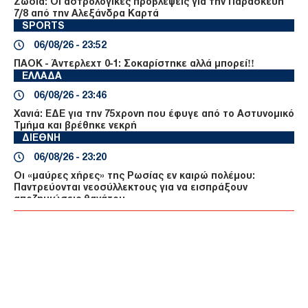
Ζώδια: Οι αστρολογικές προβλέψεις για την Παρασκευή
7/8 από την Αλεξάνδρα Καρτά
SPORTS
06/08/26 - 23:52
ΠΑΟΚ - Άντερλεχτ 0-1: Σοκαρίστηκε αλλά μπορεί!!
ΕΛΛΑΔΑ
06/08/26 - 23:46
Χανιά: ΕΔΕ για την 75χρονη που έφυγε από το Αστυνομικό
Τμήμα και βρέθηκε νεκρή
ΔΙΕΘΝΗ
06/08/26 - 23:20
Οι «μαύρες χήρες» της Ρωσίας εν καιρώ πολέμου:
Παντρεύονται νεοσύλλεκτους για να εισπράξουν
αποζημιώσεις θανάτου
ΔΙΕΘΝΗ
06/08/26 - 23:16
Γερμανία: Νέο δημοσκοπικό ρεκόρ για το ακροδεξιό AfD
και βαριά φθορά για τον Μερτς
ΤΟΥΡΚΙΑ
06/08/26 - 22:47