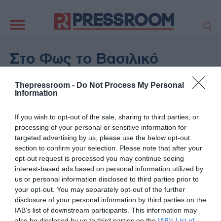
Κεντρική
πλοήγηση
ΠΟΛΙΤΙΚΗ
ΤΟΥΡΚΙΑ
Στο Φως το Βασιλικό
ΟΙΚΟΝΟΜΙΑ
ΕΛΛΑΔΑ
Γυμνάσιο της Μίεζας: Εκεί
ΕΚΚΛΗΣΙΑ
ΑΜΥΝΑ
Thepressroom -
Do Not Process My Personal
όπου ο Αριστοτέλης Δίδαξε
Information
ΔΙΕΘΝΗ
ΚΥΠΡΟΣ
τον Μέγα Αλέξανδρο - Τα
MEDIA
LIFESTYLE
If you wish to opt-out of the sale, sharing to third parties, or
νέα ευρήματα
SPORTS
ΑΥΤΟΔΙΟΙΚΗΣΗ
processing of your personal or sensitive information for
targeted advertising by us, please use the below opt-out
AUTO - MOTO
ΓΑΣΤΡΟΝΟΜΙΑ
section to confirm your selection. Please note that after your
17/06/2026 - 16:02
ΥΓΕΙΑ
ΤΕΧΝΟΛΟΓΙΑ
opt-out request is processed you may continue seeing
ΠΟΛΙΤΙΣΜΟΣ
interest-based ads based on personal information utilized by
ΠΑΡΑΞΕΝΑ
ΖΩΔΙΑ
us or personal information disclosed to third parties prior to
ΑΡΘΡΟΓΡΑΦΙΑ
your opt-out. You may separately opt-out of the further
disclosure of your personal information by third parties on the
IAB’s list of downstream participants. This information may
also be disclosed by us to third parties on the
IAB’s List of