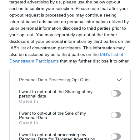
targeted advertising by us, please use the below opt-out
section to confirm your selection. Please note that after your
opt-out request is processed you may continue seeing
interest-based ads based on personal information utilized by
us or personal information disclosed to third parties prior to
your opt-out. You may separately opt-out of the further
disclosure of your personal information by third parties on the
IAB’s list of downstream participants. This information may
also be disclosed by us to third parties on the
IAB’s List of
Downstream Participants
that may further disclose it to other
third parties.
Please note that this website/app uses one or more Google
Personal Data Processing Opt Outs
services and may gather and store information including but
TAGS
not limited to your visit or usage behaviour. You may click to
I want to opt-out of the Sharing of my
personal data.
grant or deny consent to Google and its third-party tags to
ΜΠΑΣΚΕΤ
USA
USA BASKET
SAN ANTONIO SPURS
Opted In
TONY PARKER
use your data for below specified purposes in below Google
consent section.
I want to opt-out of the Sale of my
Personal Data.
Opted In
Ροή Ειδήσεων
I want to opt-out of processing my
Personal Data for Targeted Advertising.