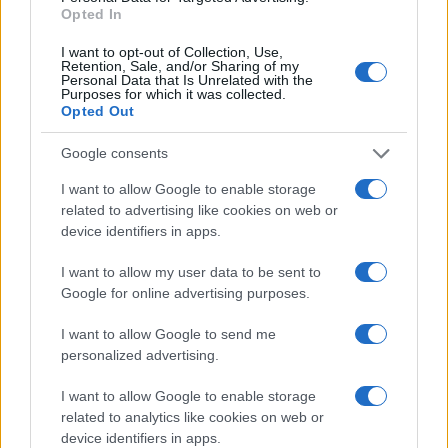
Opted In
ΔΙΕΘΝΗ
I want to opt-out of Collection, Use,
Retention, Sale, and/or Sharing of my
09/08/26 - 13:22
Personal Data that Is Unrelated with the
Το Χονγκ Κονγκ κατέγραψε ρεκόρ ζέστης με 36,9
Purposes for which it was collected.
βαθμούς Κελσίου
Opted Out
ΚΥΠΡΟΣ
Google consents
09/08/26 - 12:46
Με πορεία μοτοσικλετιστών από όλες τις ελεύθερες
I want to allow Google to enable storage
πόλεις της Κύπρου τιμήθηκε χθες η μνήμη του Τάσου
related to advertising like cookies on web or
Ισαάκ και του Σολωμού Σολωμού
device identifiers in apps.
ΑΜΥΝΑ
09/08/26 - 12:26
I want to allow my user data to be sent to
8 Αυγούστου 1884: Τα εγκαίνια της Σχολής Ναυτικών
Google for online advertising purposes.
Δοκίμων έτσι όπως την ξέρουμε σήμερα!
ΑΜΥΝΑ
I want to allow Google to send me
09/08/26 - 12:00
personalized advertising.
9 Αυγούστου 1945: Η ρίψη της δεύτερης και τελευταίας
I want to allow Google to enable storage
ατομικής βόμβας στο Ναγκασάκι, τρεις μέρες μετά την
πρώτη ρίψη στη Χιροσίμα
related to analytics like cookies on web or
ΑΜΥΝΑ
device identifiers in apps.