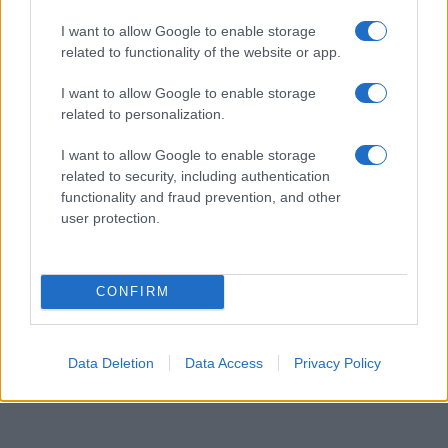
09/08/26 - 11:37
I want to allow Google to enable storage
9 Αυγούστου 1823 : Σκοτώνεται πολεμώντας τους
related to functionality of the website or app.
Τουρκαλβανούς ο Μάρκος Μπότσαρης
ΔΙΕΘΝΗ
I want to allow Google to enable storage
09/08/26 - 11:31
related to personalization.
Αυστραλία: Δύο επιβατηγά αεροπλάνα απέφυγαν παρά
λίγο μια σύγκρουση στον διάδρομο προσγείωσης/
I want to allow Google to enable storage
απογείωσης στο αεροδρόμιο του Σίδνεϊ
related to security, including authentication
ΑΜΥΝΑ
functionality and fraud prevention, and other
09/08/26 - 10:47
user protection.
Ελληνικά ελικόπτερα Apache στη Σαουδική Αραβία;
ΔΙΕΘΝΗ
09/08/26 - 10:32
CONFIRM
Υεμένη: Οι Χούθι ανακοίνωσαν ότι έπληξαν διυλιστήριο
της Aramco στην ακτή της Ερυθράς Θάλασσα
ΕΛΛΑΔΑ
Data Deletion
Data Access
Privacy Policy
09/08/26 - 09:59
Άλλος για Κυκλάδες κίνησε, άλλος για Κρήτη και
Αργοσαρωνικό - Εγκαταλείπουν την Αθήνα οι ταξιδιώτες
ΕΚΚΛΗΣΙΑ