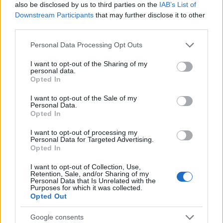
also be disclosed by us to third parties on the
IAB’s List of
με την
Μπαρτσελόνα
, αλλά και ένα Σούπερ Καπ.
Downstream Participants
that may further disclose it to other
Επίσης, σήκωσε το
Europa League
με τη
third parties.
Σεβίλλη
το
2015
.
Please note that this website/app uses one or more Google
Personal Data Processing Opt Outs
Η περίπτωση του
Ντένις Σουάρες δεν έχει να
services and may gather and store information including but
κάνει με αυτή του Νοά Καντιού, καθώς
not limited to your visit or usage behaviour. You may click to
I want to opt-out of the Sharing of my
personal data.
πρόκειται για δύο διαφορετικούς
grant or deny consent to Google and its third-party tags to
Opted In
ποδοσφαιριστές. Ο Ισπανός πατάει πιο ψηλά στο
use your data for below specified purposes in below Google
γήπεδο, ενώ ο Γάλλος είναι οκταροεξάρι και ο
consent section.
I want to opt-out of the Sale of my
Ολυμπιακός προσπαθεί να δουλέψει και τις δύο
Personal Data.
Opted In
υποθέσεις για τον άξονά του
I want to opt-out of processing my
Personal Data for Targeted Advertising.
ΑΚΟΛΟΥΘΗΣΤΕ ΜΑΣ ΣΤΟ GOOGLE
Opted In
NEWS ΚΑΝΟΝΤΑΣ ΚΛΙΚ ΕΔΩ
I want to opt-out of Collection, Use,
Retention, Sale, and/or Sharing of my
Personal Data that Is Unrelated with the
Purposes for which it was collected.
TAGS
Opted Out
ΝΤΕΝΙΣ ΣΟΥΑΡΕΣ
ΟΛΥΜΠΙΑΚΟΣ
ΠΟΔΟΣΦΑΙΡΟ
Google consents