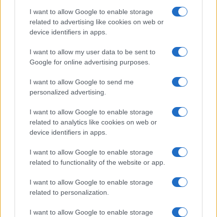
SUPER LEAGUE
I want to allow Google to enable storage
related to advertising like cookies on web or
device identifiers in apps.
Ροή Ειδήσεων
I want to allow my user data to be sent to
Google for online advertising purposes.
ΖΩΔΙΑ
I want to allow Google to send me
07/08/26 - 23:49
personalized advertising.
Ζώδια: Οι αστρολογικές προβλέψεις για το
Σαββατοκύριακο 8-9 Αυγούστου από την Αλεξάνδρα
I want to allow Google to enable storage
Καρτά
related to analytics like cookies on web or
ΕΛΛΑΔΑ
device identifiers in apps.
07/08/26 - 23:32
I want to allow Google to enable storage
Πτήση-θρίλερ της Ryanair με σπασμένο παράθυρο:
related to functionality of the website or app.
Προσφυγές σε ελληνικά και αμερικανικά δικαστήρια από
επιβάτες
ΔΙΕΘΝΗ
I want to allow Google to enable storage
related to personalization.
07/08/26 - 23:19
Φωτιά σε υπόγειο καταστήματος στον Άλιμο –
I want to allow Google to enable storage
Απομακρύνθηκαν ένοικοι πολυκατοικίας