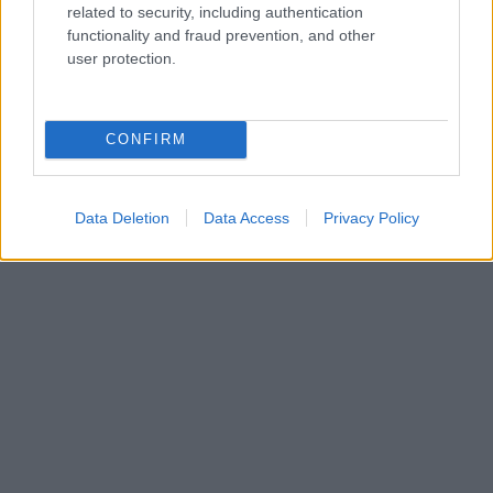
related to security, including authentication
ΔΙΕΘΝΗ
functionality and fraud prevention, and other
07/08/26 - 23:11
user protection.
Κλιμακώνεται η κόντρα Ισπανίας–Ιταλίας για το
μεταναστευτικό: Η Μαδρίτη απαντά με ελέγχους στα
σύνορα
ΔΙΕΘΝΗ
CONFIRM
07/08/26 - 22:51
Reuters: Πρόοδος στις συνομιλίες Ομάν–Ιράν για τα
Στενά του Ορμούζ, σύμφωνα με Αμερικανό αξιωματούχο
Data Deletion
Data Access
Privacy Policy
ΔΙΕΘΝΗ
07/08/26 - 22:29
Στη Σερβία για πρώτη φορά ο Ζελένσκι — Στο επίκεντρο
της ατζέντας ΕΕ, ενέργεια και σχέσεις με τη Ρωσία
ΔΙΕΘΝΗ
07/08/26 - 22:13
Τι σηματοδοτεί η αμυντική συμφωνία Σ. Αραβίας,
Τουρκίας και Πακιστάν — Ένα «ισλαμικό ΝΑΤΟ» στα
σκαριά;
ΤΟΥΡΚΙΑ
07/08/26 - 21:59