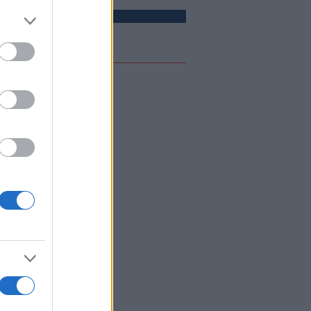
ικό αέριο
ΙΕΘΝΗ
08/08/26 - 23:10
σκεψη-αστραπή του διοικητή της
TCOM στο Ισραήλ: Συναντήθηκε
την ηγεσία των IDF
ΟΛΙΤΙΣΜΟΣ
08/08/26 - 23:02
 ευρήματα αλλάζουν τα δεδομένα
 τη Μινωική Έκρηξη στη
τορίνη: Έναν αιώνα αργότερα η
αστροφή;
ΚΟΛΟΓΙΑ
08/08/26 - 23:00
στημονική πρόβλεψη-σοκ: Πώς θα
αι η καθημερινότητά μας το 2100 αν
ερμοκρασία ανέβει 4 βαθμούς
ΙΕΘΝΗ
08/08/26 - 22:50