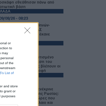
οσκάφη εθεάθησαν πάνω από
ατιωτική βάση
ΛΛΑΔΑ
09/08/26 - 08:23
χαίο στη λεωφόρο Αθηνών-
νίου: Μηχανή της ΔΙΑΣ
κρούστηκε με ΙΧ που έκανε
στροφή
sonal or
ΙΕΘΝΗ
ection to
08/08/26 - 23:21
ou may
στήριο» με το εμπλουτισμένο
 personal
άνιο του Ιράν: Ανάσχεση του
out of the
ηνικού προγράμματος βλέπουν οι
 downstream
ικοί, αλλά όχι καταστροφή
B’s List of
ΙΕΘΝΗ
08/08/26 - 23:13
er and store
μερικανική Γερουσία ενέκρινε
to grant or
ώσεις-μαμούθ κατά της Ρωσίας:
ed purposes
μοί έως 100% στις χώρες που
ράζουν ρωσικό πετρέλαιο και