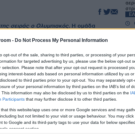
αερ
στρ
Ε
ό της σειράς ο Ολυμπιακός.
Η ομάδα
 νίκησε 102-92 τον Παναθηναϊκό
Τρο
Σου
ε προβάδισμα 2-1 στους τελικούς της
room -
Do Not Process My Personal Information
συγ
 «απόρθητο» το φαληρικό γήπεδο.
ανα
to opt-out of the sale, sharing to third parties, or processing of your per
Δ
formation for targeted advertising by us, please use the below opt-out s
υν μία ακόμη νίκη για την κατάκτηση του
r selection. Please note that after your opt-out request is processed y
νοι» χρειάζονται οπωσδήποτε ροζ φύλλο στο
«Μυ
eing interest-based ads based on personal information utilized by us or
παναφέρουν τη σειρά στο ΣΕΦ για Game 5.
ουρ
disclosed to third parties prior to your opt-out. You may separately opt-
kom Center» θα πραγματοποιηθεί την
πυρ
losure of your personal information by third parties on the IAB’s list of
).
ειδ
. This information may also be disclosed by us to third parties on the
IA
Δ
Participants
that may further disclose it to other third parties.
λο μέρος του ταλέντου τους στο παρκέ και το
 that this website/app uses one or more Google services and may gath
εαματικό σε σχέση με τα προηγούμενα δύο.
Η α
including but not limited to your visit or usage behaviour. You may click 
κυρ
ν εκπληκτικών
Εβάν Φουρνιέ
και
Σάσα
 to Google and its third-party tags to use your data for below specifi
Δασ
ηθεί απέναντι σε έναν Παναθηναϊκό που δεν
ogle consent section.
αγο
 με τραυματισμό τον Νίκο Ρογκαβόπουλο, είδε