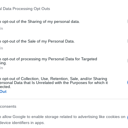
φυσ
,
Κέντρικ Ναν
να φορτώνονται από νωρίς με
Δ
l Data Processing Opt Outs
την τελική ευθεία του αγώνα.
o opt-out of the Sharing of my personal data.
Επί
In
CEN
με 
Π
o opt-out of the Sale of my Personal Data.
In
Νέα
to opt-out of processing my Personal Data for Targeted
για
ing.
Σαν
In
κατ
ΟΙ
o opt-out of Collection, Use, Retention, Sale, and/or Sharing
ersonal Data that Is Unrelated with the Purposes for which it
lected.
Out
Επι
είν
η θ
consents
Δ
o allow Google to enable storage related to advertising like cookies on
evice identifiers in apps.