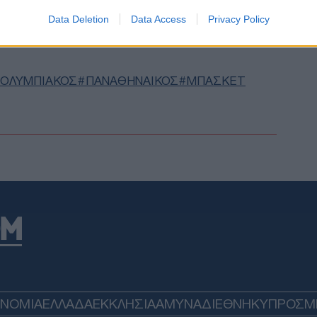
GOOGLE NEWS ΚΑΝΟΝΤΑΣ ΚΛΙΚ ΕΔΩ
Data Deletion
Data Access
Privacy Policy
Φιν
το 
Πακ
Ανο
Αίγ
ΟΛΥΜΠΙΑΚΟΣ
ΠΑΝΑΘΗΝΑΙΚΟΣ
ΜΠΑΣΚΕΤ
ΤΟ
Παρ
Θάλ
επι
Ρωσ
Ε
Αλε
για
πηγ
Δ
ΟΝΟΜΙΑ
ΕΛΛΑΔΑ
ΕΚΚΛΗΣΙΑ
ΑΜΥΝΑ
ΔΙΕΘΝΗ
ΚΥΠΡΟΣ
M
Βαν