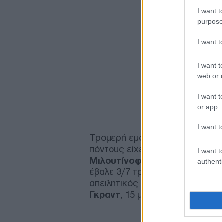
I want t
purpose
I want 
I want t
web or d
I want t
or app.
I want t
Τρομερή εμφάνιση από τον
Φου
πόντους είχε ο αποτελεσματικ
I want t
Μιλουτίνοφ
, που κυριάρχησε 
authenti
έβαλε 3/7 τρίποντα, ένα εκ των
απειλητικός στο φινάλε. Από τ
Γκραντ
, 15 μέτρησε ο
Τι Τζέι 