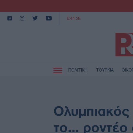
6:44:29
ΠΟΛΙΤΙΚΗ
ΤΟΥΡΚΙΑ
ΟΙΚΟ
Κεντρική
Κεντρική
πλοήγηση
πλοήγηση
ΠΟΛΙΤΙΚΗ
Τ
ΕΚΚΛΗΣΙΑ
Α
MEDIA
LI
Ολυμπιακός 
AUTO - MOTO
Γ
ΠΑΡΑΞΕΝΑ
Ζ
το... ροντέο