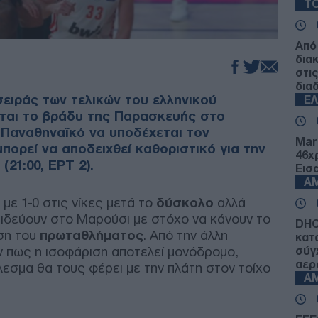
ΤΟ
Από
δια
στι
δια
σειράς των τελικών του ελληνικού
Ε
ται το βράδυ της Παρασκευής στο
 Παναθηναϊκό να υποδέχεται τον
Mar
πορεί να αποδειχθεί καθοριστικό για την
46χ
(21:00, ΕΡΤ 2).
Εισ
Α
με 1-0 στις νίκες μετά το
δύσκολο
αλλά
ξιδεύουν στο Μαρούσι με στόχο να κάνουν το
DHC
ση του
πρωταθλήματος
. Από την άλλη
κατ
υν πως η ισοφάριση αποτελεί μονόδρομο,
σύγ
αερ
εσμα θα τους φέρει με την πλάτη στον τοίχο
Α