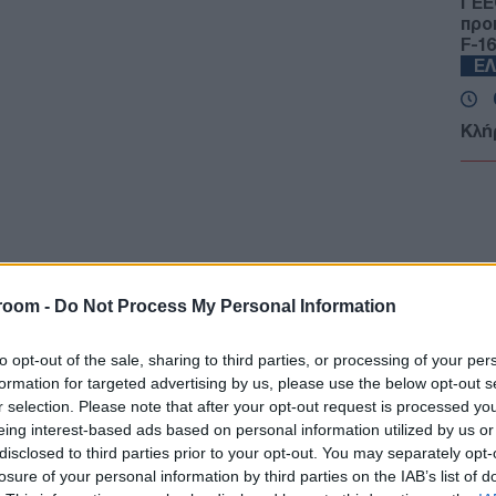
ΓΕΕ
προ
F-16
Ε
Κλή
Αυτο
κερ
Δ
Fars
την
αμε
room -
Do Not Process My Personal Information
από
Ε
to opt-out of the sale, sharing to third parties, or processing of your per
formation for targeted advertising by us, please use the below opt-out s
r selection. Please note that after your opt-out request is processed y
Πυρ
eing interest-based ads based on personal information utilized by us or
αυτ
Ακα
disclosed to third parties prior to your opt-out. You may separately opt-
Δ
losure of your personal information by third parties on the IAB’s list of