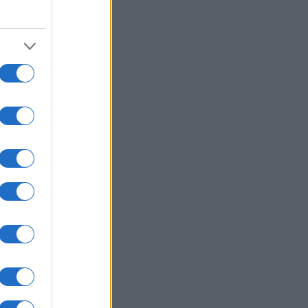
06/08/26 - 20:03
εράνη προς χώρες του Κόλπου:
στε τον Τραμπ να σταματήσει τις
θέσεις, ειδάλλως θα υπάρξουν
ποινα
ΙΕΘΝΗ
06/08/26 - 19:52
ένσκι: Στην Σερβία το Σάββατο,
 πρώτη φορά μετά την έναρξη του
ο-ουκρανικού πολέμου
ΛΛΑΔΑ
06/08/26 - 19:37
ν Ελλάδα απόψε η 46χρονη που
ηγορείται για την υπόθεση της
fin — Θα μεταφερθεί στη ΓΑΔΑ
ΙΕΘΝΗ
06/08/26 - 19:22
ΗΠΑ ανακάλεσαν τη βίζα της
σβειρας της Βραζιλίας – Νέα