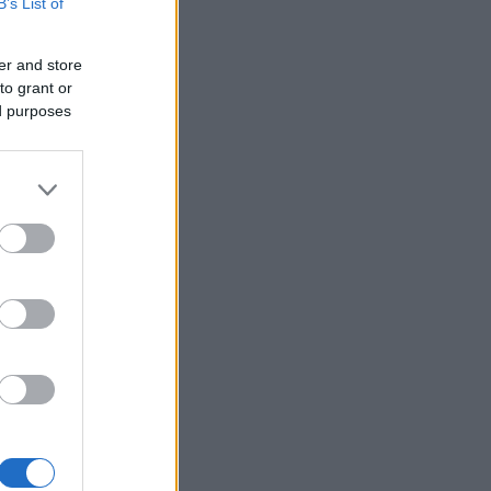
B’s List of
06/08/26 - 21:07
μανία: Τουλάχιστον 25 τραυματίες
 σύγκρουση τραμπ στο
er and store
λζενκίρχεν - Σε σοβαρή
to grant or
άσταση 3 εξ' αυτών
ed purposes
ΙΕΘΝΗ
06/08/26 - 20:50
ία: Νεκροί και τραυματίες από
ηξη σε λεωφορείο κοντά στη
ασκό
ΙΕΘΝΗ
06/08/26 - 20:50
hington Post: Ο Τραμπ θέλει τον
ι Ντι Βανς υποψήφιο για την
εδρία το 2028
ΙΕΘΝΗ
06/08/26 - 20:17
βακία: Ιστορικό ρεκόρ ζέστης με
2 βαθμούς Κελσίου
ΙΕΘΝΗ