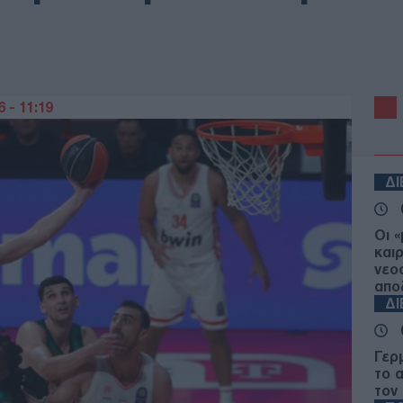
 - 11:19
Δ
Οι 
και
νεο
απο
Δ
Γερ
το 
τον