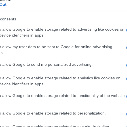
Out
ρίντ
, ωστόσο δεν αποκλείεται να υπάρξουν
ς στο Telekom Center. Δεν θα αγωνιστεί ο
Τεχ
εκτός του εγχώριου ρόστερ.
consents
Πεί
επι
o allow Google to enable storage related to advertising like cookies on
αντί
ζώκας
δεν υπολογίζει στους
Σακίλ ΜακΚίσικ,
evice identifiers in apps.
Δ
όρις
, οι οποίοι δεν βρίσκονται στο ρόστερ
o allow my user data to be sent to Google for online advertising
ολη είναι η κατάσταση του
Τάιλερ Ντόρσεϊ
.
s.
ο ενδιαφέρον στρέφεται στις επιλογές των
Ζελ
για
δι εκτός δωδεκάδας είχαν μείνει ο
Φρανκ
ρωσ
to allow Google to send me personalized advertising.
Ε
o allow Google to enable storage related to analytics like cookies on
και τις λεπτομέρειες να παίζουν καθοριστικό
evice identifiers in apps.
Στη
τερο ντέρμπι «αιωνίων» θα διεξαχθεί σε
κατ
υμπιακός αναζητά μία νίκη που θα τον φέρει
o allow Google to enable storage related to functionality of the website
Mar
 ο Παναθηναϊκός θέλει να στείλει
Δ
νός στη μάχη του τίτλου και έτοιμος να
o allow Google to enable storage related to personalization.
η. Οι
διαιτητές
της αναμέτρησης αναμένεται
Οι 
πριν από το τζάμπολ, προσθέτοντας ακόμη ένα
πρέ
o allow Google to enable storage related to security, including