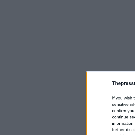
Thepress
If you wish 
sensitive in
confirm you
continue se
information 
further disc