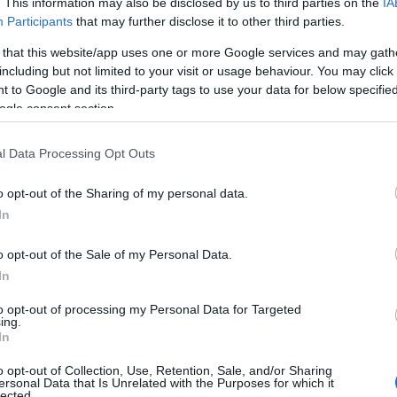
. This information may also be disclosed by us to third parties on the
IA
Participants
that may further disclose it to other third parties.
Γερ
από
 that this website/app uses one or more Google services and may gath
Γκε
including but not limited to your visit or usage behaviour. You may click 
κατ
 to Google and its third-party tags to use your data for below specifi
Δ
ogle consent section.
Συρ
l Data Processing Opt Outs
 ανταγωνιστικό και κρίθηκε στις
έκρ
ατάφερε να ελέγξει το μεγαλύτερο μέρος του
Δαμ
o opt-out of the Sharing of my personal data.
Δ
οβάδισμά του στα κρίσιμα σημεία, όμως
In
αση, διεκδίκησε τη νίκη παρόλο που βρέθηκε
 τα ψυχικά αποθέματα για να διεκδικήσει
o opt-out of the Sale of my Personal Data.
Was
τι στους πρωταθλητές Ευρώπης.
Τζέ
In
προ
Δ
to opt-out of processing my Personal Data for Targeted
πουλος
και ο
Κώστας Σλούκας
συμμετείχαν
ing.
άμματος της ομαδικής προπόνησης του
In
τους θα κριθεί ανήμερα της αναμέτρησης.
Σλο
o opt-out of Collection, Use, Retention, Sale, and/or Sharing
παρουσιάζει η τελική εξάδα των ξένων που
42,
ersonal Data that Is Unrelated with the Purposes for which it
Δ
πρώτο παιχνίδι εκτός έμειναν ο
Χουάντσο
lected.