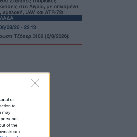
ΘΑ: Σοβαρές τουρκικές
κλήσεις στο Αιγαίο, με οπλισμένα
, εμπλοκή, UAV και ATR-72!
ΛΛΑΔΑ
06/08/26 - 22:13
ρωση Τζόκερ 3102 (6/8/2026):
ί είναι οι τυχεροί αριθμοί που
δίζουν
ΙΕΘΝΗ
06/08/26 - 22:03
: Το Ιρανικό κοινοβούλιο εξετάζει
 απαγόρευση διέλευσης
ρικανικών και ισραηλινών πλοίων
 το Ορμούζ
ΛΛΑΔΑ
sonal or
06/08/26 - 21:31
ection to
ou may
καγιές: Ολοκληρώθηκαν 325
 personal
οψίες σε πληγείσες περιοχές -
τάλληλα κρίθηκαν 118 κτήρια
out of the
ΙΕΘΝΗ
 downstream