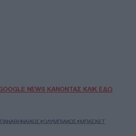
Βανς
δια
εξα
Δ
Διπ
για
δημ
Α
ΣΣΕ
παρ
φετ
GOOGLE NEWS ΚΑΝΟΝΤΑΣ ΚΛΙΚ ΕΔΩ
Δ
Reu
για
Ορμ
ΠΑΝΑΘΗΝΑΙΚΟΣ
ΟΛΥΜΠΙΑΚΟΣ
ΜΠΑΣΚΕΤ
επί
Ε