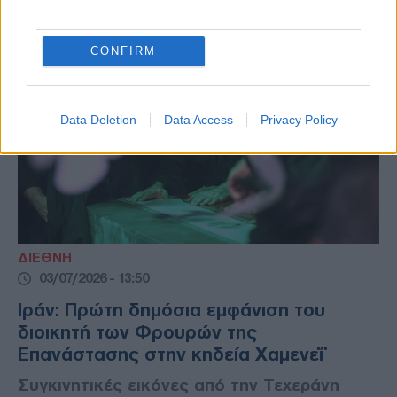
CONFIRM
Data Deletion
Data Access
Privacy Policy
ΔΙΕΘΝΗ
03/07/2026 - 13:50
Ιράν: Πρώτη δημόσια εμφάνιση του
διοικητή των Φρουρών της
Επανάστασης στην κηδεία Χαμενεΐ
Συγκινητικές εικόνες από την Τεχεράνη