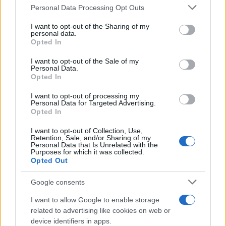
Please note that this website/app uses one or more Google
Personal Data Processing Opt Outs
services and may gather and store information including but
not limited to your visit or usage behaviour. You may click to
I want to opt-out of the Sharing of my
ΔΙΕΘΝΗ
personal data.
grant or deny consent to Google and its third-party tags to
04/07/2026 - 17:23
Opted In
use your data for below specified purposes in below Google
Al Arabiya: Στις 11 Ιουλίου ο νέος γύρος
consent section.
I want to opt-out of the Sale of my
Personal Data.
συνομιλιών ΗΠΑ και Ιράν - Διαφωνία για
Opted In
τα παγωμένα ιρανικά κεφάλαια
I want to opt-out of processing my
Οι συνομιλίες μεταξύ των ΗΠΑ και του Ιράν
Personal Data for Targeted Advertising.
αναμένεται να επαναληφθούν στις 11
Opted In
Ιουλίου, μετά την ολοκλήρωση των
I want to opt-out of Collection, Use,
πολυήμερων τελετών κηδείας του ανώτατου
Retention, Sale, and/or Sharing of my
Personal Data that Is Unrelated with the
ηγέτη του Ιράν, Αλί Χαμενεΐ, σύμφωνα με
Purposes for which it was collected.
δημοσίευμα του σαουδαραβικών
Opted Out
συμφερόντων μέσου Al Arabiya.
Google consents
I want to allow Google to enable storage
related to advertising like cookies on web or
device identifiers in apps.