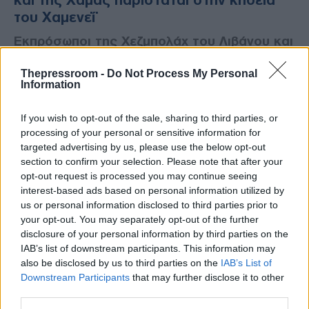
του Χαμενεΐ
Εκπρόσωποι της Χεζμπολάχ του Λιβάνου και
της παλαιστινιακής Χαμάς, ένοπλων
ισλαμιστικών κινημάτων, συνάντησαν
Thepressroom -
Do Not Process My Personal
Information
σήμερα τον υπουργό Εξωτερικών του Ιράν
στην Τεχεράνη, με αφορμή την κηδεία του
If you wish to opt-out of the sale, sharing to third parties, or
ανώτατου ηγέτη Αλί Χαμενεΐ, μετέδωσε
processing of your personal or sensitive information for
ιρανικό κρατικό μέσο ενημέρωσης.
targeted advertising by us, please use the below opt-out
section to confirm your selection. Please note that after your
opt-out request is processed you may continue seeing
interest-based ads based on personal information utilized by
us or personal information disclosed to third parties prior to
your opt-out. You may separately opt-out of the further
disclosure of your personal information by third parties on the
IAB’s list of downstream participants. This information may
also be disclosed by us to third parties on the
IAB’s List of
Downstream Participants
that may further disclose it to other
third parties.