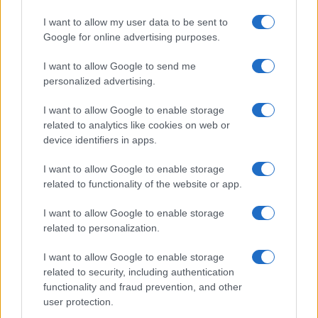
I want to allow my user data to be sent to
Google for online advertising purposes.
I want to allow Google to send me
personalized advertising.
I want to allow Google to enable storage
related to analytics like cookies on web or
ΔΙΕΘΝΗ
device identifiers in apps.
04/07/2026 - 16:02
I want to allow Google to enable storage
Ιράν: Εκατοντάδες χιλιάδες πολίτες στην
related to functionality of the website or app.
κηδεία του Αγιατολάχ Αλί Χαμενεΐ — Σε
I want to allow Google to enable storage
λαϊκό προσκύνημα η σορός
related to personalization.
Η ηγεσία της χώρας επιδιώκει να μετατρέψει
τις τελετές σε μια επίδειξη εσωτερικής
I want to allow Google to enable storage
related to security, including authentication
συνοχής και πολιτικής ισχύος, στέλνοντας
functionality and fraud prevention, and other
παράλληλα μήνυμα προς τις ΗΠΑ, το Ισραήλ
user protection.
και τους δυτικούς συμμάχους τους.