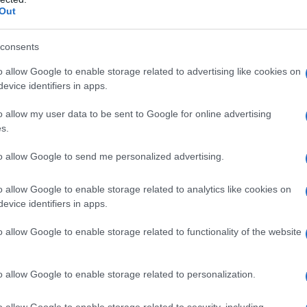
της οποίας δημοσιοποίησε
Out
αποκλειστικά η βρετανική
εφημερίδα The Guardian.
consents
o allow Google to enable storage related to advertising like cookies on
evice identifiers in apps.
ΔΙΕΘΝΗ
17/07/2026 - 15:43
o allow my user data to be sent to Google for online advertising
Ισπανία: Μαίνεται ανεξέλεγκτη
s.
η μεγάλη πυρκαγιά στην
to allow Google to send me personalized advertising.
Ανδαλουσία – Πάνω από
120.000 στρέμματα στις
o allow Google to enable storage related to analytics like cookies on
φλόγες
evice identifiers in apps.
o allow Google to enable storage related to functionality of the website
Μαίνεται ανεξέλεγκτη η μεγάλη
δασική πυρκαγιά που ξέσπασε την
Τετάρτη 16 Ιουλίου στην περιοχή
o allow Google to enable storage related to personalization.
Ορές, κοντά στη Σαραγόσα, στη
βορειοανατολική Ισπανία, έχοντας
o allow Google to enable storage related to security, including