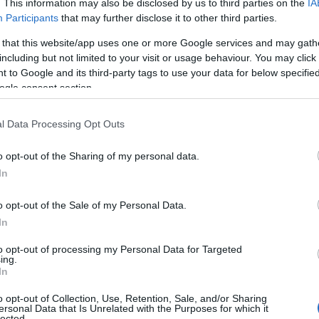
. This information may also be disclosed by us to third parties on the
IA
ΔΙΕΘΝΗ
Participants
that may further disclose it to other third parties.
20/07/2026 - 22:38
 that this website/app uses one or more Google services and may gath
ΗΠΑ: Σε αντίθεση με τον
including but not limited to your visit or usage behaviour. You may click 
Τραμπ, οι περισσότεροι
 to Google and its third-party tags to use your data for below specifi
πολίτες συνδέουν την
ogle consent section.
κλιματική αλλαγή με τους
καύσωνες και τις πυρκαγιές
l Data Processing Opt Outs
o opt-out of the Sharing of my personal data.
Η πλειονότητα των Αμερικανών
In
ψηφοφόρων θεωρεί ότι τα ακραία
καιρικά φαινόμενα έχουν ενταθεί
o opt-out of the Sale of my Personal Data.
τα τελευταία χρόνια και συνδέει
In
ολοένα και περισσότερο την
κλιματική αλλαγή με την
to opt-out of processing my Personal Data for Targeted
ing.
επιδείνωσή τους, σύμφωνα με νέα
In
δημοσκόπηση της εταιρείας Data
o opt-out of Collection, Use, Retention, Sale, and/or Sharing
for Progress, τα αποτελέσματα
ersonal Data that Is Unrelated with the Purposes for which it
lected.