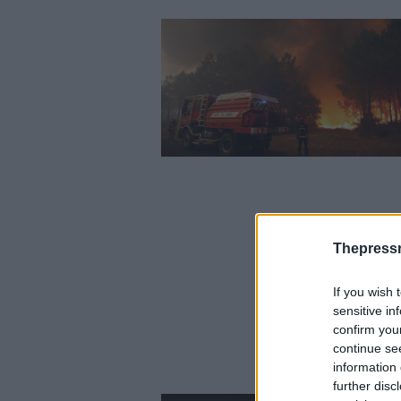
Thepress
If you wish 
sensitive in
confirm you
continue se
information 
further disc