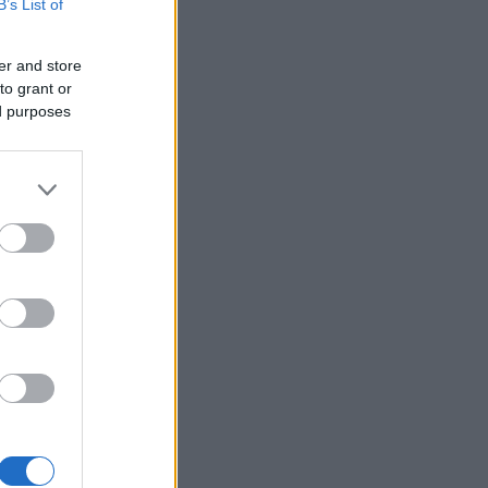
B’s List of
er and store
to grant or
ed purposes