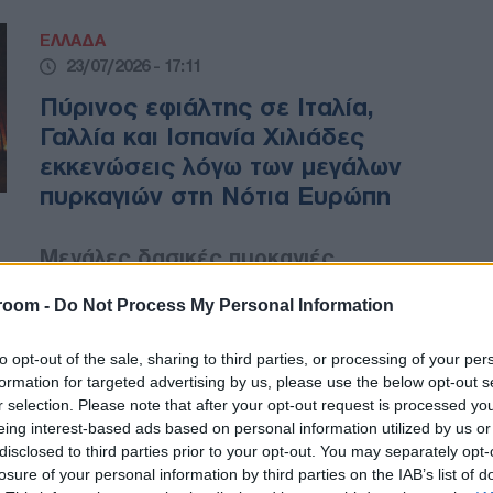
ΕΛΛΑΔΑ
23/07/2026 - 17:11
Πύρινος εφιάλτης σε Ιταλία,
Γαλλία και Ισπανία Χιλιάδες
εκκενώσεις λόγω των μεγάλων
πυρκαγιών στη Νότια Ευρώπη
Μεγάλες δασικές πυρκαγιές
συνεχίζουν να πλήττουν την
room -
Do Not Process My Personal Information
Ιταλία, τη Γαλλία και την Ισπανία,
προκαλώντας εκτεταμένες
to opt-out of the sale, sharing to third parties, or processing of your per
καταστροφές, εκκενώσεις
formation for targeted advertising by us, please use the below opt-out s
οικισμών και ανθρώπινες
r selection. Please note that after your opt-out request is processed y
απώλειες.
eing interest-based ads based on personal information utilized by us or
disclosed to third parties prior to your opt-out. You may separately opt-
losure of your personal information by third parties on the IAB’s list of