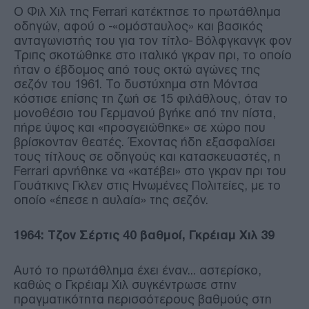
Ο Φιλ Χιλ της Ferrari κατέκτησε το πρωτάθλημα
οδηγών, αφού ο -«ομόσταυλος» και βασικός
ανταγωνιστής του για τον τίτλο- Βόλφγκανγκ φον
Τριπς σκοτώθηκε στο ιταλικό γκραν πρι, το οποίο
ήταν ο έβδομος από τους οκτώ αγώνες της
σεζόν του 1961. Το δυστύχημα στη Μόντσα
κόστισε επίσης τη ζωή σε 15 φιλάθλους, όταν το
μονοθέσιο του Γερμανού βγήκε από την πίστα,
πήρε ύψος και «προσγειώθηκε» σε χώρο που
βρίσκονταν θεατές. Έχοντας ήδη εξασφαλίσει
τους τίτλους σε οδηγούς και κατασκευαστές, η
Ferrari αρνήθηκε να «κατέβει» στο γκραν πρι του
Γουάτκινς Γκλεν στις Ηνωμένες Πολιτείες, με το
οποίο «έπεσε η αυλαία» της σεζόν.
1964: Τζον Σέρτις 40 βαθμοί, Γκρέιαμ Χιλ 39
Αυτό το πρωτάθλημα έχει έναν... αστερίσκο,
καθώς ο Γκρέιαμ Χιλ συγκέντρωσε στην
πραγματικότητα περισσότερους βαθμούς στη