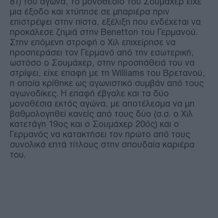
81) του αγώνα, το μονοθέσιο του Σουμάχερ είχε
μια έξοδο και χτύπησε σε μπαριέρα πριν
επιστρέψει στην πίστα, εξέλιξη που ενδέχεται να
προκάλεσε ζημιά στην Benetton του Γερμανού.
Στην επόμενη στροφή ο Χιλ επιχείρησε να
προσπεράσει τον Γερμανό από την εσωτερική,
ωστόσο ο Σουμάχερ, στην προσπάθειά του να
στρίψει, είχε επαφή με τη Williams του Βρετανού,
η οποία κρίθηκε ως αγωνιστικό συμβάν από τους
αγωνοδίκες. Η επαφή έβγαλε και τα δύο
μονοθέσια εκτός αγώνα, με αποτέλεσμα να μη
βαθμολογηθεί κανείς από τους δύο (σ.σ. ο Χιλ
κατετάγη 19ος και ο Σουμάχερ 20ός) και ο
Γερμανός να κατακτήσει τον πρώτο από τους
συνολικά επτά τίτλους στην σπουδαία καριέρα
του.