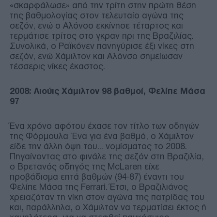
«σκαρφάλωσε» από την τρίτη στην πρώτη θέση
της βαθμολογίας στον τελευταίο αγώνα της
σεζόν, ενώ ο Αλόνσο εκκίνησε τέταρτος και
τερμάτισε τρίτος στο γκραν πρι της Βραζιλίας.
Συνολικά, ο Ραϊκόνεν πανηγύρισε έξι νίκες στη
σεζόν, ενώ Χάμιλτον και Αλόνσο σημείωσαν
τέσσερις νίκες έκαστος.
2008: Λιούις Χάμιλτον 98 βαθμοί, Φελίπε Μάσα
97
Ένα χρόνο αφότου έχασε τον τίτλο των οδηγών
της Φόρμουλα Ένα για ένα βαθμό, ο Χάμιλτον
είδε την άλλη όψη του... νομίσματος το 2008.
Πηγαίνοντας στο φινάλε της σεζόν στη Βραζιλία,
ο Βρετανός οδηγός της McLaren είχε
προβάδισμα επτά βαθμών (94-87) έναντι του
Φελίπε Μάσα της Ferrari. Έτσι, ο Βραζιλιάνος
χρειαζόταν τη νίκη στον αγώνα της πατρίδας του
και, παράλληλα, ο Χάμιλτον να τερματίσει έκτος ή