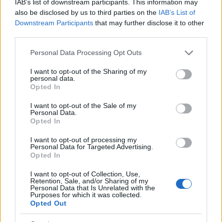
σεζόν. Ο 39χρονος Αργεντινός κατετάγη όγδοος
IAB’s list of downstream participants. This information may
στον αγώνα, την ώρα που ο -βασικός «διώκτης»
also be disclosed by us to third parties on the
IAB’s List of
του- Νέλσον Πικέ τερμάτισε πέμπτος στην πίστα
Downstream Participants
that may further disclose it to other
που δημιουργήθηκε στο πάρκινγκ του (σ.σ.
third parties.
πολυτελούς ξενοδοχείου και καζίνο) "Caesars
Please note that this website/app uses one or more Google
Personal Data Processing Opt Outs
Palace", αποτέλεσμα που ήταν αρκετό για να του
services and may gather and store information including but
χαρίσει τον τίτλο. Εκείνη τη σεζόν
not limited to your visit or usage behaviour. You may click to
I want to opt-out of the Sharing of my
βαθμολογούνταν οι πρώτοι έξι οδηγοί σε κάθε
personal data.
grant or deny consent to Google and its third-party tags to
αγώνα ως εξής: 9-6-4-3-2-1. Ο Ρόιτεμαν
Opted In
use your data for below specified purposes in below Google
αποχώρησε από τους αγώνες αυτοκινήτου, μόλις
consent section.
I want to opt-out of the Sale of my
δύο γκραν πρι μετά την έναρξη της σεζόν του
Personal Data.
1982 στη Φόρμουλα Ένα, και ακολούθησε
Opted In
πολιτική καριέρα στην Αργεντινή, ενώ απεβίωσε
στις 7 Ιουλίου 2021.
I want to opt-out of processing my
Personal Data for Targeted Advertising.
Opted In
I want to opt-out of Collection, Use,
Retention, Sale, and/or Sharing of my
Personal Data that Is Unrelated with the
Purposes for which it was collected.
Opted Out