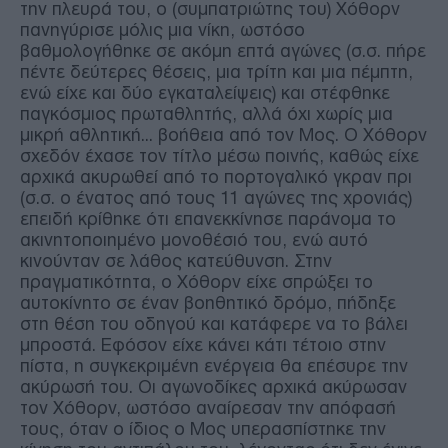
την πλευρά του, ο (συμπατριώτης του) Χόθορν
πανηγύρισε μόλις μια νίκη, ωστόσο
βαθμολογήθηκε σε ακόμη επτά αγώνες (σ.σ. πήρε
πέντε δεύτερες θέσεις, μια τρίτη και μια πέμπτη,
ενώ είχε και δύο εγκαταλείψεις) και στέφθηκε
παγκόσμιος πρωταθλητής, αλλά όχι χωρίς μια
μικρή αθλητική... βοήθεια από τον Μος. Ο Χόθορν
σχεδόν έχασε τον τίτλο μέσω ποινής, καθώς είχε
αρχικά ακυρωθεί από το πορτογαλικό γκραν πρι
(σ.σ. ο ένατος από τους 11 αγώνες της χρονιάς)
επειδή κρίθηκε ότι επανεκκίνησε παράνομα το
ακινητοποιημένο μονοθέσιό του, ενώ αυτό
κινούνταν σε λάθος κατεύθυνση. Στην
πραγματικότητα, ο Χόθορν είχε σπρώξει το
αυτοκίνητο σε έναν βοηθητικό δρόμο, πήδηξε
στη θέση του οδηγού και κατάφερε να το βάλει
μπροστά. Εφόσον είχε κάνει κάτι τέτοιο στην
πίστα, η συγκεκριμένη ενέργεια θα επέσυρε την
ακύρωσή του. Οι αγωνοδίκες αρχικά ακύρωσαν
τον Χόθορν, ωστόσο αναίρεσαν την απόφασή
τους, όταν ο ίδιος ο Μος υπερασπίστηκε την