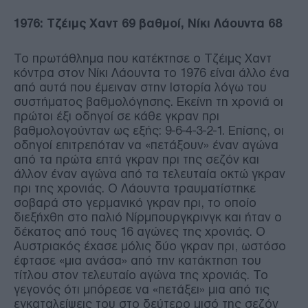
1976: Τζέιμς Χαντ 69 βαθμοί, Νίκι Λάουντα 68
Το πρωτάθλημα που κατέκτησε ο Τζέιμς Χαντ
κόντρα στον Νίκι Λάουντα το 1976 είναι άλλο ένα
από αυτά που έμειναν στην Ιστορία λόγω του
συστήματος βαθμολόγησης. Εκείνη τη χρονιά οι
πρώτοι έξι οδηγοί σε κάθε γκραν πρι
βαθμολογούνταν ως εξής: 9-6-4-3-2-1. Επίσης, οι
οδηγοί επιτρεπόταν να «πετάξουν» έναν αγώνα
από τα πρώτα επτά γκραν πρι της σεζόν και
άλλον έναν αγώνα από τα τελευταία οκτώ γκραν
πρι της χρονιάς. Ο Λάουντα τραυματίστηκε
σοβαρά στο γερμανικό γκραν πρι, το οποίο
διεξήχθη στο παλιό Νίρμπουργκρινγκ και ήταν ο
δέκατος από τους 16 αγώνες της χρονιάς. Ο
Αυστριακός έχασε μόλις δύο γκραν πρι, ωστόσο
έφτασε «μια ανάσα» από την κατάκτηση του
τίτλου στον τελευταίο αγώνα της χρονιάς. Το
γεγονός ότι μπόρεσε να «πετάξει» μια από τις
εγκαταλείψεις του στο δεύτερο μισό της σεζόν