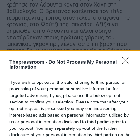
κράτησε τον Λάουντα κοντά στον Χαντ στη
βαθμολογία. Ο Βρετανός κατέκτησε τον τίτλο
τερματίζοντας τρίτος στον τελευταίο αγώνα της
χρονιάς, στο Φούτζι της Ιαπωνίας. Αξίζει να
σημειωθεί ότι ο Λάουντα και άλλοι οδηγοί
αποσύρθηκαν στους πρώτους γύρους του
ιαπωνικού γκραν πρι, λέγοντας ότι η βροχή που
έπεφτε δημιουργούσε μη ασφαλείς συνθήκες για
τη διεξαγωγή του αγώνα, στον οποίο επικράτησε
Thepressroom -
Do Not Process My Personal
ο Μάριο Αντρέτι.
Information
1981: Νέλσον Πικέ 50 βαθμοί, Κάρλος Ρόιτεμαν
If you wish to opt-out of the sale, sharing to third parties, or
49
processing of your personal or sensitive information for
targeted advertising by us, please use the below opt-out
Ο Κάρλος Ρόιτεμαν έχασε τον τίτλο των οδηγών
section to confirm your selection. Please note that after your
του 1981, καθώς, αν και είχε προβάδισμα ενός
opt-out request is processed you may continue seeing
βαθμού πριν τον τελευταίο αγώνα, δεν
interest-based ads based on personal information utilized by
βαθμολογήθηκε στο γκραν πρι με την ονομασία
us or personal information disclosed to third parties prior to
"Caesars Palace Grand Prix" που διεξήχθη στο
your opt-out. You may separately opt-out of the further
Λας Βέγκας και με το οποίο «έπεσε η αυλαία» της
disclosure of your personal information by third parties on the