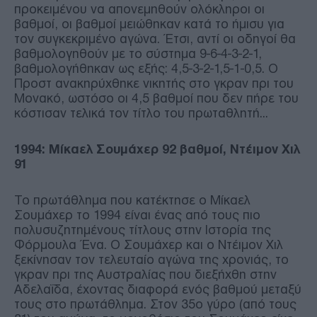
προκειμένου να απονεμηθούν ολόκληροι οι
βαθμοί, οι βαθμοί μειώθηκαν κατά το ήμισυ για
τον συγκεκριμένο αγώνα. Έτσι, αντί οι οδηγοί θα
βαθμολογηθούν με το σύστημα 9-6-4-3-2-1,
βαθμολογήθηκαν ως εξής: 4,5-3-2-1,5-1-0,5. Ο
Προστ ανακηρύχθηκε νικητής στο γκραν πρι του
Μονακό, ωστόσο οι 4,5 βαθμοί που δεν πήρε του
κόστισαν τελικά τον τίτλο του πρωταθλητή...
1994: Μίκαελ Σουμάχερ 92 βαθμοί, Ντέιμον Χιλ
91
Το πρωτάθλημα που κατέκτησε ο Μίκαελ
Σουμάχερ το 1994 είναι ένας από τους πιο
πολυσυζητημένους τίτλους στην Ιστορία της
Φόρμουλα Ένα. Ο Σουμάχερ και ο Ντέιμον Χιλ
ξεκίνησαν τον τελευταίο αγώνα της χρονιάς, το
γκραν πρι της Αυστραλίας που διεξήχθη στην
Αδελαΐδα, έχοντας διαφορά ενός βαθμού μεταξύ
τους στο πρωτάθλημα. Στον 35ο γύρο (από τους