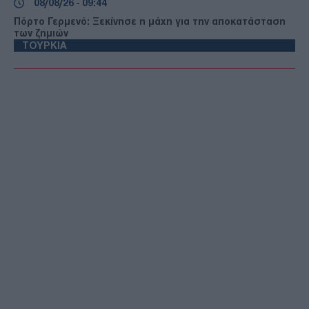
08/08/26 - 09:44
Πόρτο Γερμενό: Ξεκίνησε η μάχη για την αποκατάσταση
των ζημιών
ΤΟΥΡΚΙΑ
08/08/26 - 09:20
Αντίδραση της Τουρκίας στο νέο Χωροταξικό για τον
τουρισμό
ΕΛΛΑΔΑ
08/08/26 - 08:59
Καιρός: στους 39°C η θερμοκρασία και μελτέμια στο
Αιγαίο
ΕΛΛΑΔΑ
08/08/26 - 08:42
Στο αποκορύφωμά της η έξοδος του Αυγούστου
ΔΙΕΘΝΗ
08/08/26 - 08:29
Τραμπ: «Απειλή για την εθνική ασφάλεια» η δικαστική
απόφαση που μπλοκάρει την κατασκευή της αίθουσας
χορού στον Λευκό Οίκο
ΟΙΚΟΝΟΜΙΑ