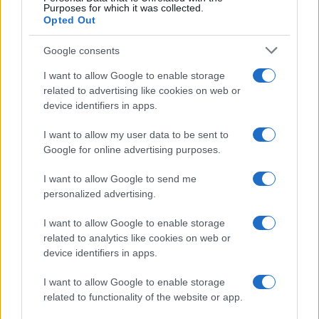
Purposes for which it was collected.
NEWS ΚΑΝΟΝΤΑΣ ΚΛΙΚ ΕΔΩ
Opted Out
Google consents
TAGS
I want to allow Google to enable storage
related to advertising like cookies on web or
ΒΑΤΙΚΑΝΟ
ΠΑΠΑΣ ΛΕΩΝ ΙΔ
ΠΑΠΑΣ ΛΕΩΝ 14ΟΣ
device identifiers in apps.
ΣΥΜΒΟΥΛΙΟ ΕΙΡΗΝΗΣ ΣΤΗ ΓΑΖΑ
ΝΤΟΝΑΛΝΤ ΤΡΑΜΠ
ΤΡΑΜΠ
I want to allow my user data to be sent to
Google for online advertising purposes.
Ροή Ειδήσεων
I want to allow Google to send me
personalized advertising.
I want to allow Google to enable storage
ΚΥΠΡΟΣ
related to analytics like cookies on web or
07/08/26 - 09:13
device identifiers in apps.
Στα σκαριά η διασύνδεση των κυπριακών κοιτασμάτων
της ExxonMobil με το αιγυπτιακό δίκτυο φυσικού αερίου
I want to allow Google to enable storage
ΔΙΕΘΝΗ
related to functionality of the website or app.
07/08/26 - 09:11