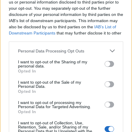
us or personal information disclosed to third parties prior to
παρεμβαίνοντας στη διαχείριση διεθνών
your opt-out. You may separately opt-out of the further
συγκρούσεων σε παγκόσμιο επίπεδο. Ορισμένες
disclosure of your personal information by third parties on the
χώρες, όπως το
Ισραήλ
και η
Αίγυπτος
, έχουν
IAB’s list of downstream participants. This information may
αποδεχθεί την πρόσκληση, ενώ άλλες
also be disclosed by us to third parties on the
IAB’s List of
εμφανίζονται επιφυλακτικές, με διπλωματικές
Downstream Participants
that may further disclose it to other
πηγές να προειδοποιούν ότι η πρωτοβουλία
third parties.
ενδέχεται να υπονομεύσει τον ρόλο των
Ηνωμένα Έθνη
.
Please note that this website/app uses one or more Google
Personal Data Processing Opt Outs
services and may gather and store information including but
Ο πάπας, ως πνευματικός ηγέτης περίπου 1,4
not limited to your visit or usage behaviour. You may click to
I want to opt-out of the Sharing of my
personal data.
δισεκατομμυρίων Καθολικών παγκοσμίως,
grant or deny consent to Google and its third-party tags to
Opted In
σπανίως συμμετέχει σε διεθνή πολιτικά
use your data for below specified purposes in below Google
συμβούλια. Το Βατικανό, ωστόσο, διαθέτει
consent section.
I want to opt-out of the Sale of my
εκτεταμένη και ενεργή διπλωματική υπηρεσία και
Personal Data.
Opted In
έχει καθεστώς μόνιμου παρατηρητή στα Ηνωμένα
Έθνη, παρεμβαίνοντας συχνά σε διεθνείς
I want to opt-out of processing my
συζητήσεις για ζητήματα ειρήνης, ανθρωπισμού
Personal Data for Targeted Advertising.
και διεθνούς δικαίου.
Opted In
I want to opt-out of Collection, Use,
Retention, Sale, and/or Sharing of my
ΑΚΟΛΟΥΘΗΣΤΕ ΜΑΣ ΣΤΟ GOOGLE
Personal Data that Is Unrelated with the