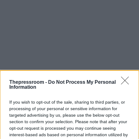
Thepressroom -
Do Not Process My Personal
Information
If you wish to opt-out of the sale, sharing to third parties, or
processing of your personal or sensitive information for
targeted advertising by us, please use the below opt-out
Σύμφωνα με τις δηλώσεις Τραμπ, το «Συμβούλιο
section to confirm your selection. Please note that after your
Ειρήνης» είχε αρχικά στόχο την ενασχόληση με
opt-out request is processed you may continue seeing
τον τερματισμό του πολέμου στη Γάζα, ωστόσο
interest-based ads based on personal information utilized by
πλέον φιλοδοξεί να αποκτήσει ευρύτερο ρόλο,