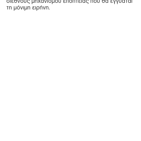
διεθνούς μηχανισμού εποπτείας που θα εγγυάται
τη μόνιμη ειρήνη.