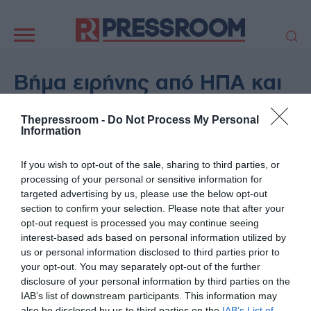
Κεντρική
πλοήγηση
ΠΟΛΙΤΙΚΗ
ΤΟΥΡΚΙΑ
Βήμα ειρήνης από ΗΠΑ και
ΟΙΚΟΝΟΜΙΑ
ΕΛΛΑΔΑ
Ιράν: Τα ανοιχτά ερωτήματα
ΕΚΚΛΗΣΙΑ
ΑΜΥΝΑ
Thepressroom -
Do Not Process My Personal
για τα Στενά του Ορμούζ και
Information
ΔΙΕΘΝΗ
ΚΥΠΡΟΣ
το Ισραήλ
MEDIA
LIFESTYLE
If you wish to opt-out of the sale, sharing to third parties, or
SPORTS
ΑΥΤΟΔΙΟΙΚΗΣΗ
processing of your personal or sensitive information for
15/06/2026 - 21:25
targeted advertising by us, please use the below opt-out
AUTO - MOTO
ΓΑΣΤΡΟΝΟΜΙΑ
ΔΙΕΘΝΗ
section to confirm your selection. Please note that after your
ΥΓΕΙΑ
ΤΕΧΝΟΛΟΓΙΑ
opt-out request is processed you may continue seeing
interest-based ads based on personal information utilized by
ΠΑΡΑΞΕΝΑ
ΖΩΔΙΑ
us or personal information disclosed to third parties prior to
ΑΡΘΡΟΓΡΑΦΙΑ
your opt-out. You may separately opt-out of the further
disclosure of your personal information by third parties on the
IAB’s list of downstream participants. This information may
also be disclosed by us to third parties on the
IAB’s List of