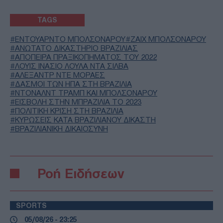
TAGS
ΕΝΤΟΥΆΡΝΤΟ ΜΠΟΛΣΟΝΆΡΟΥ
ΖΑΙΧ ΜΠΟΛΣΟΝΑΡΟΥ
ΑΝΏΤΑΤΟ ΔΙΚΑΣΤΉΡΙΟ ΒΡΑΖΙΛΊΑΣ
ΑΠΌΠΕΙΡΑ ΠΡΑΞΙΚΟΠΉΜΑΤΟΣ ΤΟΥ 2022
ΛΟΥΊΣ ΙΝΆΣΙΟ ΛΟΎΛΑ ΝΤΑ ΣΊΛΒΑ
ΑΛΕΞΆΝΤΡ ΝΤΕ ΜΟΡΆΕΣ
ΔΑΣΜΟΊ ΤΩΝ ΗΠΑ ΣΤΗ ΒΡΑΖΙΛΊΑ
ΝΤΌΝΑΛΝΤ ΤΡΑΜΠ ΚΑΙ ΜΠΟΛΣΟΝΆΡΟΥ
ΕΙΣΒΟΛΉ ΣΤΗΝ ΜΠΡΑΖΊΛΙΑ ΤΟ 2023
ΠΟΛΙΤΙΚΉ ΚΡΊΣΗ ΣΤΗ ΒΡΑΖΙΛΊΑ
ΚΥΡΏΣΕΙΣ ΚΑΤΆ ΒΡΑΖΙΛΙΆΝΟΥ ΔΙΚΑΣΤΉ
ΒΡΑΖΙΛΙΆΝΙΚΗ ΔΙΚΑΙΟΣΎΝΗ
Ροή Ειδήσεων
SPORTS
05/08/26 - 23:25