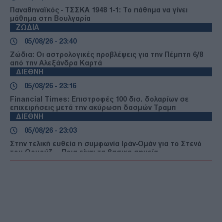
Παναθηναϊκός - ΤΣΣΚΑ 1948 1-1: Το πάθημα να γίνει
μάθημα στη Βουλγαρία
ΖΩΔΙΑ
05/08/26 - 23:40
Ζώδια: Οι αστρολογικές προβλέψεις για την Πέμπτη 6/8
από την Αλεξάνδρα Καρτά
ΔΙΕΘΝΗ
05/08/26 - 23:16
Financial Times: Επιστροφές 100 δισ. δολαρίων σε
επιχειρήσεις μετά την ακύρωση δασμών Τραμπ
ΔΙΕΘΝΗ
05/08/26 - 23:03
Στην τελική ευθεία η συμφωνία Ιράν-Ομάν για το Στενό
του Ορμούζ — Ποια είναι τα βασικα σημεία
ΔΙΕΘΝΗ
05/08/26 - 22:49
ΗΠΑ: Τρεις νεκροί και ένας τραυματίας από
πυροβολισμούς στη Βόρεια Καρολίνα
ΕΛΛΑΔΑ
05/08/26 - 22:44