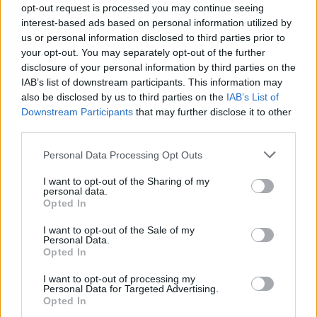
opt-out request is processed you may continue seeing
Παράλληλα, η αμερικανική κυβέρνηση είχε
interest-based ads based on personal information utilized by
επιβάλει κυρώσεις στον δικαστή του Ανώτατου
us or personal information disclosed to third parties prior to
Δικαστηρίου Αλεξάντρ ντε Μοράες,
your opt-out. You may separately opt-out of the further
κατηγορώντας τον για καταχρηστικές πρακτικές
disclosure of your personal information by third parties on the
σε υποθέσεις που συνδέονταν με τον πρώην
IAB’s list of downstream participants. This information may
πρόεδρο της Βραζιλίας. Η Μπραζίλια είχε
also be disclosed by us to third parties on the
IAB’s List of
χαρακτηρίσει τις κινήσεις αυτές απαράδεκτη
Downstream Participants
that may further disclose it to other
παρέμβαση στην ανεξαρτησία της Δικαιοσύνης,
third parties.
ενώ οι κυρώσεις τελικά αποσύρθηκαν.
Please note that this website/app uses one or more Google
Personal Data Processing Opt Outs
services and may gather and store information including but
not limited to your visit or usage behaviour. You may click to
I want to opt-out of the Sharing of my
personal data.
grant or deny consent to Google and its third-party tags to
Opted In
use your data for below specified purposes in below Google
consent section.
I want to opt-out of the Sale of my
Personal Data.
Opted In
I want to opt-out of processing my
Personal Data for Targeted Advertising.
Opted In