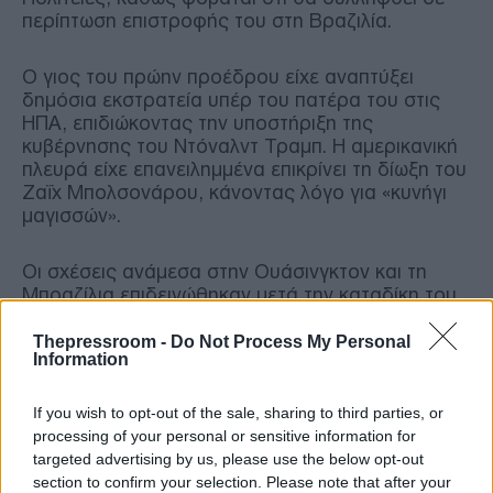
περίπτωση επιστροφής του στη Βραζιλία.
Ο γιος του πρώην προέδρου είχε αναπτύξει
δημόσια εκστρατεία υπέρ του πατέρα του στις
ΗΠΑ, επιδιώκοντας την υποστήριξη της
κυβέρνησης του Ντόναλντ Τραμπ. Η αμερικανική
πλευρά είχε επανειλημμένα επικρίνει τη δίωξη του
Ζαΐχ Μπολσονάρου, κάνοντας λόγο για «κυνήγι
μαγισσών».
Οι σχέσεις ανάμεσα στην Ουάσινγκτον και τη
Μπραζίλια επιδεινώθηκαν μετά την καταδίκη του
πρώην προέδρου. Ο Ντόναλντ Τραμπ, ο οποίος
διατηρούσε στενή πολιτική σχέση με τον Ζαΐχ
Thepressroom -
Do Not Process My Personal
Information
Μπολσονάρου κατά τη διάρκεια της πρώτης του
θητείας, είχε επιβάλει δασμό 50% στα
βραζιλιάνικα προϊόντα, προκαλώντας την έντονη
If you wish to opt-out of the sale, sharing to third parties, or
αντίδραση της κυβέρνησης του προέδρου Λουίς
processing of your personal or sensitive information for
Ινάσιο Λούλα ντα Σίλβα.
targeted advertising by us, please use the below opt-out
section to confirm your selection. Please note that after your