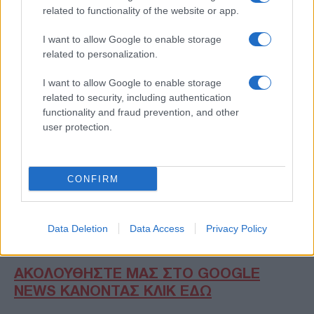
εκλογές του 2022. Οι δικαστικές αρχές κατέληξαν
related to functionality of the website or app.
στο συμπέρασμα ότι υπήρξε οργανωμένο σχέδιο
ανατροπής του εκλογικού αποτελέσματος, το
I want to allow Google to enable storage
οποίο συνδέθηκε και με την εισβολή
related to personalization.
υποστηρικτών του πρώην προέδρου σε
κυβερνητικά κτίρια της Μπραζίλια τον Ιανουάριο
I want to allow Google to enable storage
του 2023.
related to security, including authentication
functionality and fraud prevention, and other
Η υπόθεση εξακολουθεί να προκαλεί έντονες
user protection.
πολιτικές αντιπαραθέσεις στη Βραζιλία, καθώς οι
υποστηρικτές του πρώην προέδρου κάνουν λόγο
για πολιτική στοχοποίηση, ενώ η κυβέρνηση και η
CONFIRM
Δικαιοσύνη υποστηρίζουν ότι πρόκειται για
εφαρμογή του νόμου απέναντι σε ενέργειες που
στρέφονταν κατά των δημοκρατικών θεσμών της
χώρας.
Data Deletion
Data Access
Privacy Policy
ΑΚΟΛΟΥΘΗΣΤΕ ΜΑΣ ΣΤΟ GOOGLE
NEWS ΚΑΝΟΝΤΑΣ ΚΛΙΚ ΕΔΩ