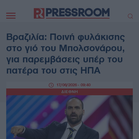
Κεντρική
πλοήγηση
ΠΟΛΙΤΙΚΗ
ΤΟΥΡΚΙΑ
Βραζιλία: Ποινή φυλάκισης
ΟΙΚΟΝΟΜΙΑ
ΕΛΛΑΔΑ
στο γιό του Μπολσονάρου,
ΕΚΚΛΗΣΙΑ
ΑΜΥΝΑ
για παρεμβάσεις υπέρ του
ΔΙΕΘΝΗ
ΚΥΠΡΟΣ
πατέρα του στις ΗΠΑ
MEDIA
LIFESTYLE
SPORTS
ΑΥΤΟΔΙΟΙΚΗΣΗ
17/06/2026 - 09:40
AUTO - MOTO
ΓΑΣΤΡΟΝΟΜΙΑ
ΔΙΕΘΝΗ
ΥΓΕΙΑ
ΤΕΧΝΟΛΟΓΙΑ
ΠΑΡΑΞΕΝΑ
ΖΩΔΙΑ
ΑΡΘΡΟΓΡΑΦΙΑ