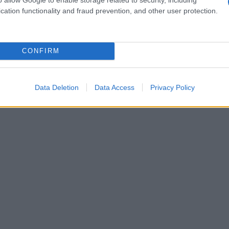
της
cation functionality and fraud prevention, and other user protection.
ΤΟ
Του
CONFIRM
τον
κυβ
Δ
Data Deletion
Data Access
Privacy Policy
Μ. 
ΕΕ 
εξα
γει
Κ
Από
Πατ
Ε
Τρα