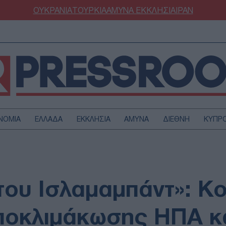
ΟΥΚΡΑΝΙΑ
ΤΟΥΡΚΙΑ
ΑΜΥΝΑ
ΕΚΚΛΗΣΙΑ
ΙΡΑΝ
ΝΟΜΙΑ
ΕΛΛΑΔΑ
ΕΚΚΛΗΣΙΑ
ΑΜΥΝΑ
ΔΙΕΘΝΗ
ΚΥΠΡ
ΟΥΡΚΙΑ
ΟΙΚΟΝΟΜΙΑ
ΜΥΝΑ
ΔΙΕΘΝΗ
FESTYLE
SPORTS
του Ισλαμαμπάντ»: Κ
ΑΣΤΡΟΝΟΜΙΑ
ΥΓΕΙΑ
ΩΔΙΑ
ΑΡΘΡΟΓΡΑΦΙΑ
οκλιμάκωσης ΗΠΑ κα