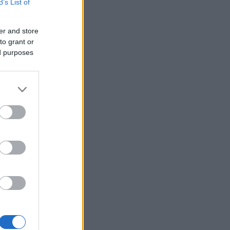
τη έλαβε η 46χρονη – Οδηγήθηκε
B’s List of
ν Εισαγγελία με αλεξίσφαιρο
ΙΕΘΝΗ
er and store
07/08/26 - 12:50
to grant or
 λίστα των «ανεπιθύμητων»
ed purposes
ανώσεων έθεσε η Μόσχα το
an Rights Foundation της Γιούλια
άλναγια
ΙΕΘΝΗ
07/08/26 - 12:48
εδρίαση του Εθνικού Συμβουλίου
αλείας στη Γερμανία υπό τον
τς μετά το επεισόδιο με drone
 αεροδρόμιο της Λειψίας
ΙΕΘΝΗ
07/08/26 - 12:44
ια Κορέα: Δημόσια ρήξη υπουργών
 τη στρατηγική προσέγγισης με τη
εια Κορέα
ΙΕΘΝΗ