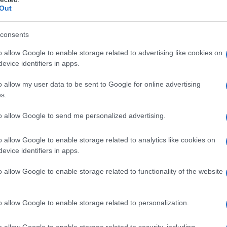
Out
Ισρ
 που εκπέμπεται, οι δημόσιες τοποθετήσεις
Νετ
 ότι υπάρχουν ακόμη αποστάσεις και
consents
αμε
μία πλευρά, ο Αμερικανός πρόεδρος Ντόναλντ
Δ
o allow Google to enable storage related to advertising like cookies on
ισιόδοξος, δηλώνοντας ότι ο ανώτατος
evice identifiers in apps.
 τη συγκατάθεσή του για το κείμενο,
Υεμ
ς σχεδόν τελειωμένη υπόθεση.
o allow my user data to be sent to Google for online advertising
Χού
s.
για
νη προτιμά να κρατά χαμηλούς τόνους, με τον
πολ
to allow Google to send me personalized advertising.
ΤΟ
είου Εξωτερικών να ξεκαθαρίζει ότι δεν έχει
και ότι οι διαβουλεύσεις συνεχίζονται. Αυτή η
o allow Google to enable storage related to analytics like cookies on
αδεικνύει τη λεπτή και ρευστή φύση των
Στη
evice identifiers in apps.
 η διεθνής κοινότητα βλέπει πλέον ξεκάθαρα
Ανα
ς.
αμυ
o allow Google to enable storage related to functionality of the website
Πακ
Δ
o allow Google to enable storage related to personalization.
Κίνα
Μοσ
o allow Google to enable storage related to security, including