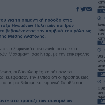
κατ
μήν
Ε
του για τη σημαντική πρόοδο στις
ταξύ Ηνωμένων Πολιτειών και Ιράν
Ανα
πάρ
επιβεβαιώνοντας τον κομβικό του ρόλο ως
των
της Μέσης Ανατολής.
κατ
Δ
 σε τηλεφωνική επικοινωνία που είχε ο
ών, Μοχάμαντ Ισάκ Νταρ, με την επικεφαλής
WSJ
«αν
ανη
απο
νωση, οι δύο πλευρές χαιρέτισαν τα
Δ
αι εξέφρασαν την ελπίδα ότι οι προσπάθειες
α με μια βιώσιμη και ειρηνική διευθέτηση
Ουκ
αντ
σφο
ντ» στο τραπέζι των συνομιλιών
Δ