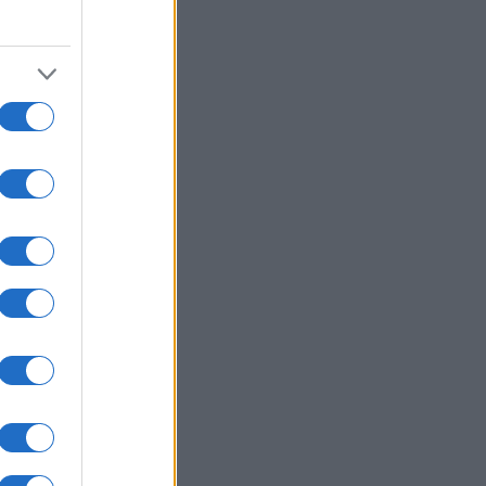
07/08/26 - 12:33
αήλ: Έντονες πιέσεις στον
ανιάχου να απορρίψει το
ρικανικό σχέδιο για τη Γάζα
ΙΕΘΝΗ
07/08/26 - 12:31
ένη: Νέα φονική επίθεση των
θι με drones στη Μαρίμπ – Φόβοι
 ολοκληρωτική αναζωπύρωση του
έμου
ΥΡΚΙΑ
07/08/26 - 12:24
 Σαουδική Αραβία ο Ερντογάν:
μένεται η υπογραφή τριμερούς
ντικής συμφωνίας με Ριάντ και
ιστάν
ΙΕΘΝΗ
07/08/26 - 12:17
: Ισχυρισμοί για εμπλοκή της
άντ στη μεταναστευτική κρίση