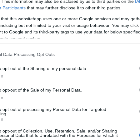
Τρί
. This information may also be disclosed by us to third parties on the
IA
στη
Participants
that may further disclose it to other third parties.
Δ
 that this website/app uses one or more Google services and may gath
including but not limited to your visit or usage behaviour. You may click 
Στη
 to Google and its third-party tags to use your data for below specifi
οργ
ogle consent section.
Hum
Ναβ
l Data Processing Opt Outs
Δ
o opt-out of the Sharing of my personal data.
Συν
In
Ασφ
Μερ
o opt-out of the Sale of my Personal Data.
στο
Δ
In
πρακτα τη χώρα ως τον βασικό και πλέον
to opt-out of processing my Personal Data for Targeted
σε μια περίοδο έντονης περιφερειακής
ing.
Νότ
In
για
Βόρ
o opt-out of Collection, Use, Retention, Sale, and/or Sharing
Δ
ersonal Data that Is Unrelated with the Purposes for which it
ο, επιφυλακτικότητα στην Τεχεράνη
lected.