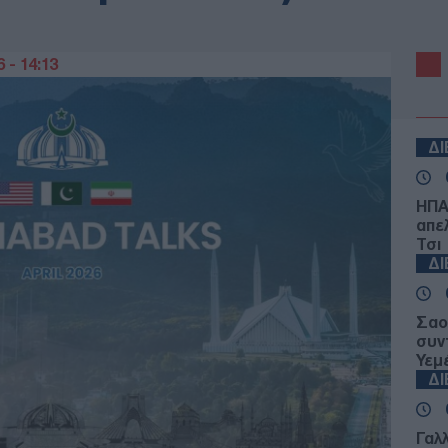
 - 14:13
Δ
ΗΠΑ
απε
Τσι
Δ
Σαο
συν
Υεμ
Δ
Γαλ