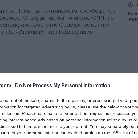
κή του Πακιστάν αποτυπώνεται ανάγλυφα και
Νέο
οσχεδίου. Όπως μεταδίδει το δίκτυο CNN, το
Δια
νόησης ανάμεσα στην Ουάσιγκτον και την
νέο
 τίτλο «Διακήρυξη του Ισλαμαμπάντ».
θεμ
Ε
Ένα
Συγ
Α’ 
Ε
room -
Do Not Process My Personal Information
Νέο
τον
to opt-out of the sale, sharing to third parties, or processing of your per
βιώ
formation for targeted advertising by us, please use the below opt-out s
κορ
r selection. Please note that after your opt-out request is processed y
Ε
eing interest-based ads based on personal information utilized by us or
disclosed to third parties prior to your opt-out. You may separately opt-
Υπό
losure of your personal information by third parties on the IAB’s list of