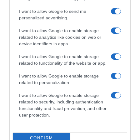
07/08/26 - 16:15
Ινδία: Σχεδόν 100 νεκροί από πλημμύρες και
I want to allow Google to send me
κατολισθήσεις - Χιλιάδες εκτοπισμένοι
personalized advertising.
ΕΛΛΑΔΑ
I want to allow Google to enable storage
07/08/26 - 16:11
related to analytics like cookies on web or
Παραλίες: Πάνω από 1.500 έλεγχοι σε όλη τη χώρα – Τρεις
device identifiers in apps.
συλλήψεις και πέντε «λουκέτα» στη Χαλκιδική
ΔΙΕΘΝΗ
I want to allow Google to enable storage
07/08/26 - 15:51
related to functionality of the website or app.
Atlantic: Αδιέξοδο και οργή Τραμπ για τα εξαντλημένα
αποθέματα όπλων στον πόλεμο με το Ιράν
I want to allow Google to enable storage
ΔΙΕΘΝΗ
related to personalization.
07/08/26 - 15:43
I want to allow Google to enable storage
Η «οργή της διαδοχής» πάνω από το Κρεμλίνο: Το
γηρασμένο σύστημα Πούτιν και ο κίνδυνος του χάους
related to security, including authentication
ΕΛΛΑΔΑ
functionality and fraud prevention, and other
user protection.
07/08/26 - 15:34
Μπλόκο της γερμανικής αστυνομίας στη ρωσόφωνη
μαφία: Συνελήφθη 31χρονος εμπλεκόμενος στις
δολοφονίες της «Greek Mafia»
CONFIRM
ΔΙΕΘΝΗ