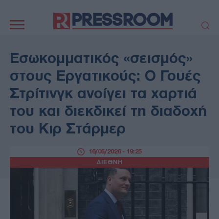
Κεντρική
πλοήγηση
ΠΟΛΙΤΙΚΗ
ΤΟΥΡΚΙΑ
Εσωκομματικός «σεισμός»
ΟΙΚΟΝΟΜΙΑ
ΕΛΛΑΔΑ
στους Εργατικούς: Ο Γουές
ΕΚΚΛΗΣΙΑ
ΑΜΥΝΑ
Στρίτινγκ ανοίγει τα χαρτιά
ΔΙΕΘΝΗ
ΚΥΠΡΟΣ
του και διεκδικεί τη διαδοχή
MEDIA
LIFESTYLE
του Κιρ Στάρμερ
SPORTS
ΑΥΤΟΔΙΟΙΚΗΣΗ
AUTO - MOTO
ΓΑΣΤΡΟΝΟΜΙΑ
16/05/2026 - 19:25
ΥΓΕΙΑ
ΤΕΧΝΟΛΟΓΙΑ
ΔΙΕΘΝΗ
ΠΑΡΑΞΕΝΑ
ΖΩΔΙΑ
ΑΡΘΡΟΓΡΑΦΙΑ