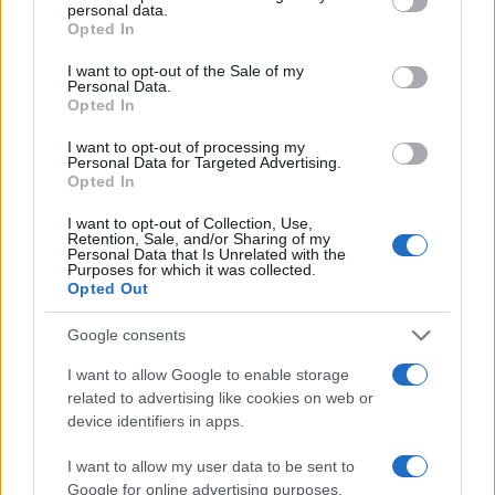
personal data.
grant or deny consent to Google and its third-party tags to
Opted In
ΑΚΟΛΟΥΘΗΣΤΕ ΜΑΣ ΣΤΟ GOOGLE
use your data for below specified purposes in below Google
NEWS ΚΑΝΟΝΤΑΣ ΚΛΙΚ ΕΔΩ
consent section.
I want to opt-out of the Sale of my
Personal Data.
Opted In
TAGS
I want to opt-out of processing my
Personal Data for Targeted Advertising.
Opted In
ΒΡΕΤΑΝΙΑ
ΕΡΓΑΤΙΚΟΙ
ΓΟΥΈΣ ΣΤΡΊΤΙΝΓΚ
ΔΙΑΔΟΧΗ ΚΙΡ ΣΤΑΡΜΕΡ
I want to opt-out of Collection, Use,
Retention, Sale, and/or Sharing of my
Personal Data that Is Unrelated with the
Purposes for which it was collected.
Opted Out
Ροή Ειδήσεων
Google consents
ΔΙΕΘΝΗ
I want to allow Google to enable storage
related to advertising like cookies on web or
07/08/26 - 16:02
device identifiers in apps.
Κλιμακώνεται η σύγκρουση στην Υεμένη: Νέες επιθέσεις
των Χούθι στη Μαρίμπ – Πέντε νεκροί
I want to allow my user data to be sent to
ΔΙΕΘΝΗ
Google for online advertising purposes.