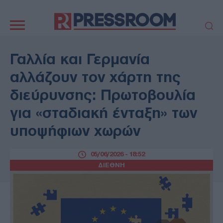
Κεντρική
πλοήγηση
ΠΟΛΙΤΙΚΗ
ΤΟΥΡΚΙΑ
Γαλλία και Γερμανία
ΟΙΚΟΝΟΜΙΑ
ΕΛΛΑΔΑ
αλλάζουν τον χάρτη της
ΕΚΚΛΗΣΙΑ
ΑΜΥΝΑ
διεύρυνσης: Πρωτοβουλία
ΔΙΕΘΝΗ
ΚΥΠΡΟΣ
για «σταδιακή ένταξη» των
MEDIA
LIFESTYLE
υποψήφιων χωρών
SPORTS
ΑΥΤΟΔΙΟΙΚΗΣΗ
AUTO - MOTO
ΓΑΣΤΡΟΝΟΜΙΑ
05/06/2026 - 18:52
ΥΓΕΙΑ
ΤΕΧΝΟΛΟΓΙΑ
ΔΙΕΘΝΗ
ΠΑΡΑΞΕΝΑ
ΖΩΔΙΑ
ΑΡΘΡΟΓΡΑΦΙΑ