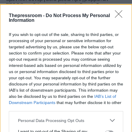
PESCO, καθώς και στενότερη διασύνδεση με τον
Frontex και τους ευρωπαϊκούς μηχανισμούς
Thepressroom -
Do Not Process My Personal
κυβερνοασφάλειας.
Information
Παράλληλα, το σχέδιο δίνει ιδιαίτερη έμφαση
If you wish to opt-out of the sale, sharing to third parties, or
στην καθημερινότητα και την οικονομία,
processing of your personal or sensitive information for
εισηγούμενο την πλήρη ένταξη των υποψηφίων σε
targeted advertising by us, please use the below opt-out
εμβληματικά προγράμματα όπως το Erasmus+ και
section to confirm your selection. Please note that after your
το Horizon Europe, καθώς και την τομεακή τους
opt-out request is processed you may continue seeing
ενσωμάτωση σε υποδομές όπως ο Ενιαίος Χώρος
interest-based ads based on personal information utilized by
Πληρωμών σε Ευρώ (SEPA) και η ευρωπαϊκή ζώνη
us or personal information disclosed to third parties prior to
δωρεάν περιαγωγής. Η πλέον φιλόδοξη πτυχή του
your opt-out. You may separately opt-out of the further
εγγράφου αφορά στην υιοθέτηση ενός
disclosure of your personal information by third parties on the
«μοντέλου ΕΟΧ+» για πλήρη συμμετοχή στην
IAB’s list of downstream participants. This information may
Ενιαία Αγορά, υπό την προϋπόθεση ότι οι
also be disclosed by us to third parties on the
IAB’s List of
ενδιαφερόμενες χώρες θα εφαρμόσουν το
Downstream Participants
that may further disclose it to other
ευρωπαϊκό κεκτημένο που σχετίζεται με τις
third parties.
πρώτες πέντε θεματικές δέσμες των
διαπραγματεύσεων.
Please note that this website/app uses one or more Google
Personal Data Processing Opt Outs
services and may gather and store information including but
not limited to your visit or usage behaviour. You may click to
I want to opt-out of the Sharing of my