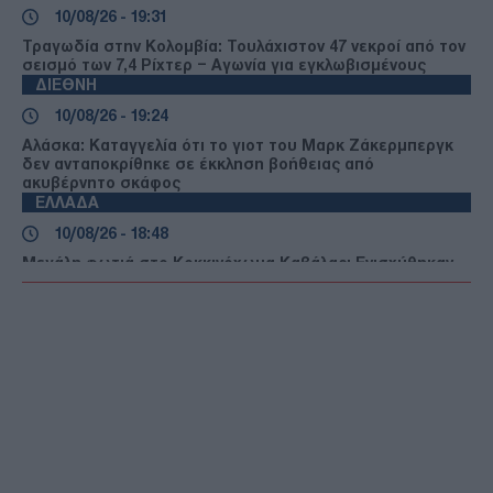
10/08/26 - 19:31
Τραγωδία στην Κολομβία: Τουλάχιστον 47 νεκροί από τον
σεισμό των 7,4 Ρίχτερ – Αγωνία για εγκλωβισμένους
ΔΙΕΘΝΗ
10/08/26 - 19:24
Αλάσκα: Καταγγελία ότι το γιοτ του Μαρκ Ζάκερμπεργκ
δεν ανταποκρίθηκε σε έκκληση βοήθειας από
ακυβέρνητο σκάφος
ΕΛΛΑΔΑ
10/08/26 - 18:48
Μεγάλη φωτιά στο Κοκκινόχωμα Καβάλας: Ενισχύθηκαν
οι πυροσβεστικές δυνάμεις – Δεν απειλούνται κατοικίες
ΠΟΛΙΤΙΚΗ
10/08/26 - 18:28
Ο Μητσοτάκης για τον Στέλιο Ράμφο: «Πρόκειται για
εθνική απώλεια - Χάνω έναν φίλο και συνομιλητή»
ΔΙΕΘΝΗ
10/08/26 - 18:12
Μελόνι και Φρεντέρικσεν κατά της «ανεξέλεγκτης
μετανάστευσης» στην Ευρώπη