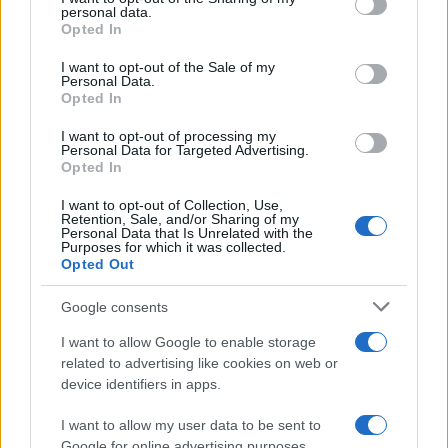
Η νέα αυτή στρατηγική αφορά άμεσα τη
personal data.
grant or deny consent to Google and its third-party tags to
Μολδαβία και τις έξι χώρες των Δυτικών
Opted In
use your data for below specified purposes in below Google
Βαλκανίων, οι οποίες εξετάζονται στην τρέχουσα
consent section.
I want to opt-out of the Sale of my
Σύνοδο Κορυφής. Στο τραπέζι των συζητήσεων
Personal Data.
βρίσκονται η Αλβανία, το Μαυροβούνιο, η Σερβία,
Opted In
η Βόρεια Μακεδονία, η Βοσνία-Ερζεγοβίνη και το
Κόσοβο, με το Μαυροβούνιο να παρουσιάζει
I want to opt-out of processing my
Personal Data for Targeted Advertising.
αυτή τη στιγμή την ωριμότερη εικόνα και να
Opted In
διεκδικεί την ένταξή του ακόμη και εντός του
2028, ενώ για την Αλβανία, η οποία ακολουθεί σε
I want to opt-out of Collection, Use,
επίπεδο προόδου, τα σενάρια δείχνουν ως
Retention, Sale, and/or Sharing of my
Personal Data that Is Unrelated with the
πιθανό ορόσημο το 2030.
Purposes for which it was collected.
Opted Out
Google consents
I want to allow Google to enable storage
related to advertising like cookies on web or
device identifiers in apps.
I want to allow my user data to be sent to
Google for online advertising purposes.