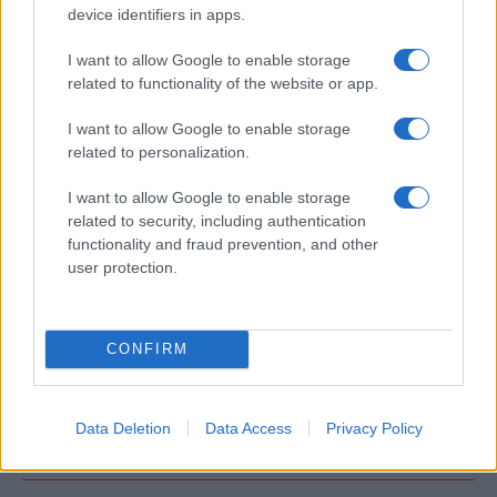
device identifiers in apps.
I want to allow Google to enable storage
related to functionality of the website or app.
I want to allow Google to enable storage
related to personalization.
I want to allow Google to enable storage
related to security, including authentication
functionality and fraud prevention, and other
ΑΚΟΛΟΥΘΗΣΤΕ ΜΑΣ ΣΤΟ GOOGLE
user protection.
NEWS ΚΑΝΟΝΤΑΣ ΚΛΙΚ ΕΔΩ
CONFIRM
TAGS
ΙΡΑΝΙΚΗ ΔΙΕΙΣΔΥΣΗ
ΚΑΥΚΑΣΟΣ
ΓΕΩΡΓΙΑ
ΗΠΑ
ΙΣΡΑΗΛ
Data Deletion
Data Access
Privacy Policy