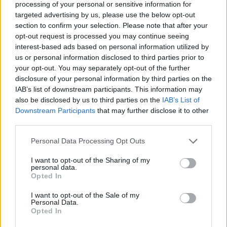
Τα αποτελέσματα είναι ήδη ορατά: ένας
processing of your personal or sensitive information for
Γεωργιανός υπήκοος καταδικάστηκε στις ΗΠΑ για
targeted advertising by us, please use the below opt-out
σχέδιο δολοφονίας Ιρανής αντιφρονούσας στο
section to confirm your selection. Please note that after your
Μπρούκλιν, ενώ ένας άλλος συνελήφθη στην
opt-out request is processed you may continue seeing
Αθήνα με την κατηγορία ότι έκανε κατασκοπεία
interest-based ads based on personal information utilized by
για λογαριασμό του Ιράν, φωτογραφίζοντας
us or personal information disclosed to third parties prior to
αμερικανικά πολεμικά αεροσκάφη στη βάση της
your opt-out. You may separately opt-out of the further
Σούδας στην Κρήτη.
disclosure of your personal information by third parties on the
IAB’s list of downstream participants. This information may
also be disclosed by us to third parties on the
IAB’s List of
Παρά τις προειδοποιήσεις, η γεωργιανή
Downstream Participants
that may further disclose it to other
κυβέρνηση όχι μόνο δεν κλείνει αυτές τις
third parties.
φιλοϊρανικές οργανώσεις —οι οποίες μάλιστα
είναι αυστηρά απαγορευμένες στο γειτονικό
Please note that this website/app uses one or more Google
Personal Data Processing Opt Outs
Αζερμπαϊτζάν— αλλά απειλεί με διώξεις τους
services and may gather and store information including but
συγγραφείς της έκθεσης.
not limited to your visit or usage behaviour. You may click to
I want to opt-out of the Sharing of my
personal data.
grant or deny consent to Google and its third-party tags to
Opted In
use your data for below specified purposes in below Google
Οι αναλυτές τονίζουν ότι οι ΗΠΑ και το Ισραήλ
consent section.
πρέπει να πιέσουν άμεσα την Τιφλίδα να ξηλώσει
I want to opt-out of the Sale of my
Personal Data.
αυτά τα δίκτυα, καθώς η κυβέρνηση Τραμπ δεν
Opted In
πρόκειται να ανεχθεί τη δράση Ιρανών
πρακτόρων μέσα σε μια σύμμαχο χώρα.