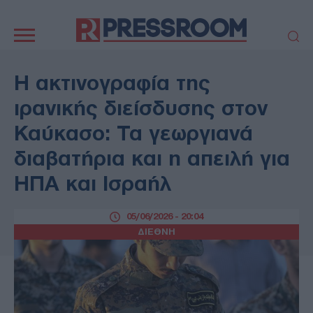
Κεντρική
πλοήγηση
ΠΟΛΙΤΙΚΗ
ΤΟΥΡΚΙΑ
Η ακτινογραφία της
ΟΙΚΟΝΟΜΙΑ
ΕΛΛΑΔΑ
ιρανικής διείσδυσης στον
ΕΚΚΛΗΣΙΑ
ΑΜΥΝΑ
Καύκασο: Τα γεωργιανά
ΔΙΕΘΝΗ
ΚΥΠΡΟΣ
διαβατήρια και η απειλή για
MEDIA
LIFESTYLE
ΗΠΑ και Ισραήλ
SPORTS
ΑΥΤΟΔΙΟΙΚΗΣΗ
AUTO - MOTO
ΓΑΣΤΡΟΝΟΜΙΑ
05/06/2026 - 20:04
ΥΓΕΙΑ
ΤΕΧΝΟΛΟΓΙΑ
ΔΙΕΘΝΗ
ΠΑΡΑΞΕΝΑ
ΖΩΔΙΑ
ΑΡΘΡΟΓΡΑΦΙΑ