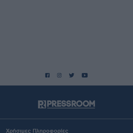
των Χούθι στη Μαρίμπ – Πέντε νεκροί
ΔΙΕΘΝΗ
07/08/26 - 16:15
Ινδία: Σχεδόν 100 νεκροί από πλημμύρες και
κατολισθήσεις - Χιλιάδες εκτοπισμένοι
ΕΛΛΑΔΑ
07/08/26 - 16:11
Παραλίες: Πάνω από 1.500 έλεγχοι σε όλη τη χώρα – Τρεις
συλλήψεις και πέντε «λουκέτα» στη Χαλκιδική
ΔΙΕΘΝΗ
07/08/26 - 15:51
Atlantic: Αδιέξοδο και οργή Τραμπ για τα εξαντλημένα
αποθέματα όπλων στον πόλεμο με το Ιράν
ΔΙΕΘΝΗ
07/08/26 - 15:43
Η «οργή της διαδοχής» πάνω από το Κρεμλίνο: Το
γηρασμένο σύστημα Πούτιν και ο κίνδυνος του χάους
ΕΛΛΑΔΑ
07/08/26 - 15:34
Χρήσιμες Πληροφορίες
Μπλόκο της γερμανικής αστυνομίας στη ρωσόφωνη