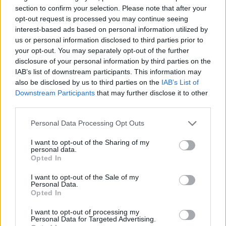
μαχών. Αντιδρώντας στην αδιάλλακτη στάση του
section to confirm your selection. Please note that after your
Κρεμλίνου, οι Ευρωπαίοι υπουργοί συμφώνησαν
opt-out request is processed you may continue seeing
ομόφωνα στην κλιμάκωση της πίεσης,
interest-based ads based on personal information utilized by
εγκρίνοντας ένα νέο πακέτο στοχευμένων
us or personal information disclosed to third parties prior to
κυρώσεων.
your opt-out. You may separately opt-out of the further
disclosure of your personal information by third parties on the
IAB’s list of downstream participants. This information may
Οι περιορισμοί αυτοί πλήττουν άμεσα τη ρωσική
also be disclosed by us to third parties on the
IAB’s List of
πολεμική βιομηχανία, τον λεγόμενο «σκιώδη
Downstream Participants
that may further disclose it to other
στόλο» μεταφοράς πετρελαίου, καθώς και τα
third parties.
δίκτυα υβριδικού πολέμου που επιχειρούν να
αποσταθεροποιήσουν τη Μολδαβία, με τις
Please note that this website/app uses one or more Google
Personal Data Processing Opt Outs
Βρυξέλλες να δρομολογούν ήδη και το επόμενο,
services and may gather and store information including but
21ο πακέτο κυρώσεων.
not limited to your visit or usage behaviour. You may click to
I want to opt-out of the Sharing of my
personal data.
grant or deny consent to Google and its third-party tags to
Opted In
use your data for below specified purposes in below Google
consent section.
I want to opt-out of the Sale of my
Personal Data.
Opted In
I want to opt-out of processing my
Personal Data for Targeted Advertising.