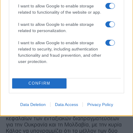
I want to allow Google to enable storage
related to functionality of the website or app.
Η Ύπατη Εκπρόσωπος υπεραμύνθηκε της
αποτελεσματικότητας της δυτικής στρατηγικής,
I want to allow Google to enable storage
σημειώνοντας ότι οι μέχρι τώρα κυρώσεις έχουν
related to personalization.
στερήσει από τη ρωσική οικονομία ένα ποσό που
αγγίζει το 1,3 τρισεκατομμύριο ευρώ,
I want to allow Google to enable storage
στερεύοντας τις πηγές χρηματοδότησης των
related to security, including authentication
πολεμικών επιχειρήσεων.
functionality and fraud prevention, and other
user protection.
Στο πλαίσιο αυτό, τάχθηκε υπέρ της περαιτέρω
διεθνούς απομόνωσης της Ρωσίας, ζητώντας τον
αποκλεισμό Ρώσων καλλιτεχνών και αθλητών που
CONFIRM
στηρίζουν τις επιλογές του Κρεμλίνου.
Η συνεδρίαση έκλεισε με ένα ιστορικό βήμα για
Data Deletion
Data Access
Privacy Policy
την ευρωπαϊκή προοπτική της περιοχής, καθώς
ανακοινώθηκε το επίσημο άνοιγμα των πρώτων
κεφαλαίων των ενταξιακών διαπραγματεύσεων
για την Ουκρανία και τη Μολδαβία, με την κυρία
Κάλας να υπογραμμίζει ότι το μέλλον των δύο