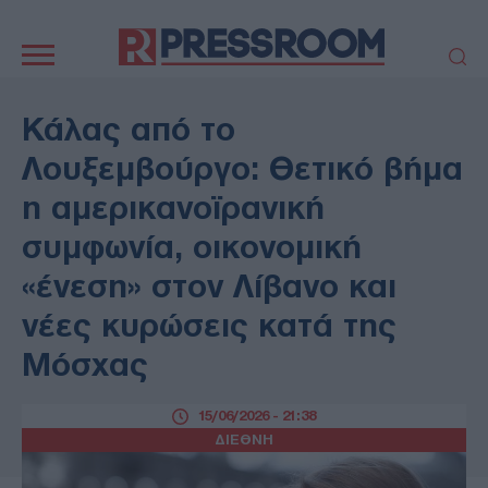
Κεντρική
πλοήγηση
ΠΟΛΙΤΙΚΗ
ΤΟΥΡΚΙΑ
Κάλας από το
ΟΙΚΟΝΟΜΙΑ
ΕΛΛΑΔΑ
Λουξεμβούργο: Θετικό βήμα
ΕΚΚΛΗΣΙΑ
ΑΜΥΝΑ
η αμερικανοϊρανική
ΔΙΕΘΝΗ
ΚΥΠΡΟΣ
συμφωνία, οικονομική
MEDIA
LIFESTYLE
«ένεση» στον Λίβανο και
SPORTS
ΑΥΤΟΔΙΟΙΚΗΣΗ
AUTO - MOTO
ΓΑΣΤΡΟΝΟΜΙΑ
νέες κυρώσεις κατά της
ΥΓΕΙΑ
ΤΕΧΝΟΛΟΓΙΑ
Μόσχας
ΠΑΡΑΞΕΝΑ
ΖΩΔΙΑ
ΑΡΘΡΟΓΡΑΦΙΑ
15/06/2026 - 21:38
ΔΙΕΘΝΗ