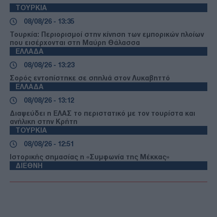
ΤΟΥΡΚΙΑ
08/08/26 - 13:35
Τουρκία: Περιορισμοί στην κίνηση των εμπορικών πλοίων
που εισέρχονται στη Μαύρη Θάλασσα
ΕΛΛΑΔΑ
08/08/26 - 13:23
Σορός εντοπίστηκε σε σπηλιά στον Λυκαβηττό
ΕΛΛΑΔΑ
08/08/26 - 13:12
Διαψεύδει η ΕΛΑΣ το περιστατικό με τον τουρίστα και
ανήλικη στην Κρήτη
ΤΟΥΡΚΙΑ
08/08/26 - 12:51
Ιστορικής σημασίας η «Συμφωνία της Μέκκας»
ΔΙΕΘΝΗ
08/08/26 - 11:47
Η Ρωσία έπληξε φορτηγό πλοίο με όπλα για την Ουκρανία
ανοιχτά της Οδησσού
ΑΜΥΝΑ