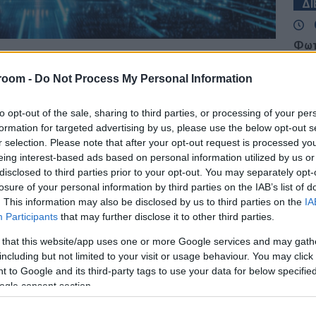
Δ
Φωτ
Άλι
πολ
room -
Do Not Process My Personal Information
Δ
τότυπης «εταιρικής σχέσης» ανάμεσα στο
to opt-out of the sale, sharing to third parties, or processing of your per
 τις κορυφαίες εταιρείες τεχνητής
Κλι
formation for targeted advertising by us, please use the below opt-out s
ει σοβαρά ο πρόεδρος των ΗΠΑ, Ντόναλντ
Ιταλ
r selection. Please note that after your opt-out request is processed y
Μαδ
eing interest-based ads based on personal information utilized by us or
σύν
disclosed to third parties prior to your opt-out. You may separately opt-
Δ
ράφους, ο Αμερικανός πρόεδρος επιβεβαίωσε
losure of your personal information by third parties on the IAB’s list of
σοδο του δημοσίου στο κεφάλαιο αυτών των
. This information may also be disclosed by us to third parties on the
IA
ας λόγο για μια ιδέα που θα μπορούσε να
Participants
that may further disclose it to other third parties.
Reu
ος όφελος του αμερικανικού λαού. Μάλιστα,
Ομά
 that this website/app uses one or more Google services and may gath
τ Τραμπ προανήγγειλε μια μεγάλη συνάντηση
σύμ
including but not limited to your visit or usage behaviour. You may click 
Δ
οία αναμένεται να πραγματοποιηθεί την
 to Google and its third-party tags to use your data for below specifi
τοχή των ισχυρότερων στελεχών του κλάδου.
ogle consent section.
Στη