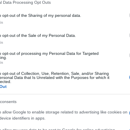
Ζελ
ερωτικού ιστότοπου NOTUS, οι σχετικές
l Data Processing Opt Outs
ατζ
ήσει ανάμεσα σε κυβερνητικούς
τη 
ς των εταιρειών. Το σενάριο που εξετάζεται
o opt-out of the Sharing of my personal data.
Δ
χώρηση μετοχικών μεριδίων στο αμερικανικό
In
 θα εισπράττει κανονικά μερίσματα από τα
τή φαίνεται να στηρίζει και να προωθεί
Τι 
o opt-out of the Sale of my Personal Data.
Σ. 
I, Σαμ Άλτμαν, ανοίγοντας τον δρόμο για μια
In
Ένα
ς και τεχνολογικής βιομηχανίας.
ΤΟ
to opt-out of processing my Personal Data for Targeted
ing.
In
Νέα
o opt-out of Collection, Use, Retention, Sale, and/or Sharing
μετ
ersonal Data that Is Unrelated with the Purposes for which it
Του
lected.
Δ
Out
consents
ΗΠΑ
κυρ
o allow Google to enable storage related to advertising like cookies on
έως
evice identifiers in apps.
Δ
o allow my user data to be sent to Google for online advertising