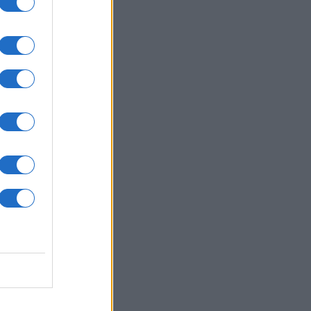
: Νέα αποχαρακτηρισμένα αρχεία
UFO - Γιγαντιαία τρίγωνα,
αλλικές σφαίρες και ανεξήγητα
α
ΙΚΟΝΟΜΙΑ
07/08/26 - 21:10
ονομία: Στο 3,4% υποχώρησε ο
θωρισμός τον Ιούλιο – Μικρή
δος στα τρόφιμα
ΛΛΑΔΑ
07/08/26 - 20:42
κη στην Κρήτη: Τουρίστας
εται να ρώτησε πόσο να πληρώσει
 να ασελγήσει σε 10χρονο κορίτσι!
ΙΕΘΝΗ
07/08/26 - 20:29
μανία: Χάκερ που συνδέονται με
Κρεμλίνο πίσω από το fake βίντεο
 την παραίτηση Μερτς
ΙΕΘΝΗ