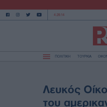
4:28:15
ΠΟΛΙΤΙΚΗ
ΤΟΥΡΚΙΑ
ΟΙΚΟ
Κεντρική
Κεντρική
πλοήγηση
πλοήγηση
ΠΟΛΙΤΙΚΗ
Τ
ΕΚΚΛΗΣΙΑ
Α
MEDIA
LI
Λευκός Οίκο
AUTO - MOTO
Γ
ΠΑΡΑΞΕΝΑ
Ζ
του αμερικα