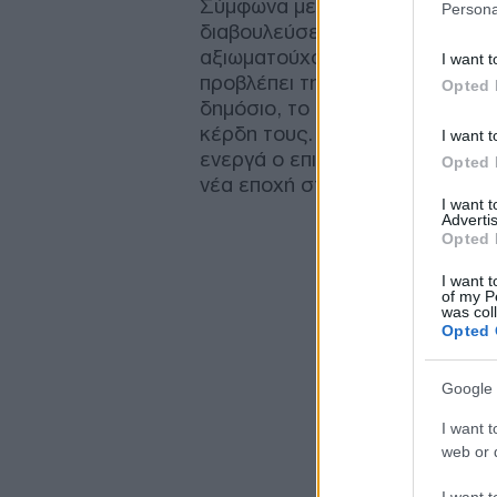
Σύμφωνα με ρεπορτάζ του ενημ
Persona
διαβουλεύσεις έχουν ήδη ξεκιν
αξιωματούχους και εκπροσώπου
I want t
προβλέπει την οικειοθελή παρα
Opted 
δημόσιο, το οποίο στη συνέχεια
κέρδη τους. Την πρωτοβουλία αυ
I want t
ενεργά ο επικεφαλής της OpenA
Opted 
νέα εποχή στις σχέσεις κράτου
I want 
Advertis
Opted 
I want t
of my P
was col
Opted 
Google 
I want t
web or d
I want t