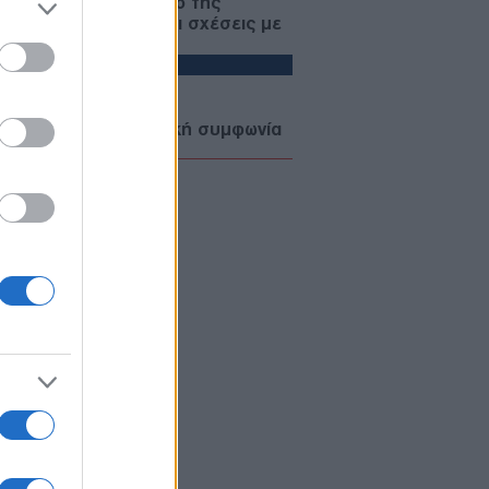
ένσκι — Στο επίκεντρο της
έντας ΕΕ, ενέργεια και σχέσεις με
Ρωσία
ΙΕΘΝΗ
07/08/26 - 22:13
σηματοδοτεί η αμυντική συμφωνία
Αραβίας, Τουρκίας και Πακιστάν —
 «ισλαμικό ΝΑΤΟ» στα σκαριά;
ΥΡΚΙΑ
07/08/26 - 21:59
 τουρκική πρόκληση στο Αιγαίο
ά το ελληνικό χωροταξικό για τον
ρισμό: «Καμία νομική συνέπεια»
ΙΕΘΝΗ
07/08/26 - 21:45
: Η Γερουσία ενέκρινε νέες
ώσεις κατά της Ρωσίας - Δασμοί
 500% σε πετρέλαιο και αέριο
ΙΕΘΝΗ
07/08/26 - 21:19