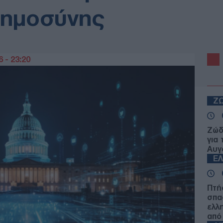
οημοσύνης
 - 23:20
Ζ
Ζώδ
για
Αυγ
Ε
Πτή
σπα
ελλ
από