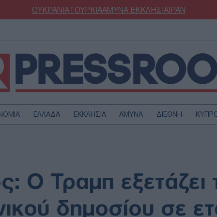
ΟΥΚΡΑΝΙΑ
ΤΟΥΡΚΙΑ
ΑΜΥΝΑ
ΕΚΚΛΗΣΙΑ
ΙΡΑΝ
ΝΟΜΙΑ
ΕΛΛΑΔΑ
ΕΚΚΛΗΣΙΑ
ΑΜΥΝΑ
ΔΙΕΘΝΗ
ΚΥΠΡ
ΟΥΡΚΙΑ
ΟΙΚΟΝΟΜΙΑ
ΜΥΝΑ
ΔΙΕΘΝΗ
FESTYLE
SPORTS
ς: Ο Τραμπ εξετάζει 
ΑΣΤΡΟΝΟΜΙΑ
ΥΓΕΙΑ
ΩΔΙΑ
ΑΡΘΡΟΓΡΑΦΙΑ
νικού δημοσίου σε ετ