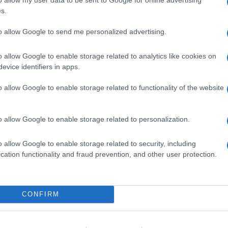
ΗΠΑ
s.
για 
μετ
to allow Google to send me personalized advertising.
φώτ
Ο
o allow Google to enable storage related to analytics like cookies on
evice identifiers in apps.
Οικ
o allow Google to enable storage related to functionality of the website
πλη
άνο
Ε
o allow Google to enable storage related to personalization.
Φρί
o allow Google to enable storage related to security, including
φέρ
cation functionality and fraud prevention, and other user protection.
για
Δ
CONFIRM
Γερ
το 
GOOGLE NEWS ΚΑΝΟΝΤΑΣ ΚΛΙΚ ΕΔΩ
για
Δ