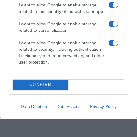
ΕΛΛΑΔΑ
I want to allow Google to enable storage
08/08/26 - 22:18
related to functionality of the website or app.
«Μπλόκο» της ΕΛ.ΑΣ. σε βενζινάδικο στο Παλαιό Φάληρο:
I want to allow Google to enable storage
Συνελήφθησαν «πίτμπουλ» και «μπουλντόγκ» της
ρωσόφωνης μαφίας
related to personalization.
ΤΟΥΡΚΙΑ
I want to allow Google to enable storage
08/08/26 - 22:09
related to security, including authentication
Φιντάν: «Όπως το Άρθρο 5 του ΝΑΤΟ το αμυντικό
functionality and fraud prevention, and other
σύμφωνο Τουρκίας, Πακιστάν και Σαουδικής Αραβίας» -
user protection.
Ανοιχτό το ενδεχόμενο για την Αίγυπτο
ΤΟΥΡΚΙΑ
08/08/26 - 22:04
Παρέμβαση Άγκυρας για τη Μαύρη Θάλασσα: Ζητά
CONFIRM
μορατόριουμ επιθέσεων σε εμπορικά πλοία από Ρωσία
και Ουκρανία
ΕΛΛΑΔΑ
Data Deletion
Data Access
Privacy Policy
08/08/26 - 21:59
Αλεξανδρούπολη: Τραγική κατάληξη για τον 77χρονο που
ανασύρθηκε από πηγάδι
ΔΙΕΘΝΗ
08/08/26 - 21:53