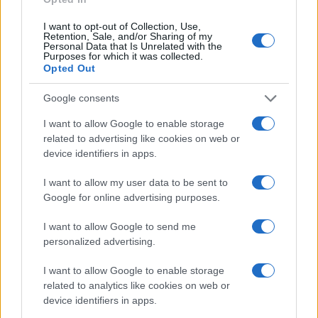
αποκλεισμό των πολιτών από θεμελιώδεις
I want to opt-out of Collection, Use,
ιατρικές υπηρεσίες, δημιουργούν ένα εκρηκτικό
Retention, Sale, and/or Sharing of my
κοκτέιλ που απειλεί να εκτροχιάσει πλήρως την
Personal Data that Is Unrelated with the
Purposes for which it was collected.
κατάσταση και να πολλαπλασιάσει τα θύματα τις
Opted Out
επόμενες εβδομάδες.
Google consents
ΑΚΟΛΟΥΘΗΣΤΕ ΜΑΣ ΣΤΟ GOOGLE
I want to allow Google to enable storage
NEWS ΚΑΝΟΝΤΑΣ ΚΛΙΚ ΕΔΩ
related to advertising like cookies on web or
device identifiers in apps.
I want to allow my user data to be sent to
TAGS
Google for online advertising purposes.
ΝΙΓΗΡΙΑ
ΧΟΛΕΡΑ
ΝΕΚΡΟΙ
ΜΠΟΚΟ ΧΑΡΑΜ
I want to allow Google to send me
personalized advertising.
I want to allow Google to enable storage
Ροή Ειδήσεων
related to analytics like cookies on web or
device identifiers in apps.