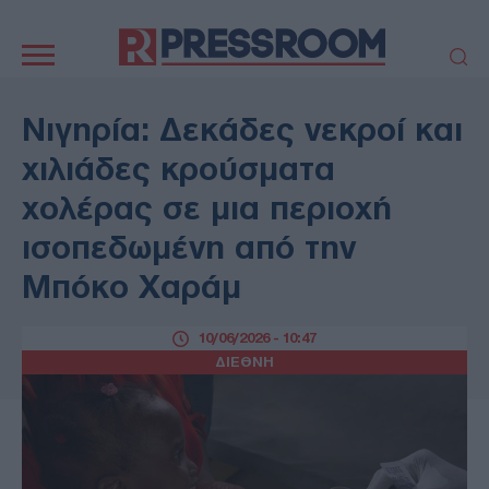
Κεντρική
πλοήγηση
ΠΟΛΙΤΙΚΗ
ΤΟΥΡΚΙΑ
Νιγηρία: Δεκάδες νεκροί και
ΟΙΚΟΝΟΜΙΑ
ΕΛΛΑΔΑ
χιλιάδες κρούσματα
ΕΚΚΛΗΣΙΑ
ΑΜΥΝΑ
χολέρας σε μια περιοχή
ΔΙΕΘΝΗ
ΚΥΠΡΟΣ
ισοπεδωμένη από την
MEDIA
LIFESTYLE
Μπόκο Χαράμ
SPORTS
ΑΥΤΟΔΙΟΙΚΗΣΗ
AUTO - MOTO
ΓΑΣΤΡΟΝΟΜΙΑ
10/06/2026 - 10:47
ΥΓΕΙΑ
ΤΕΧΝΟΛΟΓΙΑ
ΔΙΕΘΝΗ
ΠΑΡΑΞΕΝΑ
ΖΩΔΙΑ
ΑΡΘΡΟΓΡΑΦΙΑ