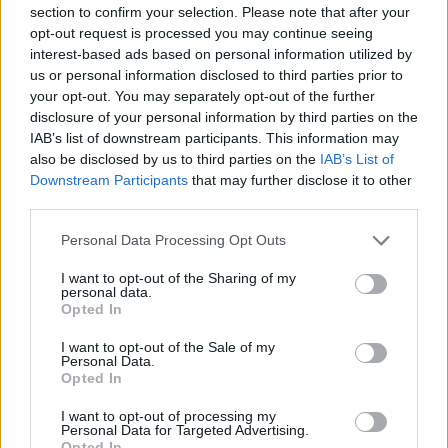
section to confirm your selection. Please note that after your
opt-out request is processed you may continue seeing
interest-based ads based on personal information utilized by
us or personal information disclosed to third parties prior to
your opt-out. You may separately opt-out of the further
Αν και η χολέρα αποτελεί μια ενδημική και
disclosure of your personal information by third parties on the
εποχική έξαρση για τη Νιγηρία, η ραγδαία
IAB’s list of downstream participants. This information may
διασπορά της τροφοδοτείται από τις τραγικές
also be disclosed by us to third parties on the
IAB’s List of
ελλείψεις σε βασικές υποδομές, καθώς, βάσει
Downstream Participants
that may further disclose it to other
κυβερνητικών δεδομένων, μόλις το 14% των 200
third parties.
εκατομμυρίων κατοίκων της χώρας έχει
Please note that this website/app uses one or more Google
πρόσβαση σε ασφαλές και καθαρό νερό.
Personal Data Processing Opt Outs
services and may gather and store information including but
not limited to your visit or usage behaviour. You may click to
I want to opt-out of the Sharing of my
Το ξέσπασμα της νόσου έχει λάβει ανησυχητικές
personal data.
grant or deny consent to Google and its third-party tags to
διαστάσεις στην πολιτεία Μπόρνο, επηρεάζοντας
Opted In
use your data for below specified purposes in below Google
τόσο την πρωτεύουσα Μαϊντουγκούρι όσο και τις
consent section.
I want to opt-out of the Sale of my
απομονωμένες αγροτικές κοινότητες της
Personal Data.
επαρχίας.
Opted In
I want to opt-out of processing my
Οι παντελώς ανεπαρκείς συνθήκες υγιεινής και η
Personal Data for Targeted Advertising.
ανυπαρξία καθαρού νερού, σε συνδυασμό με τον
Opted In