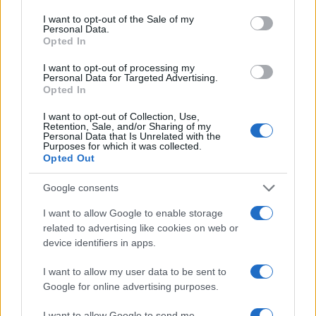
consent section.
I want to opt-out of the Sale of my
Personal Data.
Η ρωσική Ομοσπονδιακή Υπηρεσία Ασφαλείας
Opted In
(FSB) δεν προχώρησε σε άμεσο σχόλιο για τις
κατηγορίες. Την ίδια ώρα, οι ρωσικές αρχές
I want to opt-out of processing my
Personal Data for Targeted Advertising.
έχουν επανειλημμένα κατηγορήσει το Κίεβο ότι
Opted In
στρατολογεί Ρώσους πολίτες για τη διενέργεια
επιθέσεων και δολιοφθορών στο ρωσικό έδαφος.
I want to opt-out of Collection, Use,
Retention, Sale, and/or Sharing of my
Personal Data that Is Unrelated with the
Η υπόθεση έρχεται να προστεθεί στον μακρύ
Purposes for which it was collected.
Opted Out
κατάλογο αλληλοκατηγοριών μεταξύ Μόσχας και
Κιέβου, οι οποίες έχουν ενταθεί μετά την έναρξη
του πολέμου στην Ουκρανία το 2022.
Google consents
I want to allow Google to enable storage
related to advertising like cookies on web or
ΑΚΟΛΟΥΘΗΣΤΕ ΜΑΣ ΣΤΟ GOOGLE
device identifiers in apps.
NEWS ΚΑΝΟΝΤΑΣ ΚΛΙΚ ΕΔΩ
I want to allow my user data to be sent to
Google for online advertising purposes.
TAGS
I want to allow Google to send me