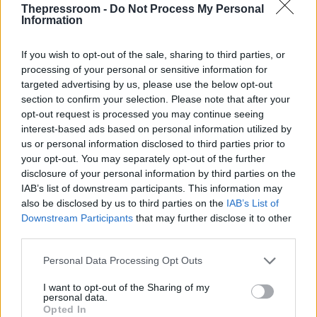
Thepressroom -
Do Not Process My Personal
Information
If you wish to opt-out of the sale, sharing to third parties, or
processing of your personal or sensitive information for
targeted advertising by us, please use the below opt-out
section to confirm your selection. Please note that after your
opt-out request is processed you may continue seeing
interest-based ads based on personal information utilized by
Ο Βιχίβσκι ισχυρίστηκε επίσης ότι στις γυναίκες
us or personal information disclosed to third parties prior to
δίνονταν οδηγίες για την προμήθεια μεθαδόνης,
your opt-out. You may separately opt-out of the further
ενός συνθετικού οπιοειδούς που χρησιμοποιείται
disclosure of your personal information by third parties on the
ως παυσίπονο, με σκοπό τη χορήγησή της στα
IAB’s list of downstream participants. This information may
θύματα χωρίς τη γνώση τους.
also be disclosed by us to third parties on the
IAB’s List of
Downstream Participants
that may further disclose it to other
Από την πλευρά της, η εκπρόσωπος του
third parties.
Telegram, Ντέβον Σπέρτζεον, δήλωσε ότι η
πλατφόρμα εντοπίζει και αφαιρεί συστηματικά
Please note that this website/app uses one or more Google
Personal Data Processing Opt Outs
λογαριασμούς και δραστηριότητες που
services and may gather and store information including but
συνδέονται με απόπειρες στρατολόγησης
not limited to your visit or usage behaviour. You may click to
I want to opt-out of the Sharing of my
personal data.
ατόμων για δολιοφθορές ή άλλες παράνομες
grant or deny consent to Google and its third-party tags to
Opted In
ενέργειες.
use your data for below specified purposes in below Google