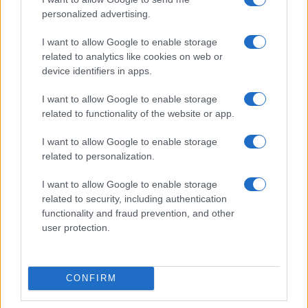
personalized advertising.
ΙΒΆΝ ΒΙΧΊΒΣΚΙ
ΟΥΚΡΑΝΙΚΉ ΑΣΤΥΝΟΜΊΑ
17ΧΡΟΝΗ ΎΠΟΠΤΗ
ΔΟΛΟΦΟΝΊΑ ΟΥΚΡΑΝΟΎ ΣΤΡΑΤΙΩΤΙΚΟΎ
CENZOR.NET
I want to allow Google to enable storage
TELEGRAM
ΝΤΈΒΟΝ ΣΠΈΡΤΖΕΟΝ
FSB
related to analytics like cookies on web or
ΣΤΡΑΤΟΛΌΓΗΣΗ ΜΈΣΩ ΕΦΑΡΜΟΓΏΝ ΜΗΝΥΜΆΤΩΝ
device identifiers in apps.
ΠΟΛΕΜΟΣ ΣΤΗΝ ΟΥΚΡΑΝΙΑ
I want to allow Google to enable storage
related to functionality of the website or app.
Ροή Ειδήσεων
I want to allow Google to enable storage
related to personalization.
ΖΩΔΙΑ
I want to allow Google to enable storage
related to security, including authentication
06/08/26 - 23:52
functionality and fraud prevention, and other
Ζώδια: Οι αστρολογικές προβλέψεις για την Παρασκευή
user protection.
7/8 από την Αλεξάνδρα Καρτά
SPORTS
06/08/26 - 23:52
CONFIRM
ΠΑΟΚ - Άντερλεχτ 0-1: Σοκαρίστηκε αλλά μπορεί!!
ΕΛΛΑΔΑ