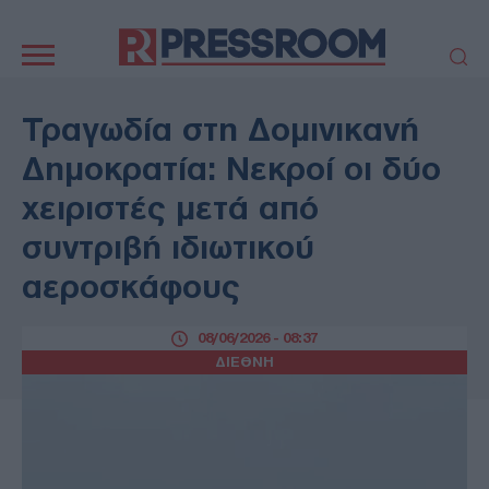
Κεντρική
πλοήγηση
ΠΟΛΙΤΙΚΗ
ΤΟΥΡΚΙΑ
Τραγωδία στη Δομινικανή
ΟΙΚΟΝΟΜΙΑ
ΕΛΛΑΔΑ
Δημοκρατία: Νεκροί οι δύο
ΕΚΚΛΗΣΙΑ
ΑΜΥΝΑ
χειριστές μετά από
ΔΙΕΘΝΗ
ΚΥΠΡΟΣ
συντριβή ιδιωτικού
MEDIA
LIFESTYLE
αεροσκάφους
SPORTS
ΑΥΤΟΔΙΟΙΚΗΣΗ
AUTO - MOTO
ΓΑΣΤΡΟΝΟΜΙΑ
08/06/2026 - 08:37
ΥΓΕΙΑ
ΤΕΧΝΟΛΟΓΙΑ
ΔΙΕΘΝΗ
ΠΑΡΑΞΕΝΑ
ΖΩΔΙΑ
ΑΡΘΡΟΓΡΑΦΙΑ