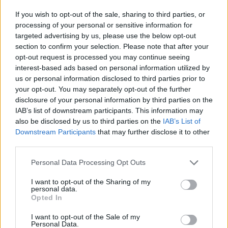
If you wish to opt-out of the sale, sharing to third parties, or
processing of your personal or sensitive information for
Ο κυβερνήτης γύρισε αμέσως το αεροσκάφος
targeted advertising by us, please use the below opt-out
πίσω, επιχειρώντας να το προσγειώσει
section to confirm your selection. Please note that after your
εσπευσμένα στο αεροδρόμιο, αλλά η προσπάθεια
opt-out request is processed you may continue seeing
κατέληξε στη μοιραία συντριβή.
interest-based ads based on personal information utilized by
us or personal information disclosed to third parties prior to
Σε εξέλιξη οι έρευνες για τα αίτια
your opt-out. You may separately opt-out of the further
disclosure of your personal information by third parties on the
IAB’s list of downstream participants. This information may
Οι αρμόδιες αρχές της χώρας, το Δομινικανή
also be disclosed by us to third parties on the
IAB’s List of
Ινστιτούτο Πολιτικής Αεροπορίας (IDAC) και η
Downstream Participants
that may further disclose it to other
Επιτροπή Έρευνας Αεροπορικών Ατυχημάτων
third parties.
(CIAA), έχουν ήδη ξεκινήσει τις διαδικασίες για τη
διαλεύκανση της υπόθεσης.
Please note that this website/app uses one or more Google
Personal Data Processing Opt Outs
services and may gather and store information including but
not limited to your visit or usage behaviour. You may click to
I want to opt-out of the Sharing of my
personal data.
grant or deny consent to Google and its third-party tags to
Opted In
use your data for below specified purposes in below Google
consent section.
I want to opt-out of the Sale of my
Personal Data.