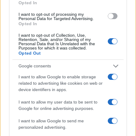
Opted In
I want to opt-out of processing my
Personal Data for Targeted Advertising.
Opted In
Όπως ανακοίνωσε η IDAC μέσω της πλατφόρμας
I want to opt-out of Collection, Use,
Retention, Sale, and/or Sharing of my
X, τα πρωτόκολλα έκτακτης ανάγκης
Personal Data that Is Unrelated with the
ενεργοποιήθηκαν άμεσα και οι έρευνες
Purposes for which it was collected.
Opted Out
βρίσκονται σε πλήρη εξέλιξη για να εξακριβωθούν
τα ακριβή αίτια που οδήγησαν στο δυστύχημα, με
Google consents
την επίσημη ενημέρωση να ανανεώνεται ανάλογα
με την πορεία των στοιχείων.
I want to allow Google to enable storage
related to advertising like cookies on web or
device identifiers in apps.
ΑΚΟΛΟΥΘΗΣΤΕ ΜΑΣ ΣΤΟ GOOGLE
NEWS ΚΑΝΟΝΤΑΣ ΚΛΙΚ ΕΔΩ
I want to allow my user data to be sent to
Google for online advertising purposes.
I want to allow Google to send me
TAGS
personalized advertising.
ΔΟΜΙΝΙΚΑΝΗ ΔΗΜΟΚΡΑΤΙΑ
ΣΥΝΤΡΙΒΗ ΑΕΡΟΣΚΑΦΟΥΣ