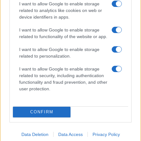
I want to allow Google to enable storage
ΝΕΚΡΟΙ
related to analytics like cookies on web or
device identifiers in apps.
I want to allow Google to enable storage
Ροή Ειδήσεων
related to functionality of the website or app.
I want to allow Google to enable storage
ΑΜΥΝΑ
related to personalization.
06/08/26 - 22:26
I want to allow Google to enable storage
DHC-515: Άρχισε στον Καναδά η κατασκευή του πρώτου
ελληνικού σύγχρονου δασοπυροσβεστικού αεροσκάφους
related to security, including authentication
ΑΜΥΝΑ
functionality and fraud prevention, and other
user protection.
06/08/26 - 22:17
ΓΕΕΘΑ: Σοβαρές τουρκικές προκλήσεις στο Αιγαίο, με
οπλισμένα F-16, εμπλοκή, UAV και ATR-72!
ΕΛΛΑΔΑ
CONFIRM
06/08/26 - 22:13
Κλήρωση Τζόκερ 3102 (6/8/2026): Αυτοί είναι οι τυχεροί
αριθμοί που κερδίζουν
Data Deletion
Data Access
Privacy Policy
ΔΙΕΘΝΗ