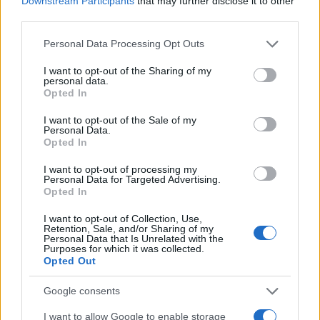
Downstream Participants
that may further disclose it to other
third parties.
Η Μαρία Ζαχάροβα επιβεβαίωσε ότι στις
Please note that this website/app uses one or more Google
Personal Data Processing Opt Outs
συζητήσεις με τη συριακή πλευρά περιλαμβάνεται
services and may gather and store information including but
και η «αναδιαμόρφωση» της λειτουργίας των
not limited to your visit or usage behaviour. You may click to
I want to opt-out of the Sharing of my
ρωσικών στρατιωτικών εγκαταστάσεων. Οι
personal data.
grant or deny consent to Google and its third-party tags to
συγκεκριμένες υποδομές θεωρούνται κομβικές
Opted In
use your data for below specified purposes in below Google
για τη Μόσχα σε παγκόσμιο επίπεδο, καθώς η
consent section.
I want to opt-out of the Sale of my
ναυτική βάση στην Ταρτούς αποτελεί το
Personal Data.
μοναδικό σημείο επανεφοδιασμού και επισκευής
Opted In
των ρωσικών πολεμικών πλοίων στη Μεσόγειο,
ενώ η αεροπορική βάση Χμεϊμίμ στη Λαττάκεια
I want to opt-out of processing my
Personal Data for Targeted Advertising.
χρησιμεύει ως στρατηγικός σταθμός για τις
Opted In
δραστηριότητές της στην Αφρική.
I want to opt-out of Collection, Use,
Retention, Sale, and/or Sharing of my
Personal Data that Is Unrelated with the
Purposes for which it was collected.
Opted Out
Google consents
I want to allow Google to enable storage