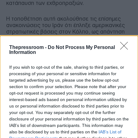
κατάπαυση των εχθροπραξιών.
Η τοποθέτηση αυτή ακολούθησε τις επίσημες
ανακοινώσεις του Ιράν ότι έπληξε αμερικανικές
στρατιωτικές βάσεις στον Κόλπο, ως απάντηση
στους βομβαρδισμούς της Ουάσιγκτον κατά
ιρανικών θέσεων στα Στενά του Ορμούζ.
Thepressroom -
Do Not Process My Personal
Information
Αναμόρφωση της στρατιωτικής παρουσίας
If you wish to opt-out of the sale, sharing to third parties, or
στη Συρία
processing of your personal or sensitive information for
targeted advertising by us, please use the below opt-out
Στο πεδίο της γεωπολιτικής της στρατηγικής, η
section to confirm your selection. Please note that after your
Μόσχα επιβεβαίωσε ότι βρίσκεται σε εξέλιξη μια
opt-out request is processed you may continue seeing
πολύ ενεργή συνεργασία με τη Δαμασκό, με
interest-based ads based on personal information utilized by
φόντο το νέο πολιτικό σκηνικό στη Συρία. Μετά
us or personal information disclosed to third parties prior to
την ανατροπή του Μπασάρ αλ Άσαντ τον
your opt-out. You may separately opt-out of the further
Δεκέμβριο του 2024, η Ρωσία κατάφερε να
disclosure of your personal information by third parties on the
οικοδομήσει γέφυρες επικοινωνίας με τη νέα
IAB’s list of downstream participants. This information may
ηγεσία της χώρας και τον Πρόεδρο Άχμεντ αλ
also be disclosed by us to third parties on the
IAB’s List of
Σαρά.