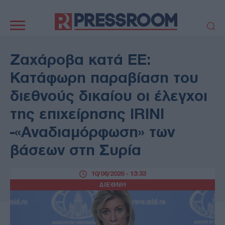
Κεντρική
πλοήγηση
ΠΟΛΙΤΙΚΗ
ΤΟΥΡΚΙΑ
Ζαχάροβα κατά ΕΕ:
ΟΙΚΟΝΟΜΙΑ
ΕΛΛΑΔΑ
Κατάφωρη παραβίαση του
ΕΚΚΛΗΣΙΑ
ΑΜΥΝΑ
διεθνούς δικαίου οι έλεγχοι
ΔΙΕΘΝΗ
ΚΥΠΡΟΣ
της επιχείρησης IRINI
MEDIA
LIFESTYLE
-«Αναδιαμόρφωση» των
SPORTS
ΑΥΤΟΔΙΟΙΚΗΣΗ
AUTO - MOTO
ΓΑΣΤΡΟΝΟΜΙΑ
βάσεων στη Συρία
ΥΓΕΙΑ
ΤΕΧΝΟΛΟΓΙΑ
ΠΑΡΑΞΕΝΑ
10/06/2026 - 13:33
ΖΩΔΙΑ
ΔΙΕΘΝΗ
ΑΡΘΡΟΓΡΑΦΙΑ