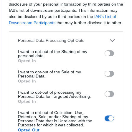
disclosure of your personal information by third parties on the
IAB’s list of downstream participants. This information may
Η είδηση ότι το ιστορικό μοναστήρι τυλίχθηκε
also be disclosed by us to third parties on the
IAB’s List of
στις φλόγες προκάλεσε την άμεση αντίδραση του
Downstream Participants
that may further disclose it to other
Οικουμενικού Πατριάρχη Βαρθολομαίου, ο
third parties.
οποίος είχε τηλεφωνική επικοινωνία με τον
Μητροπολίτη Κιέβου και πάσης Ουκρανίας,
Please note that this website/app uses one or more Google
Personal Data Processing Opt Outs
Επιφάνιο.
services and may gather and store information including but
not limited to your visit or usage behaviour. You may click to
I want to opt-out of the Sharing of my
personal data.
grant or deny consent to Google and its third-party tags to
Κατά τη διάρκεια της συνομιλίας τους, ο
Opted In
use your data for below specified purposes in below Google
Προκαθήμενος της Ορθοδοξίας εξέφρασε τον
consent section.
απόλυτο αποτροπιασμό του για το ρωσικό
I want to opt-out of the Sale of my
Personal Data.
χτύπημα, μεταφέροντας παράλληλα την αμέριστη
Opted In
και ολόθυμη συμπαράσταση τόσο της Μητρός
Εκκλησίας όσο και του ιδίου προσωπικά προς τον
I want to opt-out of processing my
δοκιμαζόμενο ουκρανικό λαό.
Personal Data for Targeted Advertising.
Opted In
I want to opt-out of Collection, Use,
ΑΚΟΛΟΥΘΗΣΤΕ ΜΑΣ ΣΤΟ GOOGLE
Retention, Sale, and/or Sharing of my
Personal Data that Is Unrelated with the
NEWS ΚΑΝΟΝΤΑΣ ΚΛΙΚ ΕΔΩ
Purposes for which it was collected.
Opted Out