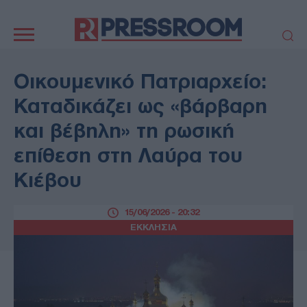
Κεντρική
πλοήγηση
ΠΟΛΙΤΙΚΗ
ΤΟΥΡΚΙΑ
Οικουμενικό Πατριαρχείο:
ΟΙΚΟΝΟΜΙΑ
ΕΛΛΑΔΑ
Καταδικάζει ως «βάρβαρη
ΕΚΚΛΗΣΙΑ
ΑΜΥΝΑ
και βέβηλη» τη ρωσική
ΔΙΕΘΝΗ
ΚΥΠΡΟΣ
επίθεση στη Λαύρα του
MEDIA
LIFESTYLE
Κιέβου
SPORTS
ΑΥΤΟΔΙΟΙΚΗΣΗ
AUTO - MOTO
ΓΑΣΤΡΟΝΟΜΙΑ
15/06/2026 - 20:32
ΥΓΕΙΑ
ΤΕΧΝΟΛΟΓΙΑ
ΕΚΚΛΗΣΙΑ
ΠΑΡΑΞΕΝΑ
ΖΩΔΙΑ
ΑΡΘΡΟΓΡΑΦΙΑ