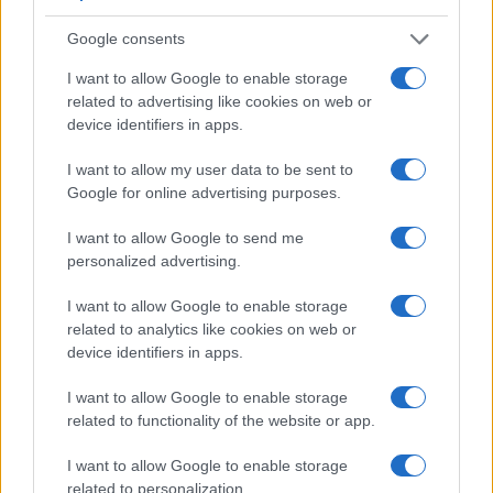
Google consents
TAGS
I want to allow Google to enable storage
ΟΙΚΟΥΜΕΝΙΚΟ ΠΑΤΡΙΑΡΧΕΙΟ
ΡΩΣΙΚΗ ΕΠΙΘΕΣΗ
related to advertising like cookies on web or
ΛΑΥΡΑ ΤΟΥ ΚΙΕΒΟΥ
device identifiers in apps.
I want to allow my user data to be sent to
Google for online advertising purposes.
Ροή Ειδήσεων
I want to allow Google to send me
personalized advertising.
ΕΛΛΑΔΑ
I want to allow Google to enable storage
08/08/26 - 13:12
related to analytics like cookies on web or
Διαψεύδει η ΕΛΑΣ το περιστατικό με τον τουρίστα και
device identifiers in apps.
ανήλικη στην Κρήτη
ΤΟΥΡΚΙΑ
I want to allow Google to enable storage
08/08/26 - 12:51
related to functionality of the website or app.
Ιστορικής σημασίας η «Συμφωνία της Μέκκας»
ΔΙΕΘΝΗ
I want to allow Google to enable storage
08/08/26 - 11:47
related to personalization.