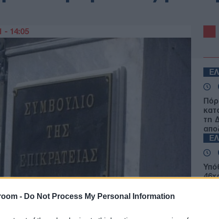
 - 14:05
Ε
Πόρ
κατ
τη Δ
απο
Ε
Υπό
46χ
Βρετ
εμπ
room -
Do Not Process My Personal Information
Ε