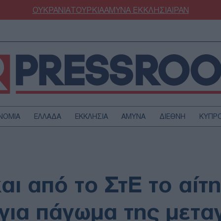
ΟΥΚΡΑΝΙΑ
ΤΟΥΡΚΙΑ
ΑΜΥΝΑ
ΕΚΚΛΗΣΙΑ
ΙΡΑΝ
ΝΟΜΙΑ
ΕΛΛΑΔΑ
ΕΚΚΛΗΣΙΑ
ΑΜΥΝΑ
ΔΙΕΘΝΗ
ΚΥΠΡ
ΟΥΡΚΙΑ
ΟΙΚΟΝΟΜΙΑ
ΜΥΝΑ
ΔΙΕΘΝΗ
FESTYLE
SPORTS
αι από το ΣτΕ το αίτ
ΑΣΤΡΟΝΟΜΙΑ
ΥΓΕΙΑ
ΩΔΙΑ
ΑΡΘΡΟΓΡΑΦΙΑ
για πάγωμα της μετα