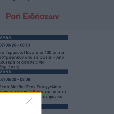
Ροή Ειδήσεων
ΛΛΑΔΑ
07/08/26 - 08:13
το Γερμενό: Πάνω από 100 σπίτια
αστράφηκαν από τη φωτιά – Από
ευτέρα οι αιτήσεις για
ζημιώσεις
ΛΛΑΔΑ
07/08/26 - 08:09
θεση Marfin: Στην Εισαγγελία η
ρονη μετά την έκδοσή της από τη
ανία – Εξελίξεις για τον φονικό
ρησμό
ΛΛΑΔΑ
07/08/26 - 08:05