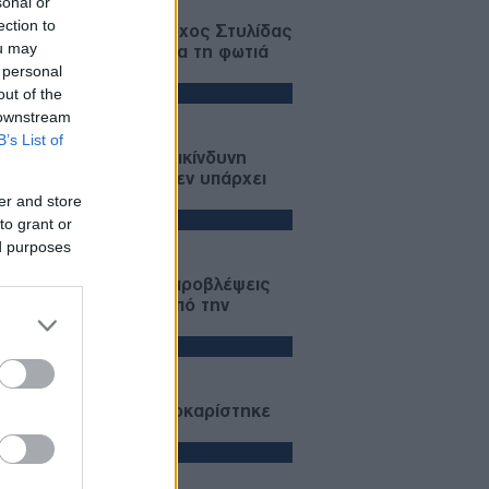
sonal or
ection to
φυλακιστέοι ο δήμαρχος Στυλίδας
ou may
δύο επιχειρηματίες για τη φωτιά
 personal
 Βοιωτία
ΙΕΘΝΗ
out of the
 downstream
07/08/26 - 08:00
B’s List of
ραμπ μπροστά σε «επικίνδυνη
ίδα κλιμάκωσης» – "Δεν υπάρχει
η επιλογή"
er and store
ΩΔΙΑ
to grant or
ed purposes
06/08/26 - 23:52
ια: Οι αστρολογικές προβλέψεις
 την Παρασκευή 7/8 από την
ξάνδρα Καρτά
PORTS
06/08/26 - 23:52
Κ - Άντερλεχτ 0-1: Σοκαρίστηκε
ά μπορεί!!
ΛΛΑΔΑ
06/08/26 - 23:46