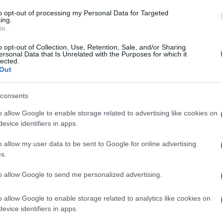
Χαν
to opt-out of processing my Personal Data for Targeted
ing.
από
In
βρέ
Δ
o opt-out of Collection, Use, Retention, Sale, and/or Sharing
ersonal Data that Is Unrelated with the Purposes for which it
lected.
Out
Οι 
και
νεο
consents
απο
Δ
o allow Google to enable storage related to advertising like cookies on
evice identifiers in apps.
Γερ
o allow my user data to be sent to Google for online advertising
το 
s.
τον
ΤΟ
to allow Google to send me personalized advertising.
Από
o allow Google to enable storage related to analytics like cookies on
δια
evice identifiers in apps.
στι