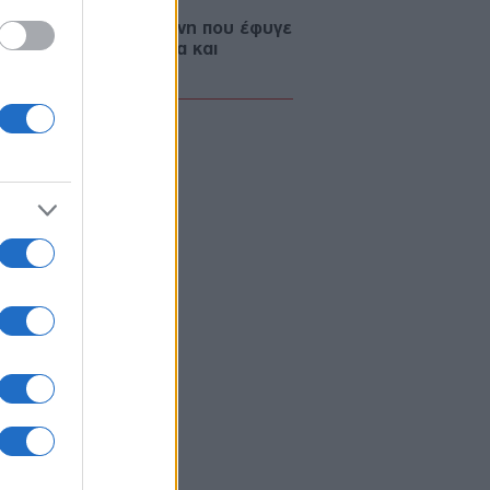
ιά: ΕΔΕ για την 75χρονη που έφυγε
 το Αστυνομικό Τμήμα και
θηκε νεκρή
ΙΕΘΝΗ
06/08/26 - 23:20
«μαύρες χήρες» της Ρωσίας εν
ρώ πολέμου: Παντρεύονται
σύλλεκτους για να εισπράξουν
ζημιώσεις θανάτου
ΙΕΘΝΗ
06/08/26 - 23:16
μανία: Νέο δημοσκοπικό ρεκόρ για
ακροδεξιό AfD και βαριά φθορά για
 Μερτς
ΥΡΚΙΑ
06/08/26 - 22:47
 τα πλαστά διαβατήρια στα δίκτυα
κίνησης: Ο ρόλος της Τουρκίας
ς σύγχρονες μεταναστευτικές