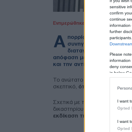
If you wish 
sensitive in
confirm you
continue se
Ενημερώθηκε: 09/03/21 - 14:15
information 
further disc
A
πορρίφθηκε και από το 
participants
συνηγόρων του Δημήτρη
Downstream 
διαταγής προκειμένου ν
Please note
απόφαση μεταγωγής του στις
information 
και την αντίδρασή του με τη
deny consent
in below Go
Το ανώτατο δικαστήριο απέρριψ
σκεπτικό,
ότι δεν έχει αρμοδι
Persona
I want t
Σχετικά με την αίτηση για την 
δικαστηρίου ώστε να κριθεί η 
Opted 
εκδίκαση της προσδιορίστηκε
I want t
Opted 