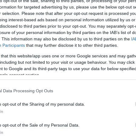
to opt-out of the sale, sharing to third parties, or processing of your per
formation for targeted advertising by us, please use the below opt-out s
Προ
r selection. Please note that after your opt-out request is processed y
και 
eing interest-based ads based on personal information utilized by us or
στη
Δ
disclosed to third parties prior to your opt-out. You may separately opt-
losure of your personal information by third parties on the IAB’s list of
Συμβούλιο της Επικρατείας το αίτημα των
. This information may also be disclosed by us to third parties on the
IA
Ο Τ
 Κουφοντίνα για την έκδοση προσωρινής
Participants
that may further disclose it to other third parties.
παγ
α «παγώσει» έστω και λίγες ημέρες η
τρίτ
 that this website/app uses one or more Google services and may gath
 φυλακές Δομοκού, που έχει προκαλέσει
Ζ
including but not limited to your visit or usage behaviour. You may click 
ν πολυήμερη απεργία πείνας.
 to Google and its third-party tags to use your data for below specifi
ogle consent section.
Ζώδ
ε το αίτημα προσωρινής διαταγής με το
για
ότητα.
Αλε
l Data Processing Opt Outs
S
o opt-out of the Sharing of my personal data.
επί της ουσίας κρίση του ανωτάτου
νομιμότητα ή μη της μεταγωγής του,
η
In
ΠΑΟ
 στις 2 Απριλίου.
αλλ
o opt-out of the Sale of my Personal Data.
Ε
In