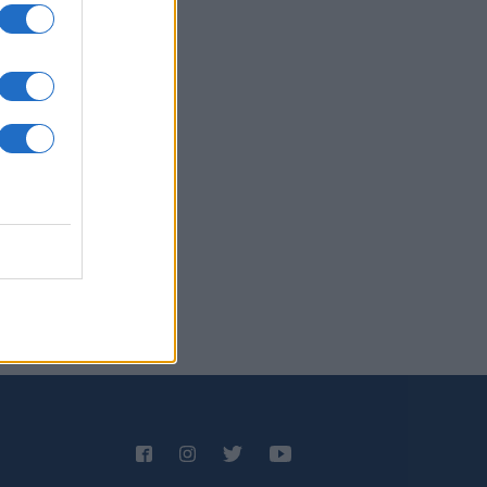
δρομές
ΛΛΑΔΑ
06/08/26 - 22:34
fin: Έφθασε στην Ελλάδα η
ρονη κατηγορούμενη - Ενώπιον της
αγγελίας την Παρασκευή
ΜΥΝΑ
06/08/26 - 22:26
-515: Άρχισε στον Καναδά η
ασκευή του πρώτου ελληνικού
χρονου δασοπυροσβεστικού
οσκάφους
ΜΥΝΑ
06/08/26 - 22:17
ΘΑ: Σοβαρές τουρκικές
κλήσεις στο Αιγαίο, με οπλισμένα
, εμπλοκή, UAV και ATR-72!
ΛΛΑΔΑ
06/08/26 - 22:13
ρωση Τζόκερ 3102 (6/8/2026):