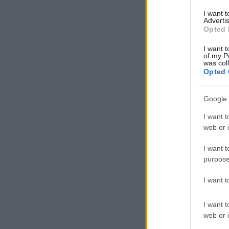
I want 
Advertis
Opted 
I want t
of my P
was col
Opted 
Google 
I want t
web or d
I want t
purpose
I want 
I want t
web or d