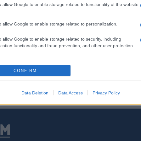
δια
o allow Google to enable storage related to functionality of the website
Ε
o allow Google to enable storage related to personalization.
Mar
46χ
Εισ
o allow Google to enable storage related to security, including
Α
cation functionality and fraud prevention, and other user protection.
DHC
κατ
ΤΑΓΩΓΗ
ΑΠΕΡΓΙΑ ΠΕΙΝΑΣ
CONFIRM
σύγ
αερ
Α
Data Deletion
Data Access
Privacy Policy
ΓΕΕ
προ
F-16
Ε
Κλή