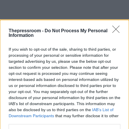
Thepressroom -
Do Not Process My Personal
Information
If you wish to opt-out of the sale, sharing to third parties, or
processing of your personal or sensitive information for
targeted advertising by us, please use the below opt-out
section to confirm your selection. Please note that after your
opt-out request is processed you may continue seeing
interest-based ads based on personal information utilized by
us or personal information disclosed to third parties prior to
your opt-out. You may separately opt-out of the further
disclosure of your personal information by third parties on the
Στη συνέχεια μια
ομάδα κατέληξε στην πλατεία
IAB’s list of downstream participants. This information may
Κοτζιά, όπου οι αστυνομικές δυνάμεις έκαναν
also be disclosed by us to third parties on the
IAB’s List of
ρίψεις νερού με τον «Αίαντα», ενώ το ίδιο έγινε
Downstream Participants
that may further disclose it to other
λίγα λεπτά αργότερα στα Προπύλαια του
third parties.
Πανεπιστημίο
υ, προκειμένου και πάλι, σύμφωνα