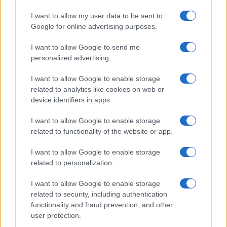
ΔΙΕΘΝΗ
I want to allow my user data to be sent to
07/08/26 - 15:04
Google for online advertising purposes.
Λονδίνο: Φύλακας δικαστηρίου απαγόρευσε την είσοδο
σε παρασημοφορημένο μαύρο δικηγόρο επειδή τον
I want to allow Google to send me
πέρασε για... κατηγορούμενο
ΔΙΕΘΝΗ
personalized advertising.
07/08/26 - 14:53
I want to allow Google to enable storage
Λειψία: Η παρέμβαση οδηγού λεωφορείου απέτρεψε
related to analytics like cookies on web or
επίθεση με εκρηκτικό drone κοντά σε ουκρανικά Antonov
device identifiers in apps.
ΔΙΕΘΝΗ
07/08/26 - 14:49
I want to allow Google to enable storage
Εξαρθρώθηκε γιγαντιαίο κύκλωμα διακίνησης
related to functionality of the website or app.
ναρκωτικών και μεταναστών μεταξύ Ισπανίας και
Αλγερίας: 78 συλλήψεις και κέρδη-μαμούθ
I want to allow Google to enable storage
ΤΟΥΡΚΙΑ
related to personalization.
07/08/26 - 14:07
I want to allow Google to enable storage
Τουρκία, Σαουδική Αραβία και Πακιστάν υπέγραψαν
τριμερές αμυντικό σύμφωνο με ρήτρα αμοιβαίας
related to security, including authentication
συνδρομής - Τι περιλαμβάνει η " Αμυντική Συμφωνία της
functionality and fraud prevention, and other
Μέκκα"
user protection.
ΔΙΕΘΝΗ