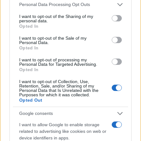
Please note that this website/app uses one or more Google
με την Αστυνομία, να παραμείνουν οι δρόμοι
Personal Data Processing Opt Outs
services and may gather and store information including but
ανοιχτοί.
not limited to your visit or usage behaviour. You may click to
I want to opt-out of the Sharing of my
personal data.
grant or deny consent to Google and its third-party tags to
Opted In
Αυτή την ώρα η κατάσταση βαίνει προς
use your data for below specified purposes in below Google
εκτόνωση, ενώ μόνο μια μικρή ομάδα παρέμεινε
consent section.
I want to opt-out of the Sale of my
μέχρι πριν από λίγο στη συμβολή των οδών
Personal Data.
Πανεπιστημίου και Ιπποκράτους, χωρίς να
Opted In
δημιουργεί κάποιο πρόβλημα.
I want to opt-out of processing my
Personal Data for Targeted Advertising.
Opted In
TAGS
I want to opt-out of Collection, Use,
Retention, Sale, and/or Sharing of my
ΕΚΤΟΡΑΣ ΚΟΥΦΟΝΤΙΝΑΣ
ΔΗΜΗΤΡΗΣ ΚΟΥΦΟΝΤΙΝΑ
Personal Data that Is Unrelated with the
ΜΑΤ
ΣΥΓΚΕΝΤΡΩΣΗ
Purposes for which it was collected.
Opted Out
Google consents
Ροή Ειδήσεων
I want to allow Google to enable storage
related to advertising like cookies on web or
device identifiers in apps.