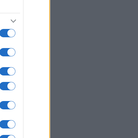
ρονος εμπλεκόμενος στις
οφονίες της «Greek Mafia»
ΙΕΘΝΗ
07/08/26 - 15:22
μπ: «Ίσως είμαι ο τελευταίος
ουμπλικανός πρόεδρος» – Τι
σε για Ιράν, Κίνα, Τεχνητή
μοσύνη και κρυπτονομίσματα
ΙΕΘΝΗ
07/08/26 - 15:15
ία: Ο Πούτιν πωλεί το 30,4% του
οδρομίου Σερεμέτιεβο για να
ασάνει» ο κρατικός
ϋπολογισμός
ΙΕΘΝΗ
07/08/26 - 15:10
ς κυρώσεις της ΕΕ σε ρωσικές
ντικές βιομηχανίες: Στο
χαστρο στελέχη πίσω από τους
αύλους Iskander και Sarmat