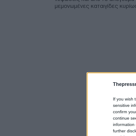
μεμονωμένες καταιγίδες κυρίω
Thepress
If you wish 
sensitive in
confirm you
continue se
information 
further disc