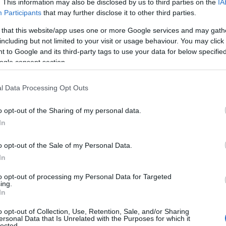
Χιλ
. This information may also be disclosed by us to third parties on the
IA
Ε
Participants
that may further disclose it to other third parties.
 that this website/app uses one or more Google services and may gath
Παρ
including but not limited to your visit or usage behaviour. You may click 
όλη
 to Google and its third-party tags to use your data for below specifi
πέν
ogle consent section.
Δ
l Data Processing Opt Outs
Atl
τα 
o opt-out of the Sharing of my personal data.
στο
In
Δ
ις μεσημβρινές ώρες θα αναπτυχθούν νεφώσεις
o opt-out of the Sale of my Personal Data.
θούν τοπικοί όμβροι και μεμονωμένες
Η «
In
εδονίας.
Κρε
εσημέρι – απόγευμα στα παράκτια από νότιες
Πού
to opt-out of processing my Personal Data for Targeted
ing.
ύχτα θα επικρατήσουν βόρειοι άνεμοι 4 με 5
Ε
In
ι τοπικά 38 βαθμούς Κελσίου. Στη δυτική
o opt-out of Collection, Use, Retention, Sale, and/or Sharing
Μπλ
ersonal Data that Is Unrelated with the Purposes for which it
θμούς χαμηλότερη.
στη
lected.