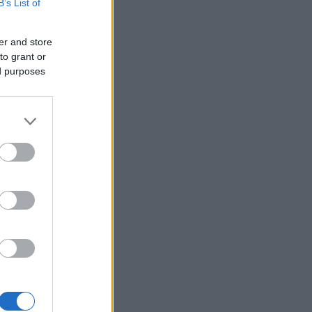
ιάδες εκτοπισμένοι
B’s List of
ΛΛΑΔΑ
07/08/26 - 16:11
er and store
αλίες: Πάνω από 1.500 έλεγχοι σε
to grant or
 τη χώρα – Τρεις συλλήψεις και
ed purposes
τε «λουκέτα» στη Χαλκιδική
ΙΕΘΝΗ
07/08/26 - 15:51
antic: Αδιέξοδο και οργή Τραμπ για
εξαντλημένα αποθέματα όπλων
ν πόλεμο με το Ιράν
ΙΕΘΝΗ
07/08/26 - 15:43
οργή της διαδοχής» πάνω από το
μλίνο: Το γηρασμένο σύστημα
τιν και ο κίνδυνος του χάους
ΛΛΑΔΑ
07/08/26 - 15:34
όκο της γερμανικής αστυνομίας
 ρωσόφωνη μαφία: Συνελήφθη