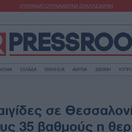
ΟΥΚΡΑΝΙΑ
ΤΟΥΡΚΙΑ
ΑΜΥΝΑ
ΕΚΚΛΗΣΙΑ
ΙΡΑΝ
ΝΟΜΙΑ
ΕΛΛΑΔΑ
ΕΚΚΛΗΣΙΑ
ΑΜΥΝΑ
ΔΙΕΘΝΗ
ΚΥΠΡ
ΟΥΡΚΙΑ
ΟΙΚΟΝΟΜΙΑ
ΜΥΝΑ
ΔΙΕΘΝΗ
FESTYLE
SPORTS
αιγίδες σε Θεσσαλονί
ΑΣΤΡΟΝΟΜΙΑ
ΥΓΕΙΑ
ΩΔΙΑ
ΑΡΘΡΟΓΡΑΦΙΑ
υς 35 βαθμούς η θε