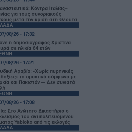
αναστευτικό: Κόντρα Ιταλίας–
ανίας για τους συνοριακούς
γχους μετά την κρίση στη Θέουτα
ΛΛΑΔΑ
07/08/26 - 17:32
ανε η δημοσιογράφος Χριστίνα
ουρά σε ηλικία 64 ετών
ΙΕΘΝΗ
07/08/26 - 17:21
υδική Αραβία: «Χωρίς πυρηνικές
οδοξίες» το αμυντικό σύμφωνο με
ρκία και Πακιστάν — Δεν συνιστά
ιλή
ΙΕΘΝΗ
07/08/26 - 17:08
ία: Στο Ανώτατο Δικαστήριο ο
κλεισμός του αντιπολιτευόμενου
ματος Yabloko από τις εκλογές
ΛΛΑΔΑ