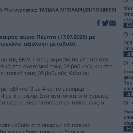
Μετ
ή Φωτογραφίας: TATIANA ΜΠΟΛΑΡΗ/EUROKINISSI
Ισπ
ελέ
Ε
 καιρός αύριο Πέμπτη (17.07.2025) με
Πέθ
ημειώνει αξιόλογη μεταβολή.
Πιτ
Δ
ού της ΕΜΥ, η θερμοκρασία θα φτάσει στα
οπικά στα ανατολικά τους 39 βαθμούς και στη
Σαο
αι τοπικά τους 35 βαθμούς Κελσίου.
φιλ
Του
 μεταβλητοί 3 με 4 και το μεσημέρι –
απε
Δ
 4 με 5 μποφόρ. Στα ανατολικά από βόρειες
εσημέρι δυτικοί νοτιοδυτικοί τοπικά έως 5
Ρωσ
απο
κόμ
αναπτυχθούν στα ηπειρωτικά τοπικές
Ε
θα σημειωθούν τοπικοί όμβροι και