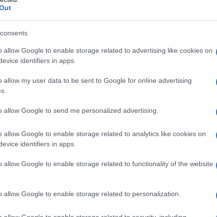
Out
31χ
δολ
ΥΤΙΚΗ ΣΤΕΡΕΑ, ΔΥΤΙΚΗ ΠΕΛΟΠΟΝΝΗΣΟΣ
Δ
σημβρινές – απογευματινές ώρες θα
consents
στα ηπειρωτικά και πιθανώς στα ορεινά της
o allow Google to enable storage related to advertising like cookies on
όμβροι.
Τρα
evice identifiers in apps.
το μεσημέρι – απόγευμα δυτικοί βορειοδυτικοί
Ρεπ
δήλω
o allow my user data to be sent to Google for online advertising
Νοη
 τοπικά 38 βαθμούς και στα νησιά του Ιονίου
s.
Δ
εσωτερικό της Ηπείρου 2 με 3 βαθμούς
to allow Google to send me personalized advertising.
Ρωσ
αερ
o allow Google to enable storage related to analytics like cookies on
Α, ΑΝΑΤΟΛΙΚΗ ΠΕΛΟΠΟΝΝΗΣΟΣ
«αν
evice identifiers in apps.
σημβρινές – απογευματινές ώρες θα
προ
 στα ορεινά.
Δ
o allow Google to enable storage related to functionality of the website
φόρ και το μεσημέρι – απόγευμα στα παράκτια
δια ένταση.
Νέε
 38 και τοπικά 39 βαθμούς Κελσίου.
o allow Google to enable storage related to personalization.
αμυ
στό
πυρ
o allow Google to enable storage related to security, including