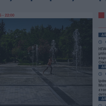
 - 22:00
Δ
ΗΠΑ
μπλ
χορ
Οίκ
Δ
Ιρά
Μοτ
ετο
αντ
Δ