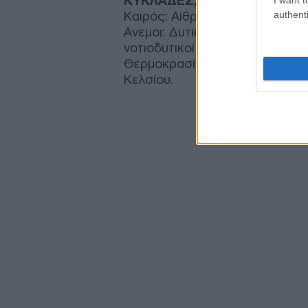
ΚΥΚΛΑΔΕΣ, ΚΡΗΤΗ
authenti
Καιρός: Αίθριος.
Ανεμοι: Δυτικοί βορειοδυτικοί 
νοτιοδυτικοί με την ίδια ένταση.
Θερμοκρασία: Από 23 έως 32 β
Κελσίου.