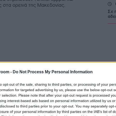
ς στα ορεινά της Μακεδονίας.
Σε 
αδε
λιμ
Ευζ
Ε
Τρα
και 
Συγ
Δ
room -
Do Not Process My Personal Information
Κλι
Υεμ
to opt-out of the sale, sharing to third parties, or processing of your per
Μαρ
formation for targeted advertising by us, please use the below opt-out s
Δ
r selection. Please note that after your opt-out request is processed y
eing interest-based ads based on personal information utilized by us or
disclosed to third parties prior to your opt-out. You may separately opt-
Ινδί
πλη
losure of your personal information by third parties on the IAB’s list of