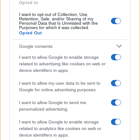
Opted In
ΖΩΔΙΑ
I want to opt-out of Collection, Use,
07/08/26 - 23:49
Retention, Sale, and/or Sharing of my
Personal Data that Is Unrelated with the
Ζώδια: Οι αστρολογικές προβλέψεις για το
Purposes for which it was collected.
Σαββατοκύριακο 8-9 Αυγούστου από την Αλεξάνδρα
Opted Out
Καρτά
ΕΛΛΑΔΑ
Google consents
07/08/26 - 23:32
I want to allow Google to enable storage
Πτήση-θρίλερ της Ryanair με σπασμένο παράθυρο:
related to advertising like cookies on web or
Προσφυγές σε ελληνικά και αμερικανικά δικαστήρια από
επιβάτες
device identifiers in apps.
ΔΙΕΘΝΗ
I want to allow my user data to be sent to
07/08/26 - 23:19
Google for online advertising purposes.
Φωτιά σε υπόγειο καταστήματος στον Άλιμο –
Απομακρύνθηκαν ένοικοι πολυκατοικίας
I want to allow Google to send me
ΔΙΕΘΝΗ
personalized advertising.
07/08/26 - 23:11
Κλιμακώνεται η κόντρα Ισπανίας–Ιταλίας για το
I want to allow Google to enable storage
μεταναστευτικό: Η Μαδρίτη απαντά με ελέγχους στα
related to analytics like cookies on web or
σύνορα
device identifiers in apps.
ΔΙΕΘΝΗ