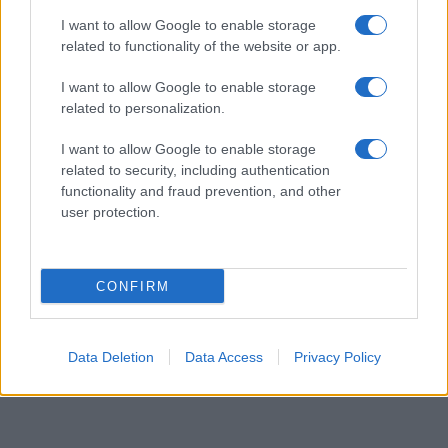
07/08/26 - 22:51
I want to allow Google to enable storage
Reuters: Πρόοδος στις συνομιλίες Ομάν–Ιράν για τα
related to functionality of the website or app.
Στενά του Ορμούζ, σύμφωνα με Αμερικανό αξιωματούχο
ΔΙΕΘΝΗ
I want to allow Google to enable storage
07/08/26 - 22:29
related to personalization.
Στη Σερβία για πρώτη φορά ο Ζελένσκι — Στο επίκεντρο
I want to allow Google to enable storage
της ατζέντας ΕΕ, ενέργεια και σχέσεις με τη Ρωσία
ΔΙΕΘΝΗ
related to security, including authentication
functionality and fraud prevention, and other
07/08/26 - 22:13
user protection.
Τι σηματοδοτεί η αμυντική συμφωνία Σ. Αραβίας,
Τουρκίας και Πακιστάν — Ένα «ισλαμικό ΝΑΤΟ» στα
σκαριά;
ΤΟΥΡΚΙΑ
CONFIRM
07/08/26 - 21:59
Νέα τουρκική πρόκληση στο Αιγαίο μετά το ελληνικό
χωροταξικό για τον Τουρισμό: «Καμία νομική συνέπεια»
Data Deletion
Data Access
Privacy Policy
ΔΙΕΘΝΗ
07/08/26 - 21:45
ΗΠΑ: Η Γερουσία ενέκρινε νέες κυρώσεις κατά της
Ρωσίας - Δασμοί έως 500% σε πετρέλαιο και αέριο