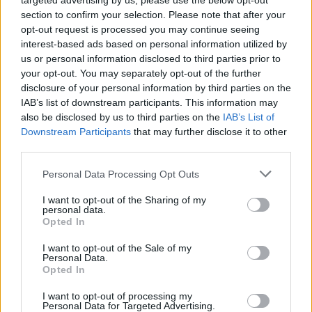
targeted advertising by us, please use the below opt-out
section to confirm your selection. Please note that after your
opt-out request is processed you may continue seeing
interest-based ads based on personal information utilized by
us or personal information disclosed to third parties prior to
your opt-out. You may separately opt-out of the further
disclosure of your personal information by third parties on the
IAB’s list of downstream participants. This information may
ΑΚΟΛΟΥΘΗΣΤΕ ΜΑΣ ΣΤΟ GOOGLE
also be disclosed by us to third parties on the
IAB’s List of
NEWS ΚΑΝΟΝΤΑΣ ΚΛΙΚ ΕΔΩ
Downstream Participants
that may further disclose it to other
third parties.
Please note that this website/app uses one or more Google
Personal Data Processing Opt Outs
TAGS
services and may gather and store information including but
not limited to your visit or usage behaviour. You may click to
I want to opt-out of the Sharing of my
personal data.
ΠΛΑΚΑ ΛΑΥΡΕΩΤΙΚΗΣ
ΠΥΡΚΑΓΙΑ
ΠΥΡΟΣΒΕΣΤΙΚΗ
grant or deny consent to Google and its third-party tags to
Opted In
ΕΝΑΕΡΙΑ ΜΕΣΑ
use your data for below specified purposes in below Google
consent section.
I want to opt-out of the Sale of my
Personal Data.
Opted In
Ροή Ειδήσεων
I want to opt-out of processing my
Personal Data for Targeted Advertising.