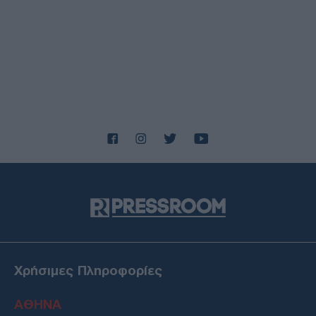
ΔΙΕΘΝΗ
07/08/26 - 21:19
ΗΠΑ: Νέα αποχαρακτηρισμένα αρχεία για UFO - Γιγαντιαία
τρίγωνα, μεταλλικές σφαίρες και ανεξήγητα φώτα
ΟΙΚΟΝΟΜΙΑ
07/08/26 - 21:10
Οικονομία: Στο 3,4% υποχώρησε ο πληθωρισμός τον
Ιούλιο – Μικρή άνοδος στα τρόφιμα
ΕΛΛΑΔΑ
07/08/26 - 20:42
Φρίκη στην Κρήτη: Τουρίστας φέρεται να ρώτησε πόσο
να πληρώσει για να ασελγήσει σε 10χρονο κορίτσι!
ΔΙΕΘΝΗ
07/08/26 - 20:29
Γερμανία: Χάκερ που συνδέονται με το Κρεμλίνο πίσω από
το fake βίντεο για την παραίτηση Μερτς
ΔΙΕΘΝΗ
Χρήσιμες Πληροφορίες
07/08/26 - 20:05
Ξεμένει από Patriot η ουκρανική αεράμυνα — «Εφιάλτης»
ΑΘΗΝΑ
για το Κίεβο οι ρωσικοί βαλλιστικοί πύραυλοι