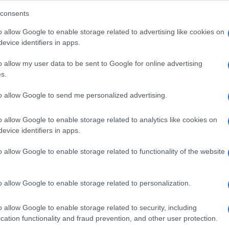
consents
Πέθ
o allow Google to enable storage related to advertising like cookies on
Πιτ
evice identifiers in apps.
Δ
o allow my user data to be sent to Google for online advertising
s.
Σαο
φιλ
to allow Google to send me personalized advertising.
Του
απε
Δ
o allow Google to enable storage related to analytics like cookies on
evice identifiers in apps.
Ρωσ
o allow Google to enable storage related to functionality of the website
απο
κόμ
Ε
o allow Google to enable storage related to personalization.
 έπεισαν ανακριτή και εισαγγελέα, οι οποίοι
Σε 
o allow Google to enable storage related to security, including
ς κράτηση έως την εκδίκαση της υπόθεσης.
αδε
cation functionality and fraud prevention, and other user protection.
λιμ