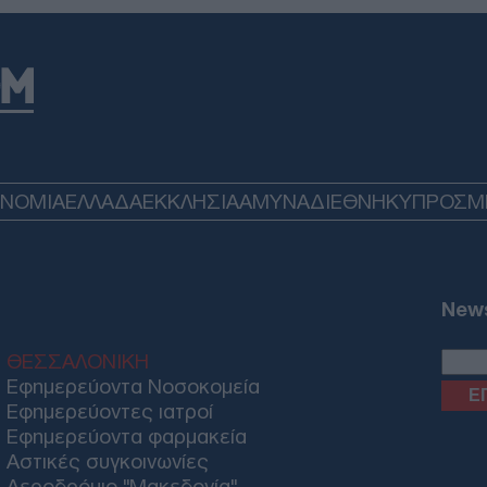
όλη
πέν
Δ
Atl
τα 
στο
Δ
ΟΝΟΜΙΑ
ΕΛΛΑΔΑ
ΕΚΚΛΗΣΙΑ
ΑΜΥΝΑ
ΔΙΕΘΝΗ
ΚΥΠΡΟΣ
M
Η «
Κρε
Πού
Ε
News
ΘΕΣΣΑΛΟΝΙΚΗ
Μπλ
Εφημερεύοντα Νοσοκομεία
στη
Εφημερεύοντες ιατροί
31χ
δολ
Εφημερεύοντα φαρμακεία
Δ
Αστικές συγκοινωνίες
Αεροδρόμιο "Μακεδονία"