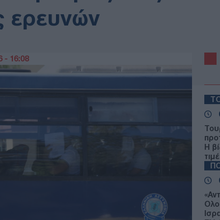
ς ερευνών
 - 16:08
ΤΟ
Τουρ
προ
Η β
τιμέ
ΠΟ
«Αντ
Ολο
Ισρ