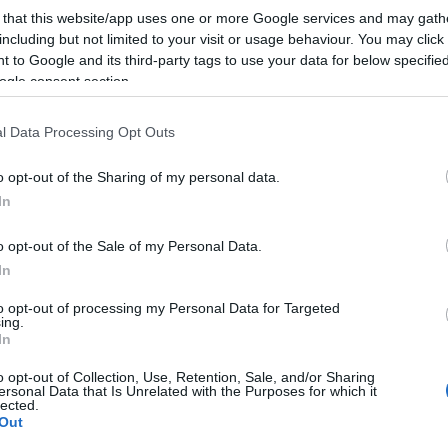
σκό
 that this website/app uses one or more Google services and may gath
άνο
including but not limited to your visit or usage behaviour. You may click 
νεκ
ιήρκεσε περισσότερες από δώδεκα ώρες,
Δ
 to Google and its third-party tags to use your data for below specifi
 και ολοκληρώνοντας λίγο πριν από τα
ogle consent section.
πρώην Σχολής Ευελπίδων. Κατά τη διάρκεια
ατηγορούμενοι αρνήθηκαν τις κατηγορίες που
ΗΠΑ
l Data Processing Opt Outs
τας ότι δεν έχουν καμία σχέση με το
μπλ
χορ
Οίκ
o opt-out of the Sharing of my personal data.
Δ
In
o opt-out of the Sale of my Personal Data.
Ιρά
In
Μοτ
ετο
to opt-out of processing my Personal Data for Targeted
αντ
ing.
Δ
In
o opt-out of Collection, Use, Retention, Sale, and/or Sharing
Μετ
ersonal Data that Is Unrelated with the Purposes for which it
lected.
Ισπ
Out
ελέ
Ε