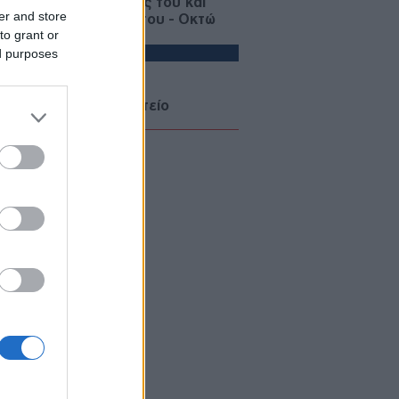
τωσε τους παππούδες του και
er and store
ιξε πυρ στο σχολείο του - Οκτώ
to grant or
ροί, 30 τραυματίες
ΙΕΘΝΗ
ed purposes
07/08/26 - 18:12
: Ομοσπονδιακό εφετείο
οκάρει την κατασκευή αίθουσας
ού 400 εκατ. δολαρίων στον Λευκό
ο
ΙΕΘΝΗ
07/08/26 - 17:53
ν: Μυστήριο γύρω από τον
ζτάμπα Χαμενεΐ — «Είναι
ιμοθάνατος» αναφέρει
ικαθεστωτικό μέσο
ΙΕΘΝΗ
07/08/26 - 17:44
αναστευτικό: Κόντρα Ιταλίας–
ανίας για τους συνοριακούς
γχους μετά την κρίση στη Θέουτα
ΛΛΑΔΑ