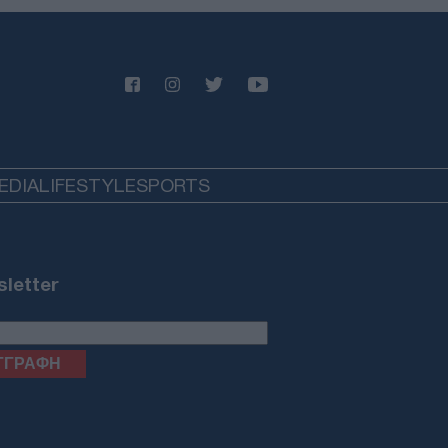
 τη χώρα – Τρεις συλλήψεις και
τε «λουκέτα» στη Χαλκιδική
ΙΕΘΝΗ
07/08/26 - 15:51
antic: Αδιέξοδο και οργή Τραμπ για
εξαντλημένα αποθέματα όπλων
ν πόλεμο με το Ιράν
ΙΕΘΝΗ
EDIA
LIFESTYLE
SPORTS
07/08/26 - 15:43
οργή της διαδοχής» πάνω από το
μλίνο: Το γηρασμένο σύστημα
τιν και ο κίνδυνος του χάους
ΛΛΑΔΑ
letter
07/08/26 - 15:34
όκο της γερμανικής αστυνομίας
 ρωσόφωνη μαφία: Συνελήφθη
ρονος εμπλεκόμενος στις
οφονίες της «Greek Mafia»
ΙΕΘΝΗ
07/08/26 - 15:22