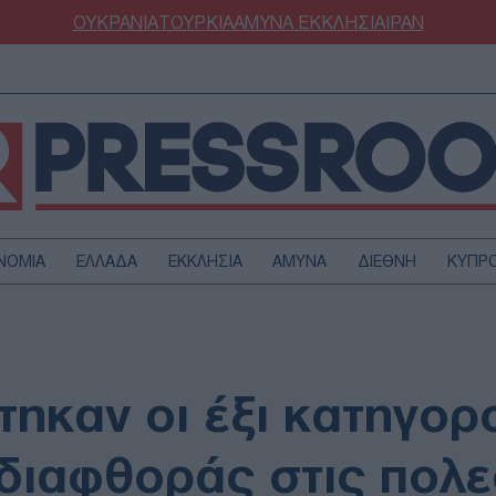
ΟΥΚΡΑΝΙΑ
ΤΟΥΡΚΙΑ
ΑΜΥΝΑ
ΕΚΚΛΗΣΙΑ
ΙΡΑΝ
ΝΟΜΙΑ
ΕΛΛΑΔΑ
ΕΚΚΛΗΣΙΑ
ΑΜΥΝΑ
ΔΙΕΘΝΗ
ΚΥΠΡ
ΟΥΡΚΙΑ
ΟΙΚΟΝΟΜΙΑ
ΜΥΝΑ
ΔΙΕΘΝΗ
FESTYLE
SPORTS
ηκαν οι έξι κατηγορο
ΑΣΤΡΟΝΟΜΙΑ
ΥΓΕΙΑ
ΩΔΙΑ
ΑΡΘΡΟΓΡΑΦΙΑ
διαφθοράς στις πολε