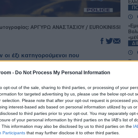
Ελλ
ΠΟ
«Εμ
ωτογραφίας: ΑΡΓΥΡΩ ΑΝΑΣΤΑΣΙΟΥ / EUROKINISSI
Βολ
«μέ
Δ
ν οι έξι κατηγορούμενοι που
Ξηρ
 υπόθεση του φερόμενου κυκλώματος
πτώ
σύμφωνα με τις διωκτικές αρχές, δρούσε
room -
Do Not Process My Personal Information
Ρήν
αι στην τοπική αυτοδιοίκηση.
Δ
to opt-out of the sale, sharing to third parties, or processing of your per
 Ελληνική Αστυνομία φέρονται να
formation for targeted advertising by us, please use the below opt-out s
Πυρ
αι πολυεπίπεδη εγκληματική δραστηριότητα,
r selection. Please note that after your opt-out request is processed y
Επι
ήτων και διακριτούς ρόλους μεταξύ των
eing interest-based ads based on personal information utilized by us or
ενα
disclosed to third parties prior to your opt-out. You may separately opt-
 έρευνες των αρχών συνεχίζονται, με
Δ
losure of your personal information by third parties on the IAB’s list of
μαχων πολεοδομικών φακέλων, προκειμένου να
. This information may also be disclosed by us to third parties on the
IA
 της υπόθεσης και να διερευνηθεί η πιθανή
Participants
that may further disclose it to other third parties.
Σοκ