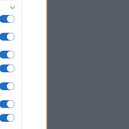
07/08/26 - 17:32
ανε η δημοσιογράφος Χριστίνα
ουρά σε ηλικία 64 ετών
ΙΕΘΝΗ
07/08/26 - 17:21
υδική Αραβία: «Χωρίς πυρηνικές
οδοξίες» το αμυντικό σύμφωνο με
ρκία και Πακιστάν — Δεν συνιστά
ιλή
ΙΕΘΝΗ
07/08/26 - 17:08
ία: Στο Ανώτατο Δικαστήριο ο
κλεισμός του αντιπολιτευόμενου
ματος Yabloko από τις εκλογές
ΛΛΑΔΑ
07/08/26 - 16:56
πλήρη εξέλιξη η έξοδος των
ιούχων: Αυξημένη κίνηση σε
άνια και ΚΤΕΛ – Ουρές και στους