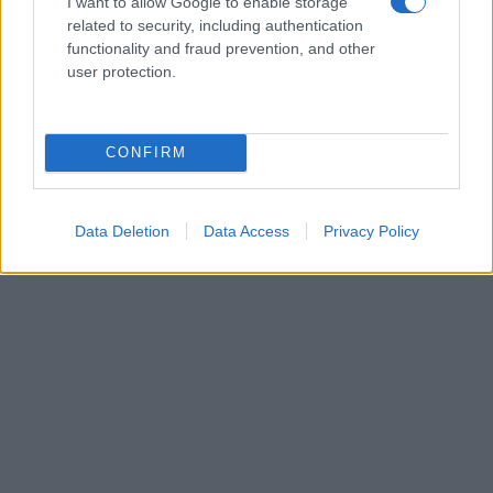
I want to allow Google to enable storage
06/08/26 - 23:20
related to security, including authentication
Οι «μαύρες χήρες» της Ρωσίας εν καιρώ πολέμου:
functionality and fraud prevention, and other
Παντρεύονται νεοσύλλεκτους για να εισπράξουν
user protection.
αποζημιώσεις θανάτου
ΔΙΕΘΝΗ
06/08/26 - 23:16
CONFIRM
Γερμανία: Νέο δημοσκοπικό ρεκόρ για το ακροδεξιό AfD
και βαριά φθορά για τον Μερτς
ΤΟΥΡΚΙΑ
Data Deletion
Data Access
Privacy Policy
06/08/26 - 22:47
Από τα πλαστά διαβατήρια στα δίκτυα διακίνησης: Ο
ρόλος της Τουρκίας στις σύγχρονες μεταναστευτικές
διαδρομές
ΕΛΛΑΔΑ
06/08/26 - 22:34
Marfin: Έφθασε στην Ελλάδα η 46χρονη κατηγορούμενη -
Ενώπιον της Εισαγγελίας την Παρασκευή
ΑΜΥΝΑ
06/08/26 - 22:26
DHC-515: Άρχισε στον Καναδά η κατασκευή του πρώτου