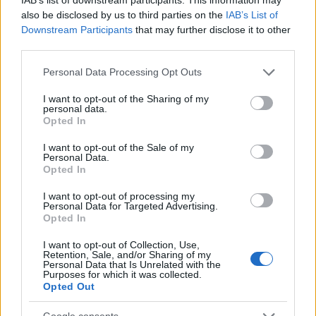
Υπενθυμίζεται ότι η τελεί υπό πώληση: δύο
also be disclosed by us to third parties on the
IAB’s List of
εταιρείες έχουν καταθέσει οικονομικές
Downstream Participants
that may further disclose it to other
προσφορές για την αγορά του 85,49% των
third parties.
μετοχών της, που ανήκει στο ελληνικό δημόσιο,
Please note that this website/app uses one or more Google
Personal Data Processing Opt Outs
στο πλαίσιο διαγωνισμού, που πραγματοποιήθηκε
services and may gather and store information including but
πρόσφατα με τιμή εκκίνησης τα 10 εκατ. ευρώ.
not limited to your visit or usage behaviour. You may click to
I want to opt-out of the Sharing of my
Πρόκειται για τη γερμανική "Krauss - Maffei
personal data.
grant or deny consent to Google and its third-party tags to
Wegmann" και τη νοτιοαφρικανική
Opted In
use your data for below specified purposes in below Google
"Paramount".
consent section.
I want to opt-out of the Sale of my
Personal Data.
Οι φάκελοι με τα δικαιολογητικά και οι
Opted In
οικονομικές προσφορές των δύο υποψηφίων
I want to opt-out of processing my
αναμένεται να ανοίξουν άμεσα -πιθανώς το
Personal Data for Targeted Advertising.
αργότερο έως τη Δευτέρα- και η διαδικασία της
Opted In
πώλησης εκτιμάται ότι θα ολοκληρωθεί εντός του
2017.
I want to opt-out of Collection, Use,
Retention, Sale, and/or Sharing of my
Personal Data that Is Unrelated with the
Purposes for which it was collected.
Opted Out
TAGS