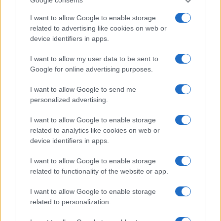
Google consents
ΘΕΣΣΑΛΟΝΙΚΗ
ΚΑΤΑΛΗΨΗ
ΕΡΓΟΣΤΑΣΙΟ
ΕΛΒΟ
ΣΙΝΔΟΣ
ΕΡΓΑΖΟΜΕΝΟΙ
I want to allow Google to enable storage
related to advertising like cookies on web or
device identifiers in apps.
Ροή Ειδήσεων
I want to allow my user data to be sent to
Google for online advertising purposes.
ΖΩΔΙΑ
I want to allow Google to send me
personalized advertising.
06/08/26 - 23:52
Ζώδια: Οι αστρολογικές προβλέψεις για την Παρασκευή
I want to allow Google to enable storage
7/8 από την Αλεξάνδρα Καρτά
related to analytics like cookies on web or
SPORTS
device identifiers in apps.
06/08/26 - 23:52
ΠΑΟΚ - Άντερλεχτ 0-1: Σοκαρίστηκε αλλά μπορεί!!
I want to allow Google to enable storage
ΕΛΛΑΔΑ
related to functionality of the website or app.
06/08/26 - 23:46
I want to allow Google to enable storage
Χανιά: ΕΔΕ για την 75χρονη που έφυγε από το Αστυνομικό
related to personalization.
Τμήμα και βρέθηκε νεκρή
ΔΙΕΘΝΗ