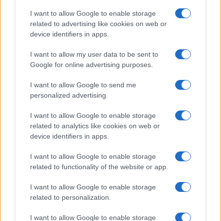
NOVARTIS
ΥΠΟΘΕΣΗ NOVARTIS
ΔΙΚΗ NOVARTIS
I want to allow Google to enable storage
related to advertising like cookies on web or
device identifiers in apps.
Ροή Ειδήσεων
I want to allow my user data to be sent to
Google for online advertising purposes.
ΤΟΥΡΚΙΑ
I want to allow Google to send me
07/08/26 - 19:50
personalized advertising.
Τουρκικός Τύπος: Γιατί οι Τούρκοι προτιμούν μαζικά τα
I want to allow Google to enable storage
ελληνικά νησιά — Η βίζα εξπρές και οι χαμηλότερες τιμές
ΠΟΛΙΤΙΚΗ
related to analytics like cookies on web or
device identifiers in apps.
07/08/26 - 19:43
«Αντίο και εις το επανιδείν»: Ολοκληρώθηκε η θητεία του
I want to allow Google to enable storage
Ισραηλινού πρέσβη Νόαμ Κατζ στην Ελλάδα
related to functionality of the website or app.
ΠΟΛΙΤΙΚΗ
07/08/26 - 19:29
I want to allow Google to enable storage
«Εμφύλιος» στο κόμμα Καρυστιανού - Βολές Αυγερινού
related to personalization.
κατά Γκρατσία για «μέθοδο δολοφονίας χαρακτήρων»
ΔΙΕΘΝΗ
I want to allow Google to enable storage