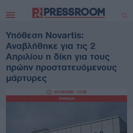
Κεντρική
πλοήγηση
ΠΟΛΙΤΙΚΗ
ΤΟΥΡΚΙΑ
Υπόθεση Novartis:
ΟΙΚΟΝΟΜΙΑ
ΕΛΛΑΔΑ
Αναβλήθηκε για τις 2
ΕΚΚΛΗΣΙΑ
ΑΜΥΝΑ
Απριλίου η δίκη για τους
ΔΙΕΘΝΗ
ΚΥΠΡΟΣ
πρώην προστατευόμενους
MEDIA
LIFESTYLE
μάρτυρες
SPORTS
ΑΥΤΟΔΙΟΙΚΗΣΗ
AUTO - MOTO
ΓΑΣΤΡΟΝΟΜΙΑ
07/03/2025 - 17:25
ΥΓΕΙΑ
ΤΕΧΝΟΛΟΓΙΑ
ΕΛΛΑΔΑ
ΠΑΡΑΞΕΝΑ
ΖΩΔΙΑ
ΑΡΘΡΟΓΡΑΦΙΑ