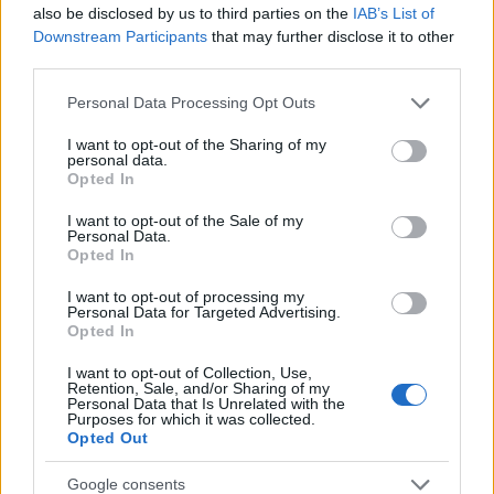
Δεστεμπασίδης.
also be disclosed by us to third parties on the
IAB’s List of
Downstream Participants
that may further disclose it to other
third parties.
Οι δύο πρώην προστατευόμενοι μάρτυρες
κάθονται στο εδώλιο κατηγορούμενοι για ψευδή
Please note that this website/app uses one or more Google
Personal Data Processing Opt Outs
κατάθεση και ψευδή καταμήνυση, μετά την άρση
services and may gather and store information including but
του καθεστώτος προστασίας και την
not limited to your visit or usage behaviour. You may click to
I want to opt-out of the Sharing of my
ενεργοποίηση των μηνύσεων που υπέβαλαν σε
personal data.
grant or deny consent to Google and its third-party tags to
βάρος τους πολιτικοί, επειδή τους ενέπλεξαν
Opted In
use your data for below specified purposes in below Google
στην υπόθεση χρηματισμού της
consent section.
I want to opt-out of the Sale of my
φαρμακοβιομηχανίας Novartis.
Personal Data.
Opted In
Πηγή:
skai.gr
I want to opt-out of processing my
Personal Data for Targeted Advertising.
Opted In
ΑΚΟΛΟΥΘΗΣΤΕ ΜΑΣ ΣΤΟ GOOGLE
I want to opt-out of Collection, Use,
NEWS ΚΑΝΟΝΤΑΣ ΚΛΙΚ ΕΔΩ
Retention, Sale, and/or Sharing of my
Personal Data that Is Unrelated with the
Purposes for which it was collected.
Opted Out
TAGS
Google consents