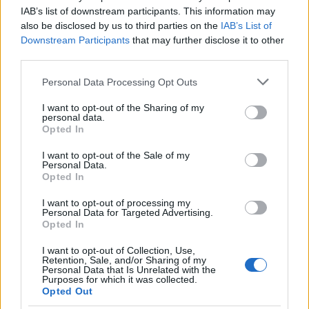
Κωνσταντίνος αναδείχτηκε ο δεύτερης μαχητής
IAB’s list of downstream participants. This information may
του τελικού,
ο Νίκος τα... παράτησε, γιατί
, όπως
also be disclosed by us to third parties on the
IAB’s List of
αποκάλυψε ο ίδιος αργότερα,
έχασε το κίνητρό
Downstream Participants
that may further disclose it to other
του και αισθάνεται ολοκληρωμένος με τη μέχρι
third parties.
τώρα προσπάθειά του
, δίνοντας κι εκείνος τον
καλύτερό του εαυτό.
Please note that this website/app uses one or more Google
Personal Data Processing Opt Outs
services and may gather and store information including but
Έτσι, η
«χρυσή» τριάδα του
τελικού του
not limited to your visit or usage behaviour. You may click to
I want to opt-out of the Sharing of my
personal data.
Nomads
είναι ο
Γιώργος Μαυρίδης, ο
grant or deny consent to Google and its third-party tags to
Opted In
Κωνσταντίνος Οροκλός και η Αποστολία Ζώη
.
use your data for below specified purposes in below Google
consent section.
I want to opt-out of the Sale of my
Personal Data.
ΔΙΑΒΑΣΤΕ ΠΕΡΙΣΣΟΤΕΡΕΣ ΕΙΔΗΣΕΙΣ ΓΙΑ ΤΟ
Opted In
NOMADS ΕΔΩ
I want to opt-out of processing my
Personal Data for Targeted Advertising.
Opted In
TAGS
I want to opt-out of Collection, Use,
Retention, Sale, and/or Sharing of my
NOMADS
NOMADS ANT1
NOMADS ΕΙΔΗΣΕΙΣ
Personal Data that Is Unrelated with the
ΝΟΜΑΔΕΣ
ΝΟΜΑΔΕΣ ΑΝΤ1
ΝΟΜΑΔΕΣ ΕΙΔΗΣΕΙΣ
Purposes for which it was collected.
ΝΟΜΑΔΕΣ ΗΜΙΤΕΛΙΚΟΣ
ΗΜΙΤΕΛΙΚΟΣ
Opted Out
ΗΜΙΤΕΛΙΚΟΣ ΝΟΜΑΔΕΣ
NOMADS ΗΜΙΤΕΛΙΚΟΣ