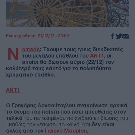
Ενημερώθηκε: 21/12/17 - 23:09
N
omads
: Έχουμε τους τρεις διεκδικητές
του μεγάλου επάθλου του
ΑΝΤ1
, οι
οποίοι θα δώσουν αύριο (22/12) τον
καλύτερό τους εαυτό για το πολυπόθητο
χρηματικό έπαθλο.
ΑΝΤ1
Ο Γρηγόρης Αρναούτογλου ανακοίνωσε αρχικά
το όνομα του παίκτη που πάει απευθείας στον
τελικό
του πετυχημένου παιχνιδιού επιβίωσης του
, καθώς τον «έσωσε» το κοινό. Και
δεν είναι
άλλος από τον
Γιώργο Μαυρίδη.