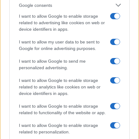
ΗΜΙΤΕΛΙΚΟΣ NOMADS
ΓΙΩΡΓΟΣ ΜΑΥΡΙΔΗΣ
Google consents
ΑΠΟΣΤΟΛΙΑ ΖΩΗ
ΚΩΝΣΤΑΝΤΙΝΟΣ ΟΡΟΚΛΟΣ
ΤΕΛΙΚΟΣ ΝΟΜΑΔΕΣ
ΝΟΜΑΔΕΣ ΤΕΛΙΚΟΣ
I want to allow Google to enable storage
NOMADS ΤΕΛΙΚΟΣ
ΤΕΛΙΚΟΣ NOMADS
related to advertising like cookies on web or
device identifiers in apps.
I want to allow my user data to be sent to
Ροή Ειδήσεων
Google for online advertising purposes.
I want to allow Google to send me
ΔΙΕΘΝΗ
personalized advertising.
06/08/26 - 11:43
I want to allow Google to enable storage
Το μεγάλο ρίσκο του Ριάντ: Πώς οι στρατιωτικές
related to analytics like cookies on web or
επιχειρήσεις σε Ιράκ και Υεμένη απειλούν το «Όραμα
device identifiers in apps.
2030» της Σαουδικής Αραβίας
ΕΛΛΑΔΑ
I want to allow Google to enable storage
06/08/26 - 11:36
related to functionality of the website or app.
Λιμνοθάλασσα Καλοχωρίου: Απέραντο απέραντο ξερό
τοπίο δίπλα στη Θεσσαλονίκη — Καταγγελίες για τη
I want to allow Google to enable storage
διαχείριση του νερού
related to personalization.
ΠΟΛΙΤΙΚΗ