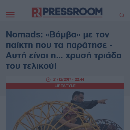
Κεντρική
πλοήγηση
ΠΟΛΙΤΙΚΗ
ΤΟΥΡΚΙΑ
Nomads: «Βόμβα» με τον
ΟΙΚΟΝΟΜΙΑ
ΕΛΛΑΔΑ
παίκτη που τα παράτησε -
ΕΚΚΛΗΣΙΑ
ΑΜΥΝΑ
Αυτή είναι η... χρυσή τριάδα
ΔΙΕΘΝΗ
ΚΥΠΡΟΣ
του τελικού!
MEDIA
LIFESTYLE
SPORTS
ΑΥΤΟΔΙΟΙΚΗΣΗ
21/12/2017 - 22:44
AUTO - MOTO
ΓΑΣΤΡΟΝΟΜΙΑ
LIFESTYLE
ΥΓΕΙΑ
ΤΕΧΝΟΛΟΓΙΑ
ΠΑΡΑΞΕΝΑ
ΖΩΔΙΑ
ΑΡΘΡΟΓΡΑΦΙΑ