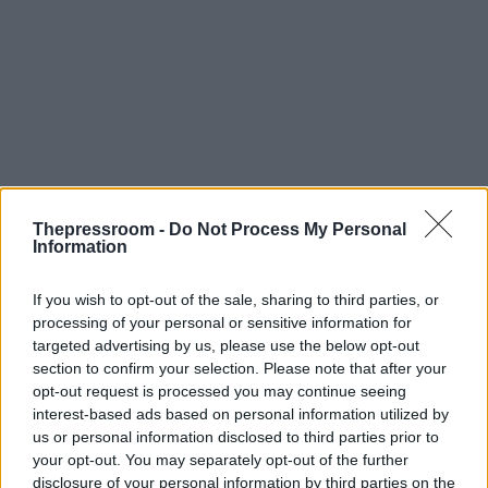
Thepressroom -
Do Not Process My Personal
Information
If you wish to opt-out of the sale, sharing to third parties, or
processing of your personal or sensitive information for
targeted advertising by us, please use the below opt-out
section to confirm your selection. Please note that after your
Κατά τη διάρκεια του αγωνίσματος, λοιπόν,
opt-out request is processed you may continue seeing
έδειξε ο
Κωνσταντινός Οροκλός
πως το «έχει»
interest-based ads based on personal information utilized by
το αγώνισμα
, ενώ και η Αποστολία Ζώη έδωσε...
us or personal information disclosed to third parties prior to
μάχη μέχρι τελικής πτώσης. Εκεί, λοιπόν,
προς το
your opt-out. You may separately opt-out of the further
τέλος του αγωνίσματος
και, αφού ο
disclosure of your personal information by third parties on the