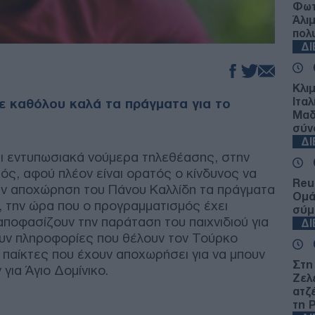
Φωτ
Άλι
πολ
Δ
Κλι
Ιταλ
νε καθόλου καλά τα πράγματα για το
Μαδ
σύν
Δ
ι εντυπωσιακά νούμερα τηλεθέασης, στην
ός, αφού πλέον είναι ορατός ο κίνδυνος να
Reu
την αποχώρηση του Πάνου Καλλίδη τα πράγματα
Ομά
, την ώρα που ο προγραμματισμός έχει
σύμ
αποφασίζουν την παράταση του παιχνιδιού για
Δ
ουν πληροφορίες που θέλουν τον Τούρκο
 παίκτες που έχουν αποχωρήσει για να μπουν
Στη
για Άγιο Δομίνικο.
Ζελ
ατζ
τη 