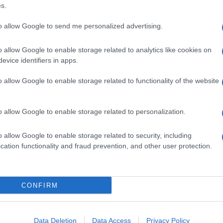
s.
απόφαση κοινή συναινέσει να αποχωρήσει από
αερ
 μεγαλύτερο πλήγμα που θα υποστεί ο Ατζούν,
οι ρ
to allow Google to send me personalized advertising.
ΤΟ
ιογνωμία της κόκκινης ομάδας, που η αλήθεια
 έχει αρχίσει να παίρνει θέση σε
o allow Google to enable storage related to analytics like cookies on
αρακτηριστικό παράδειγμα τη στάση του
Τουρ
evice identifiers in apps.
τή την στιγμή που γράφονται αυτές οι
προ
αφέρουν ο Γιώργος Κοψιδάς νοσηλεύεται
Η β
o allow Google to enable storage related to functionality of the website
τιμέ
ν γνωρίζει το μέλλον του στο παιχνίδι. Το μόνο
ΠΟ
ραγωγός πρέπει να τρέξει τις εξελίξεις πριν
o allow Google to enable storage related to personalization.
«Αντ
Ολο
o allow Google to enable storage related to security, including
Ισρ
cation functionality and fraud prevention, and other user protection.
Ελλ
ΠΟ
CONFIRM
«Εμ
Βολ
«μέ
Δ
Data Deletion
Data Access
Privacy Policy