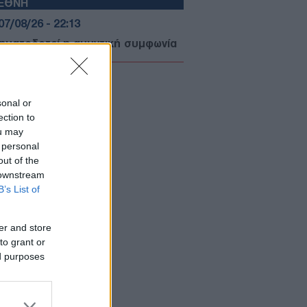
ΙΕΘΝΗ
07/08/26 - 22:13
σηματοδοτεί η αμυντική συμφωνία
Αραβίας, Τουρκίας και Πακιστάν —
 «ισλαμικό ΝΑΤΟ» στα σκαριά;
ΥΡΚΙΑ
sonal or
07/08/26 - 21:59
ection to
 τουρκική πρόκληση στο Αιγαίο
ou may
ά το ελληνικό χωροταξικό για τον
 personal
ρισμό: «Καμία νομική συνέπεια»
out of the
ΙΕΘΝΗ
 downstream
07/08/26 - 21:45
B’s List of
: Η Γερουσία ενέκρινε νέες
ώσεις κατά της Ρωσίας - Δασμοί
er and store
 500% σε πετρέλαιο και αέριο
ΙΕΘΝΗ
to grant or
ed purposes
07/08/26 - 21:19
: Νέα αποχαρακτηρισμένα αρχεία
UFO - Γιγαντιαία τρίγωνα,