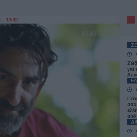
 - 12:42
Ζ
Ζώδ
για
Αυγ
Ε
Πτή
σπα
ελλ
από
Δ