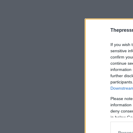
Thepress
If you wish 
sensitive in
confirm you
continue se
information 
further disc
participants
Downstream 
Please note
information 
deny consent
in below Go
Persona