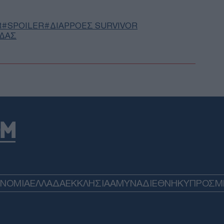
χορ
Οίκ
Δ
R
SPOILER
ΔΙΑΡΡΟΕΣ SURVIVOR
ΙΔΑΣ
Ιρά
Μοτ
ετο
αντ
Δ
Μετ
Ισπ
ελέ
Ε
Πέθ
ΟΝΟΜΙΑ
ΕΛΛΑΔΑ
ΕΚΚΛΗΣΙΑ
ΑΜΥΝΑ
ΔΙΕΘΝΗ
ΚΥΠΡΟΣ
M
Πιτ
Δ