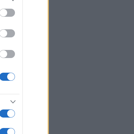
αλλικές σφαίρες και ανεξήγητα
α
ΙΚΟΝΟΜΙΑ
07/08/26 - 21:10
ονομία: Στο 3,4% υποχώρησε ο
θωρισμός τον Ιούλιο – Μικρή
δος στα τρόφιμα
ΛΛΑΔΑ
07/08/26 - 20:42
κη στην Κρήτη: Τουρίστας
εται να ρώτησε πόσο να πληρώσει
 να ασελγήσει σε 10χρονο κορίτσι!
ΙΕΘΝΗ
07/08/26 - 20:29
μανία: Χάκερ που συνδέονται με
Κρεμλίνο πίσω από το fake βίντεο
 την παραίτηση Μερτς
ΙΕΘΝΗ
07/08/26 - 20:05
ένει από Patriot η ουκρανική