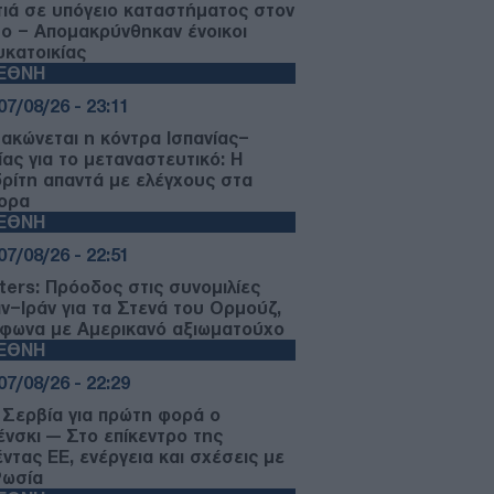
ιά σε υπόγειο καταστήματος στον
μο – Απομακρύνθηκαν ένοικοι
υκατοικίας
ΙΕΘΝΗ
07/08/26 - 23:11
μακώνεται η κόντρα Ισπανίας–
ίας για το μεταναστευτικό: Η
ρίτη απαντά με ελέγχους στα
ορα
ΙΕΘΝΗ
07/08/26 - 22:51
ters: Πρόοδος στις συνομιλίες
ν–Ιράν για τα Στενά του Ορμούζ,
φωνα με Αμερικανό αξιωματούχο
ΙΕΘΝΗ
07/08/26 - 22:29
 Σερβία για πρώτη φορά ο
ένσκι — Στο επίκεντρο της
έντας ΕΕ, ενέργεια και σχέσεις με
Ρωσία