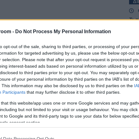
Δ
Τι 
Σ. 
room -
Do Not Process My Personal Information
Ένα
ΤΟ
to opt-out of the sale, sharing to third parties, or processing of your per
formation for targeted advertising by us, please use the below opt-out s
Νέα
r selection. Please note that after your opt-out request is processed y
μετ
eing interest-based ads based on personal information utilized by us or
Του
disclosed to third parties prior to your opt-out. You may separately opt-
Δ
losure of your personal information by third parties on the IAB’s list of
. This information may also be disclosed by us to third parties on the
IA
ΗΠΑ
Participants
that may further disclose it to other third parties.
κυρ
 that this website/app uses one or more Google services and may gath
έως
Δ
including but not limited to your visit or usage behaviour. You may click 
 to Google and its third-party tags to use your data for below specifi
ogle consent section.
ΗΠΑ
για 
l Data Processing Opt Outs