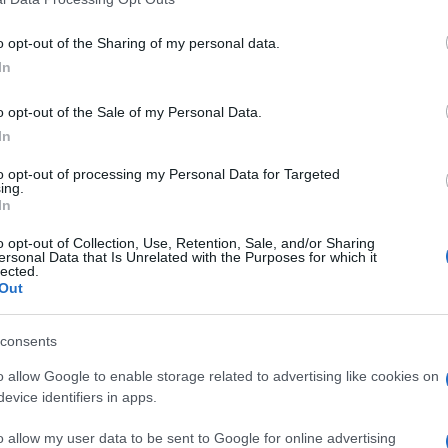
μετ
φώτ
Ο
o opt-out of the Sharing of my personal data.
In
Οικ
o opt-out of the Sale of my Personal Data.
πλη
In
άνο
Ε
to opt-out of processing my Personal Data for Targeted
ing.
In
Φρί
αικτών γίνεται όλο και πιο πιθανό, αφού μας
φέρ
o opt-out of Collection, Use, Retention, Sale, and/or Sharing
τέρω οικειοθελείς αποχωρήσεις. Πιο
για
ersonal Data that Is Unrelated with the Purposes for which it
r
)
αναφέρουν ότι ο βρίσκεται σε οριακό
lected.
Δ
Out
νό επεισόδιο ο ηθοποιός νοσηλεύτηκε στην
αν οροί, ενώ η πίεσή του πέφτει σε
Γερ
ολες συνθήκες του
Survivor 2021
σε
consents
το 
ίκτη να τρέφεται ως βίγκαν έχει ρίξει τις
για
o allow Google to enable storage related to advertising like cookies on
ην μπορεί να σταθεί όρθιος.
Δ
evice identifiers in apps.
ταση συνεχιστεί, τόσο ο ίδιος ο παίκτης, όσο
o allow my user data to be sent to Google for online advertising
Ξεμ