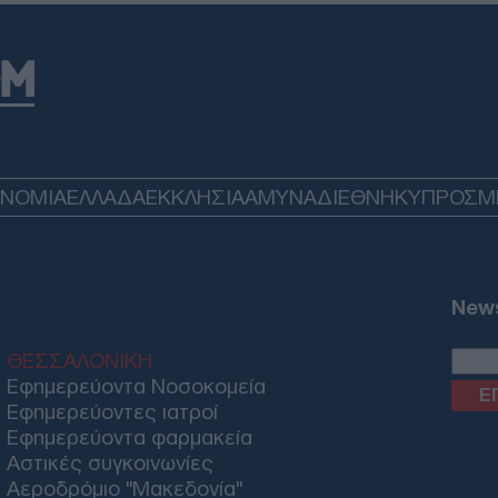
Ξηρ
πτώ
Ρήν
Δ
Πυρ
ΟΝΟΜΙΑ
ΕΛΛΑΔΑ
ΕΚΚΛΗΣΙΑ
ΑΜΥΝΑ
ΔΙΕΘΝΗ
ΚΥΠΡΟΣ
M
Επι
ενα
Δ
News
Σοκ
σκό
ΘΕΣΣΑΛΟΝΙΚΗ
άνο
νεκ
Εφημερεύοντα Νοσοκομεία
Δ
Εφημερεύοντες ιατροί
Εφημερεύοντα φαρμακεία
Αστικές συγκοινωνίες
ΗΠΑ
Αεροδρόμιο "Μακεδονία"
μπλ