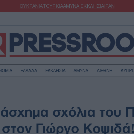
ΟΥΚΡΑΝΙΑ
ΤΟΥΡΚΙΑ
ΑΜΥΝΑ
ΕΚΚΛΗΣΙΑ
ΙΡΑΝ
ΝΟΜΙΑ
ΕΛΛΑΔΑ
ΕΚΚΛΗΣΙΑ
ΑΜΥΝΑ
ΔΙΕΘΝΗ
ΚΥΠΡ
ΟΥΡΚΙΑ
ΟΙΚΟΝΟΜΙΑ
ΜΥΝΑ
ΔΙΕΘΝΗ
FESTYLE
SPORTS
α άσχημα σχόλια του 
ΑΣΤΡΟΝΟΜΙΑ
ΥΓΕΙΑ
ΩΔΙΑ
ΑΡΘΡΟΓΡΑΦΙΑ
στον Γιώργο Κοψιδά