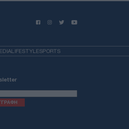
07/08/26 - 19:04
ασία στην Ευρώπη: Ιστορική
ση της στάθμης σε Δούναβη -
ο και ενεργειακός συναγερμός
ΙΕΘΝΗ
07/08/26 - 18:46
καγιά στο Στεφάνι Κορινθίας:
EDIA
LIFESTYLE
SPORTS
χειρούν 82 πυροσβέστες και 11
έρια μέσα
ΙΕΘΝΗ
07/08/26 - 18:29
letter
 στην Ταϊλάνδη: 14χρονος
τωσε τους παππούδες του και
ιξε πυρ στο σχολείο του - Οκτώ
ροί, 30 τραυματίες
ΙΕΘΝΗ
07/08/26 - 18:12
: Ομοσπονδιακό εφετείο
οκάρει την κατασκευή αίθουσας