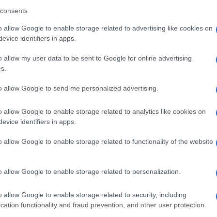
μετ
φώτ
consents
Ο
o allow Google to enable storage related to advertising like cookies on
evice identifiers in apps.
Οικ
πλη
o allow my user data to be sent to Google for online advertising
άνο
s.
Ε
to allow Google to send me personalized advertising.
Φρί
o allow Google to enable storage related to analytics like cookies on
φέρ
evice identifiers in apps.
για
Δ
o allow Google to enable storage related to functionality of the website
Γερ
το 
o allow Google to enable storage related to personalization.
για
Δ
o allow Google to enable storage related to security, including
cation functionality and fraud prevention, and other user protection.
Ξεμ