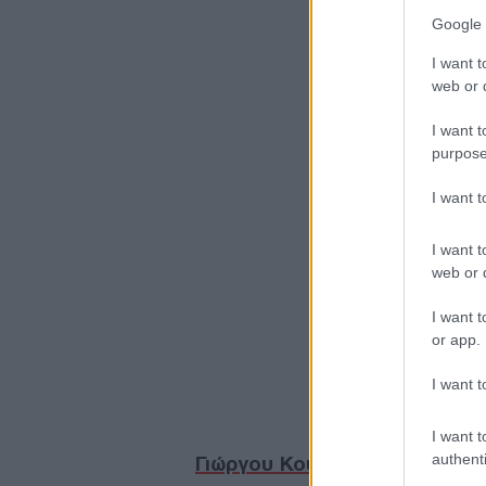
Google 
I want t
web or d
I want t
purpose
I want 
I want t
web or d
I want t
or app.
I want t
I want t
authenti
Γιώργου Κοψιδά