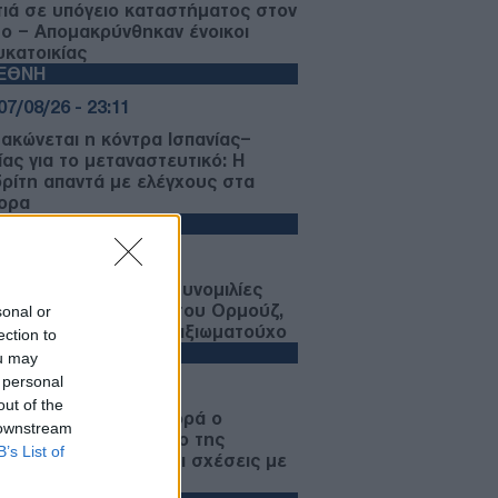
ιά σε υπόγειο καταστήματος στον
μο – Απομακρύνθηκαν ένοικοι
υκατοικίας
ΙΕΘΝΗ
07/08/26 - 23:11
μακώνεται η κόντρα Ισπανίας–
ίας για το μεταναστευτικό: Η
ρίτη απαντά με ελέγχους στα
ορα
ΙΕΘΝΗ
07/08/26 - 22:51
ters: Πρόοδος στις συνομιλίες
ν–Ιράν για τα Στενά του Ορμούζ,
sonal or
φωνα με Αμερικανό αξιωματούχο
ection to
ΙΕΘΝΗ
ou may
 personal
07/08/26 - 22:29
out of the
 Σερβία για πρώτη φορά ο
 downstream
ένσκι — Στο επίκεντρο της
B’s List of
έντας ΕΕ, ενέργεια και σχέσεις με
Ρωσία