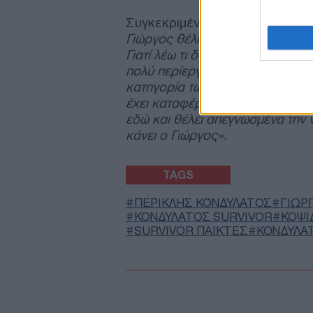
Συγκεκριμένα ο
Περικλής Κον
Γιώργος θέλησε να δώσει τις πρ
Γιατί λέω τι δουλειά έχει αυτός
πολύ περίεργο. Είναι πεινασμένος
κατηγορία των ανθρώπων που θέλ
έχει καταφέρει στην κανονική το
εδώ και θέλει απεγνωσμένα την 
κάνει ο Γιώργος».
TAGS
ΠΕΡΙΚΛΗΣ ΚΟΝΔΥΛΑΤΟΣ
ΓΙΩΡ
ΚΟΝΔΥΛΑΤΟΣ SURVIVOR
ΚΟΨΙ
SURVIVOR ΠΑΙΚΤΕΣ
ΚΟΝΔΥΛΑ