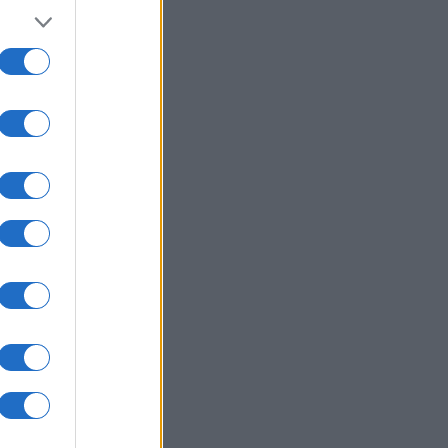
αλλικές σφαίρες και ανεξήγητα
α
ΙΚΟΝΟΜΙΑ
07/08/26 - 21:10
ονομία: Στο 3,4% υποχώρησε ο
θωρισμός τον Ιούλιο – Μικρή
δος στα τρόφιμα
ΛΛΑΔΑ
07/08/26 - 20:42
κη στην Κρήτη: Τουρίστας
εται να ρώτησε πόσο να πληρώσει
 να ασελγήσει σε 10χρονο κορίτσι!
ΙΕΘΝΗ
07/08/26 - 20:29
μανία: Χάκερ που συνδέονται με
Κρεμλίνο πίσω από το fake βίντεο
 την παραίτηση Μερτς
ΙΕΘΝΗ
07/08/26 - 20:05
ένει από Patriot η ουκρανική