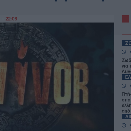
 - 22:08
Ζ
Ζώδ
για
Αυγ
Ε
Πτή
σπα
ελλ
από
Δ