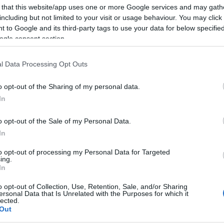
Δ
 that this website/app uses one or more Google services and may gath
ΣΤΟ GOOGLE NEWS ΚΑΝΟΝΤΑΣ
including but not limited to your visit or usage behaviour. You may click 
 to Google and its third-party tags to use your data for below specifi
Τι 
ogle consent section.
Σ. 
Ένα
ΤΟ
l Data Processing Opt Outs
υλάτο
και τον , οι οποίοι βρίσκονται στην
o opt-out of the Sharing of my personal data.
Νέα
ν ιδιαίτερα ο ένας τον άλλον.
In
μετ
Του
Δ
o opt-out of the Sale of my Personal Data.
In
ΗΠΑ
to opt-out of processing my Personal Data for Targeted
κυρ
ing.
έως
In
Δ
o opt-out of Collection, Use, Retention, Sale, and/or Sharing
ersonal Data that Is Unrelated with the Purposes for which it
lected.
ΗΠΑ
Out
για 