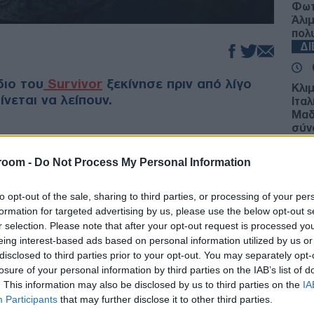
Φωτ
Άλι
πολ
Δ
διο του
Survivor
ξεκίνησε πριν από λίγο
Κλι
ίνεται να λείπουν.
Ιταλ
Μαδ
σύν
Δ
room -
Do Not Process My Personal Information
Reu
Ομά
to opt-out of the sale, sharing to third parties, or processing of your per
σύμ
ι πλέον δεν υπάρχουν «» και «», αλλά κόκκινοι
formation for targeted advertising by us, please use the below opt-out s
Δ
r selection. Please note that after your opt-out request is processed y
eing interest-based ads based on personal information utilized by us or
disclosed to third parties prior to your opt-out. You may separately opt-
αίκτες έχουν εγκλιματιστεί στις νέες
Στη
losure of your personal information by third parties on the IAB’s list of
Ζελ
 κάποιοι που ψάχνουν αφορμές για να
. This information may also be disclosed by us to third parties on the
IA
ατζ
Participants
that may further disclose it to other third parties.
τη 