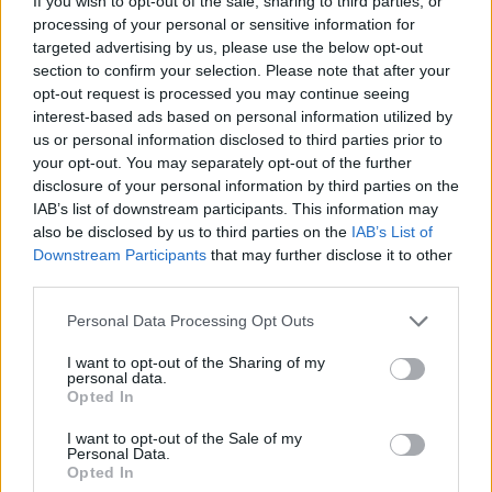
If you wish to opt-out of the sale, sharing to third parties, or
ξηράς, ενισχύει το περιβαλλοντικό αποτύπωμα
processing of your personal or sensitive information for
του σχεδίου.
targeted advertising by us, please use the below opt-out
section to confirm your selection. Please note that after your
Ο Αστακός και το Πλατυγιάλι παραμένουν επίσης
opt-out request is processed you may continue seeing
ενεργοί διεκδικητές της βάσης υποστήριξης.
interest-based ads based on personal information utilized by
Σύμφωνα με τον αντιπρόεδρο της Akarport A.E.,
us or personal information disclosed to third parties prior to
Δημήτρη Κολώνια, η περιοχή διαθέτει σημαντικά
your opt-out. You may separately opt-out of the further
πλεονεκτήματα, όπως μεγάλες διαθέσιμες
disclosure of your personal information by third parties on the
εκτάσεις, λειτουργική απομόνωση από τον αστικό
IAB’s list of downstream participants. This information may
ιστό και κατάλληλα βάθη για την εξυπηρέτηση
also be disclosed by us to third parties on the
IAB’s List of
εξειδικευμένων πλοίων.
Downstream Participants
that may further disclose it to other
third parties.
Please note that this website/app uses one or more Google
Personal Data Processing Opt Outs
services and may gather and store information including but
not limited to your visit or usage behaviour. You may click to
I want to opt-out of the Sharing of my
personal data.
grant or deny consent to Google and its third-party tags to
Opted In
use your data for below specified purposes in below Google
consent section.
I want to opt-out of the Sale of my
Personal Data.
Opted In