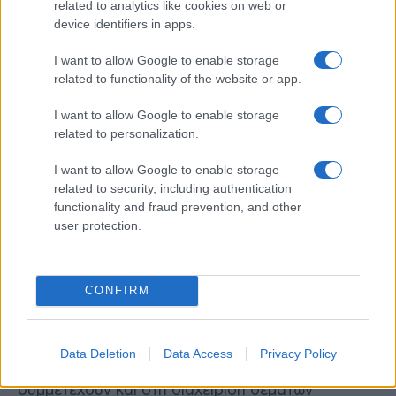
Παράλληλα, ιδιαίτερο ενδιαφέρον παρουσιάζει
related to analytics like cookies on web or
και η εταιρική δομή του λιμένα, καθώς η
device identifiers in apps.
διαχείρισή του συνδέεται με τραπεζικά σχήματα
μέσω της συμμετοχής της Alpha Bank και της
I want to allow Google to enable storage
Τράπεζας Πειραιώς στην Astakos Terminal A.E.
related to functionality of the website or app.
I want to allow Google to enable storage
Την ίδια ώρα, κομβικό ρόλο στις υπεράκτιες
related to personalization.
δραστηριότητες καλούνται να διαδραματίσουν
και τα ελληνικά πλοία υποστήριξης. Ο πρόεδρος
I want to allow Google to enable storage
της Ελληνικής Ένωσης Πλοιοκτητών Ρυμουλκών,
related to security, including authentication
Ναυαγοσωστικών και Αντιρρυπαντικών Πλοίων,
functionality and fraud prevention, and other
Παύλος Ξηραδάκης, επισημαίνει ότι η ελληνική
user protection.
ναυτιλιακή κοινότητα διαθέτει την εμπειρία και
τον απαραίτητο στόλο για τη στήριξη σύνθετων
offshore έργων.
CONFIRM
Όπως αναφέρει, τα supply vessels αποτελούν
κρίσιμο κρίκο στην αλυσίδα των γεωτρήσεων,
μεταφέροντας καύσιμα, νερό, εξοπλισμό και
Data Deletion
Data Access
Privacy Policy
προμήθειες προς τις πλατφόρμες, ενώ
συμμετέχουν και στη διαχείριση θεμάτων