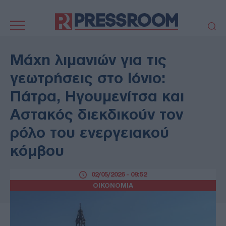
Κεντρική
πλοήγηση
ΠΟΛΙΤΙΚΗ
ΤΟΥΡΚΙΑ
Μάχη λιμανιών για τις
ΟΙΚΟΝΟΜΙΑ
ΕΛΛΑΔΑ
γεωτρήσεις στο Ιόνιο:
ΕΚΚΛΗΣΙΑ
ΑΜΥΝΑ
Πάτρα, Ηγουμενίτσα και
ΔΙΕΘΝΗ
ΚΥΠΡΟΣ
Αστακός διεκδικούν τον
MEDIA
LIFESTYLE
ρόλο του ενεργειακού
SPORTS
ΑΥΤΟΔΙΟΙΚΗΣΗ
AUTO - MOTO
ΓΑΣΤΡΟΝΟΜΙΑ
κόμβου
ΥΓΕΙΑ
ΤΕΧΝΟΛΟΓΙΑ
ΠΑΡΑΞΕΝΑ
02/05/2026 - 09:52
ΖΩΔΙΑ
ΟΙΚΟΝΟΜΙΑ
ΑΡΘΡΟΓΡΑΦΙΑ