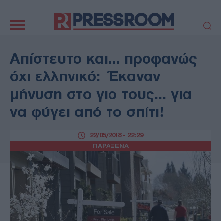
Κεντρική
πλοήγηση
ΠΟΛΙΤΙΚΗ
ΤΟΥΡΚΙΑ
Απίστευτο και... προφανώς
ΟΙΚΟΝΟΜΙΑ
ΕΛΛΑΔΑ
όχι ελληνικό: Έκαναν
ΕΚΚΛΗΣΙΑ
ΑΜΥΝΑ
μήνυση στο γιο τους... για
ΔΙΕΘΝΗ
ΚΥΠΡΟΣ
να φύγει από το σπίτι!
MEDIA
LIFESTYLE
SPORTS
ΑΥΤΟΔΙΟΙΚΗΣΗ
22/05/2018 - 22:29
AUTO - MOTO
ΓΑΣΤΡΟΝΟΜΙΑ
ΠΑΡΑΞΕΝΑ
ΥΓΕΙΑ
ΤΕΧΝΟΛΟΓΙΑ
ΠΑΡΑΞΕΝΑ
ΖΩΔΙΑ
ΑΡΘΡΟΓΡΑΦΙΑ