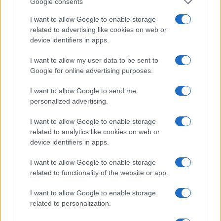
Google consents
I want to allow Google to enable storage
related to advertising like cookies on web or
device identifiers in apps.
I want to allow my user data to be sent to
Google for online advertising purposes.
I want to allow Google to send me
personalized advertising.
Σύμφωνα με το τοπικό τηλεοπτικό δίκτυο WABC
News, ο Μάικλ χαρακτηρίζει «εκδικητική» τη
I want to allow Google to enable storage
μήνυση και ζήτησε από το δικαστήριο να
related to analytics like cookies on web or
απορρίψει το αίτημα των γονιών του. Η υπόθεση
device identifiers in apps.
θα εκδικαστεί εντός των επόμενων ημερών –
I want to allow Google to enable storage
λίγες εβδομάδες πριν από τα 31α γενέθλια του
related to functionality of the website or app.
Μάικλ.
I want to allow Google to enable storage
related to personalization.
TAGS