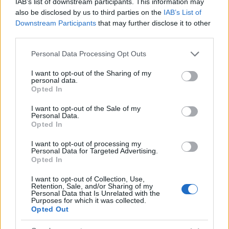
διώξουν νόμιμα.
IAB’s list of downstream participants. This information may
also be disclosed by us to third parties on the
IAB’s List of
Downstream Participants
that may further disclose it to other
third parties.
Please note that this website/app uses one or more Google
Personal Data Processing Opt Outs
services and may gather and store information including but
not limited to your visit or usage behaviour. You may click to
I want to opt-out of the Sharing of my
personal data.
grant or deny consent to Google and its third-party tags to
Opted In
use your data for below specified purposes in below Google
consent section.
I want to opt-out of the Sale of my
Personal Data.
Opted In
I want to opt-out of processing my
Personal Data for Targeted Advertising.
Opted In
I want to opt-out of Collection, Use,
Retention, Sale, and/or Sharing of my
Personal Data that Is Unrelated with the
Purposes for which it was collected.
Opted Out