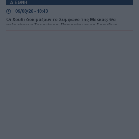
ΔΙΕΘΝΗ
09/08/26 - 13:43
Οι Χούθι δοκιμάζουν το Σύμφωνο της Μέκκας: Θα
πολεμήσουν Τουρκία και Πακιστάν για τη Σαουδική
Αραβία;
ΔΙΕΘΝΗ
09/08/26 - 13:29
Πώς θα ήταν η Ευρώπη χωρίς ποτάμια;
ΔΙΕΘΝΗ
09/08/26 - 13:22
Το Χονγκ Κονγκ κατέγραψε ρεκόρ ζέστης με 36,9
βαθμούς Κελσίου
ΚΥΠΡΟΣ
09/08/26 - 12:46
Με πορεία μοτοσικλετιστών από όλες τις ελεύθερες
πόλεις της Κύπρου τιμήθηκε χθες η μνήμη του Τάσου
Ισαάκ και του Σολωμού Σολωμού
ΑΜΥΝΑ
09/08/26 - 12:26
8 Αυγούστου 1884: Τα εγκαίνια της Σχολής Ναυτικών