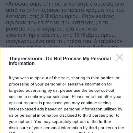
«Αποφασίσαμε ότι πρέπει να φύγεις αμέσως από
αυτό το σπίτι» έγραφε το πρώτο γράμμα που του
έστειλαν, στις 2 Φεβρουαρίου. Όταν εκείνος
αγνόησε την επιστολή, του έστειλαν, με τη
βοήθεια του δικηγόρου, ένα κανονικό
ειδοποιητήριο έξωσης, στις 13 Φεβρουαρίου,
υπογεγραμμένο από τη μητέρα του. Απειλούσαν
μάλιστα ότι θα κινήσουν «τη νόμιμη διαδικασία»
αν δεν μετακόμιζε μέχρι τις 15 Μαρτίου.
Thepressroom -
Do Not Process My Personal
Information
Στη συνέχεια, του πρόσφεραν χρήματα, 1.100
δολάρια, αλλά και μερικά αιχμηρά σχόλια για τη
If you wish to opt-out of the sale, sharing to third parties, or
συμπεριφορά του. «Υπάρχουν δουλειές
processing of your personal or sensitive information for
διαθέσιμες ακόμη και για εκείνους που έχουν
targeted advertising by us, please use the below opt-out
φτωχή εργασιακή εμπειρία όπως εσύ. Βρες μια
section to confirm your selection. Please note that after your
δουλειά. Πρέπει να δουλέψεις!», τον προέτρεψαν.
opt-out request is processed you may continue seeing
interest-based ads based on personal information utilized by
Στις 30 Μαρτίου, κατέστη προφανές σε όλους ότι
us or personal information disclosed to third parties prior to
ο γιος δεν είχε κανέναν σκοπό να φύγει. Έτσι τον
your opt-out. You may separately opt-out of the further
Απρίλιο προσέφυγαν στη δικαιοσύνη για να τον
disclosure of your personal information by third parties on the