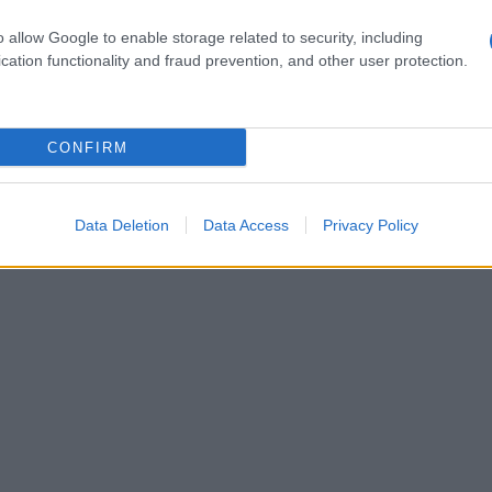
o allow Google to enable storage related to security, including
«Κλ
cation functionality and fraud prevention, and other user protection.
ενέ
δισ
της
Δ
CONFIRM
Ιτα
αιώ
Data Deletion
Data Access
Privacy Policy
και
ΤΟ
Σφο
ΥΠΕ
υπο
Συρ
Δ
Στο
«το