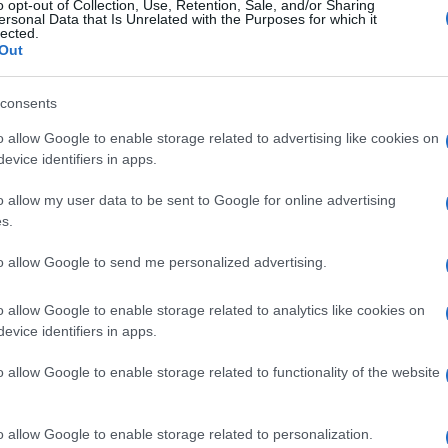
προ
o opt-out of Collection, Use, Retention, Sale, and/or Sharing
ersonal Data that Is Unrelated with the Purposes for which it
από
lected.
Sea
Out
Δ
consents
Γαλ
σε 
o allow Google to enable storage related to advertising like cookies on
«Je
evice identifiers in apps.
μετ
Δ
o allow my user data to be sent to Google for online advertising
s.
Σημ
to allow Google to send me personalized advertising.
πλο
ανα
Δ
o allow Google to enable storage related to analytics like cookies on
evice identifiers in apps.
ΗΠΑ
o allow Google to enable storage related to functionality of the website
επι
συμ
Ο
o allow Google to enable storage related to personalization.