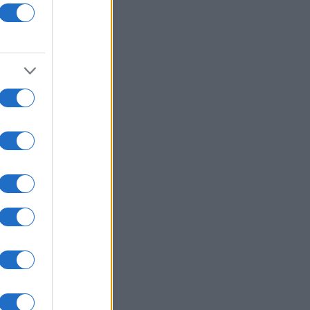
κλητικότητας στο Αιγαίο στον
ηχο της συμφωνίας για το Great
 Interconnector
ΙΕΘΝΗ
07/08/26 - 09:46
λία: Ποινές φυλάκισης με αναστολή
streamers για την κακοποίηση του
an Pormanove» σε ζωντανή
άδοση
ΙΕΘΝΗ
07/08/26 - 09:42
αντική πτώση στην κίνηση των
ίων στα Στενά του Ορμούζ εν
μονή των διπλωματικών εξελίξεων
ΙΕΘΝΗ
07/08/26 - 09:37
 - Ιράν: Στο δίλημμα των «κακών
λογών» ο Τραμπ καθώς ο πόλεμος
πληρώνει έξι μήνες
ΙΚΟΝΟΜΙΑ