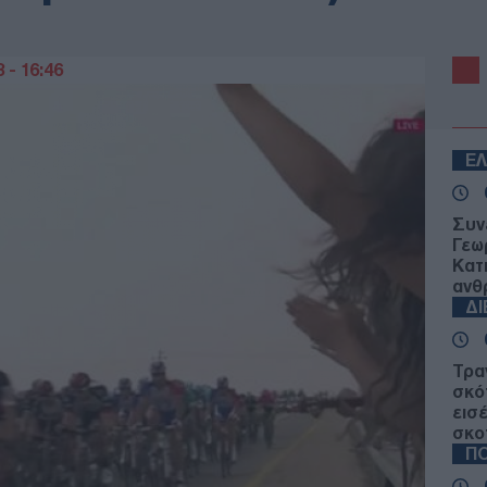
 - 16:46
Ε
Συν
Γεω
Κατη
ανθ
Δ
Τρα
σκό
εισ
σκο
ΠΟ