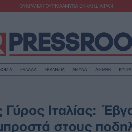
ΟΥΚΡΑΝΙΑ
ΤΟΥΡΚΙΑ
ΑΜΥΝΑ
ΕΚΚΛΗΣΙΑ
ΙΡΑΝ
ΝΟΜΙΑ
ΕΛΛΑΔΑ
ΕΚΚΛΗΣΙΑ
ΑΜΥΝΑ
ΔΙΕΘΝΗ
ΚΥΠΡ
ΟΥΡΚΙΑ
ΟΙΚΟΝΟΜΙΑ
ΜΥΝΑ
ΔΙΕΘΝΗ
FESTYLE
SPORTS
 Γύρος Ιταλίας: Έβγ
ΑΣΤΡΟΝΟΜΙΑ
ΥΓΕΙΑ
ΩΔΙΑ
ΑΡΘΡΟΓΡΑΦΙΑ
μπροστά στους ποδη