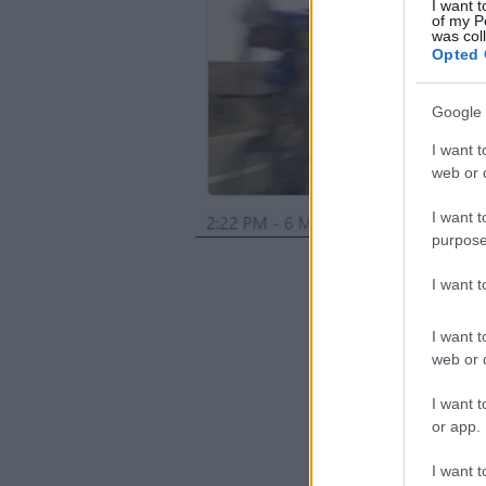
I want t
of my P
was col
Opted 
Google 
I want t
web or d
I want t
purpose
I want 
I want t
web or d
I want t
or app.
I want t