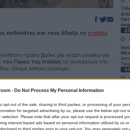
Τέλ
Δημ
Οκτ
ανα
Δ
υς ποδηλάτες και τους έδειξε το
στήθος
Ισρ
Μεσ
υνήθιστο τρόπο βρήκε μια νεαρή γυναίκα για
έντ
 του Γύρου της Ιταλίας
να συνεχίσουν την
Του
εν...είχαμε κάποιο ατύχημα...
Δ
 από μπροστά της, εκείνη
σήκωσε την
Σεν
ε...στημένη...
room -
Do Not Process My Personal Information
Μερ
περ
Ε
to opt-out of the sale, sharing to third parties, or processing of your per
στα παρούσα στο γεγονός..
formation for targeted advertising by us, please use the below opt-out s
r selection. Please note that after your opt-out request is processed y
Γου
eing interest-based ads based on personal information utilized by us or
μετ
disclosed to third parties prior to your opt-out. You may separately opt-