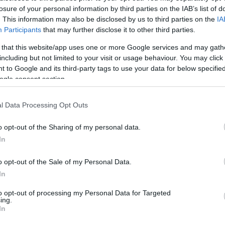
Ε
losure of your personal information by third parties on the IAB’s list of
. This information may also be disclosed by us to third parties on the
IA
Participants
that may further disclose it to other third parties.
Τρα
έχα
 that this website/app uses one or more Google services and may gath
μετ
including but not limited to your visit or usage behaviour. You may click 
Δ
 to Google and its third-party tags to use your data for below specifi
ogle consent section.
Προ
υπη
l Data Processing Opt Outs
ενέ
ΝΑ
o opt-out of the Sharing of my personal data.
Ο
In
ΟΟΣ
o opt-out of the Sale of my Personal Data.
εισ
In
Ελλ
ΤΟ
to opt-out of processing my Personal Data for Targeted
ing.
In
Κλι