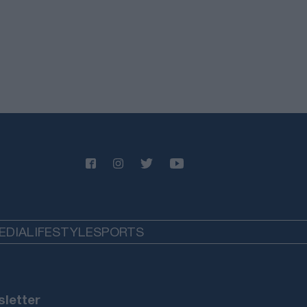
ελεστικά διατάγματα
ΥΠΡΟΣ
07/08/26 - 09:17
ιουρμαν: Απορρίπτει την εμπλοκή
ΕΕ στις συνομιλίες αλλά θέτει
υς για την τουρκοκυπριακή
νότητα
ΥΠΡΟΣ
07/08/26 - 09:13
 σκαριά η διασύνδεση των
ριακών κοιτασμάτων της
onMobil με το αιγυπτιακό δίκτυο
ικού αερίου
ΙΕΘΝΗ
07/08/26 - 09:11
EDIA
LIFESTYLE
SPORTS
ικά πλήγματα σε πλοία στη Μαύρη
ασσα και αγροτικές υποδομές στο
κοβο
ΙΕΘΝΗ
letter
07/08/26 - 09:04