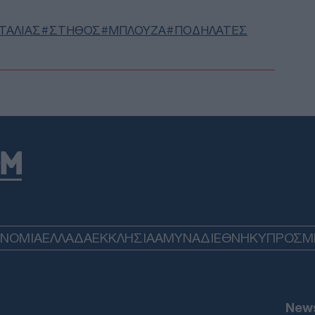
εκτ
Κ
ΤΑΛΙΑΣ
ΣΤΗΘΟΣ
ΜΠΛΟΥΖΑ
ΠΟΔΗΛΑΤΕΣ
Έρχ
της 
όρο
κοι
Κ
Στα
κυπ
Exx
φυσ
Δ
ΟΝΟΜΙΑ
ΕΛΛΑΔΑ
ΕΚΚΛΗΣΙΑ
ΑΜΥΝΑ
ΔΙΕΘΝΗ
ΚΥΠΡΟΣ
M
Ρωσ
Θάλ
Χάρ
Δ
News