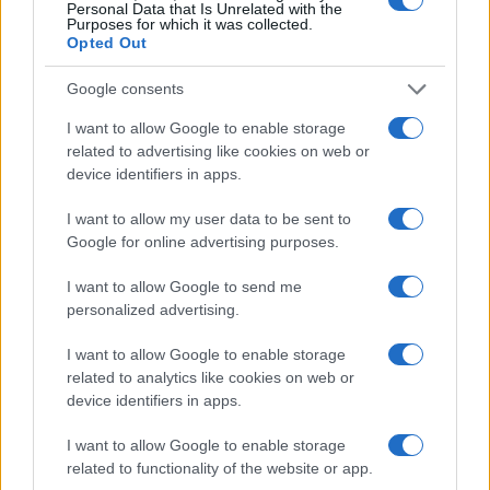
Personal Data that Is Unrelated with the
Νίκος Νικολόπουλος: Πώς θα γλυτώσουν τα
Purposes for which it was collected.
δικαστήρια από την «ασφυξία» των δεκάδων
Opted Out
χιλιάδων υπερχρεωμένων νοικοκυριών;
Google consents
I want to allow Google to enable storage
TAGS
related to advertising like cookies on web or
device identifiers in apps.
ΝΙΚΟΣ ΝΙΚΟΛΟΠΟΥΛΟΣ
ΔΟΥΛΕΜΠΟΡΟΣ
ΤΟΥΡΚΟΣ
ΜΕΤΑΝΑΣΤΗΣ
I want to allow my user data to be sent to
Google for online advertising purposes.
I want to allow Google to send me
Ροή Ειδήσεων
personalized advertising.
I want to allow Google to enable storage
ΕΛΛΑΔΑ
related to analytics like cookies on web or
device identifiers in apps.
10/08/26 - 08:25
Σκιάθος: 15χρονος καταγγέλλει 17χρονο για σεξουαλική
I want to allow Google to enable storage
κακοποίηση και εκβιασμό
related to functionality of the website or app.
ΕΛΛΑΔΑ