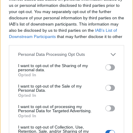
ενδιαφέρον έχει εστιαστεί στα νησιά του
us or personal information disclosed to third parties prior to
ανατολικού Αιγαίου, όπου όμως παρατηρείται…
your opt-out. You may separately opt-out of the further
νηνεμία,
φαίνεται πως υπάρχει μία… καταιγίδα
disclosure of your personal information by third parties on the
στην περιοχή του
Έβρου,
καθώς βάσει
IAB’s list of downstream participants. This information may
στοιχείων της Κομισιόν, περίπου 250 άνθρωποι
also be disclosed by us to third parties on the
IAB’s List of
καθημερινά οδηγούνται στην Ελλάδα από
Downstream Participants
that may further disclose it to other
Τούρκους διακινητές μέσω του ποταμού
third parties.
Έβρου».
Please note that this website/app uses one or more Google
Personal Data Processing Opt Outs
services and may gather and store information including but
Σε ερώτησή του προς τον υπουργό Προστασίας
not limited to your visit or usage behaviour. You may click to
I want to opt-out of the Sharing of my
personal data.
του Πολίτη, ο
Νίκος Νικολόπουλος
θέτει το
grant or deny consent to Google and its third-party tags to
Opted In
ζήτημα
αποτελεσματικής φύλαξης του ποταμού
use your data for below specified purposes in below Google
Έβρου,
ενώ ζητάει να πληροφορηθεί πόσοι
consent section.
I want to opt-out of the Sale of my
μετανάστες έχουν εντοπιστεί και οδηγηθεί πίσω ή
Personal Data.
σε δομές φιλοξενίας της χώρας μας, τους
Opted In
τελευταίους μήνες από τα βόρεια σύνορα της
I want to opt-out of processing my
χώρας.
Personal Data for Targeted Advertising.
Opted In
ΔΙΑΒΑΣΤΕ ΕΠΙΣΗΣ:
I want to opt-out of Collection, Use,
Retention, Sale, and/or Sharing of my