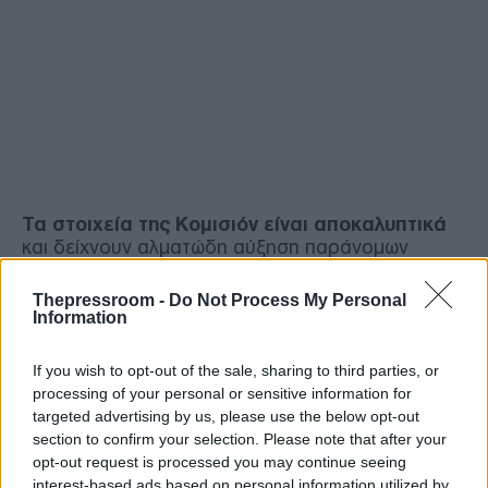
Τα στοιχεία της Κομισιόν είναι αποκαλυπτικά
και δείχνουν αλματώδη αύξηση παράνομων
μεταναστών από τα χερσαία σύνορα Τουρκίας -
Ελλάδας, αλλά παραδόξως στα στοιχεία που
Thepressroom -
Do Not Process My Personal
δημοσιοποιεί η κυβέρνηση ο αριθμός των
Information
μεταναστών που φιλοξενούνται στις δομές
παραμένει... εντυπωσιακά σταθερός».
If you wish to opt-out of the sale, sharing to third parties, or
processing of your personal or sensitive information for
Αυτά, μεταξύ άλλων αναφέρει ο πρόεδρος του
targeted advertising by us, please use the below opt-out
Χριστιανοδημοκρατικού Κόμματος και
section to confirm your selection. Please note that after your
Ανεξάρτητος Βουλευτής,
Νίκος Νικολόπουλος
, ο
opt-out request is processed you may continue seeing
οποίος προσθέτει ότι «την ώρα που το
interest-based ads based on personal information utilized by