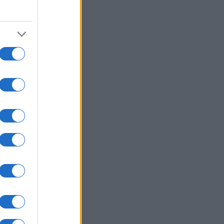
06/08/26 - 17:00
υγούστου 1945: Η ρίψη της πρώτης
μικής βόμβας στη Χιροσίμα για να
λουθήσει στις 9 του μηνός και στο
κασάκι
ΙΕΘΝΗ
06/08/26 - 16:41
μανικά ΜΜΕ: Πυρομαχικά
έφερε το ουκρανικό αεροσκάφος
λα στο οποίο βρέθηκε το drone
ΜΥΝΑ
06/08/26 - 16:33
υγούστου 1824: Ναυμαχία της
ου (ή Ναυμαχία της Μυκάλης)
ΙΕΘΝΗ
06/08/26 - 16:22
θεση Μεντβέντεφ στην ιαπωνική
σία: «Δεν αναφέρετε ποιος
βάρδισε τη Χιροσίμα - Είστε
τελείς των ΗΠΑ»