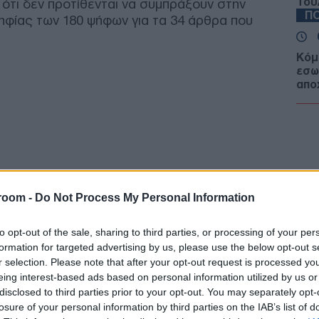
Του
ότι δεν προτίθενται να συμπράξουν στην
ΠΟ
ηφίας των 180 ψήφων για τα 34 άρθρα που
Κόμ
εσω
απο
«αρ
Δ
Βανς
δια
εξα
Δ
room -
Do Not Process My Personal Information
to opt-out of the sale, sharing to third parties, or processing of your per
Διπ
formation for targeted advertising by us, please use the below opt-out s
για
r selection. Please note that after your opt-out request is processed y
δημ
Α
eing interest-based ads based on personal information utilized by us or
disclosed to third parties prior to your opt-out. You may separately opt-
losure of your personal information by third parties on the IAB’s list of
ΣΣΕ