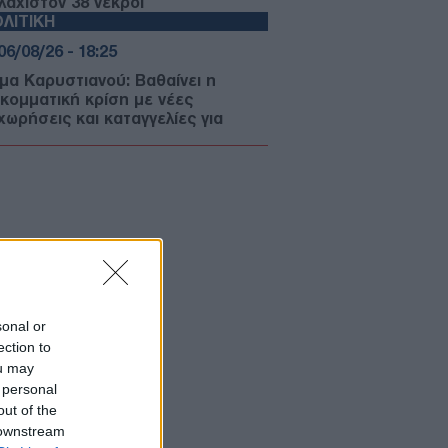
λάχιστον 38 νεκροί
ΛΙΤΙΚΗ
06/08/26 - 18:25
μα Καρυστιανού: Βαθαίνει η
κομματική κρίση με νέες
χωρήσεις και καταγγελίες για
χηγισμό»
ΙΕΘΝΗ
06/08/26 - 18:06
: «Ιδιαίτερα δύσκολες» οι
πραγματεύσεις με το Ιράν — «Είναι
ιρετικά δύσκολοι άνθρωποι»
ΙΕΘΝΗ
06/08/26 - 17:51
sonal or
λωματική ένταση Μόσχας-Παρισιού
ection to
 την απέλαση Ρωσίδας
ou may
οσιογράφου από τη Γαλλία
ΜΥΝΑ
 personal
out of the
06/08/26 - 17:47
 downstream
, ΣΜΥ, ΣΜΥΑ: Πρόσκληση να