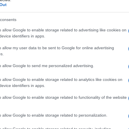
Out
6 Α
ές αλλαγές που συγκεντρώνουν τα πυρά της
ατο
consents
ακο
ξύ άλλων, τη θεσμοθέτηση των μη κρατικών
Ναγ
 άρση της μονιμότητας στο Δημόσιο, τη
o allow Google to enable storage related to advertising like cookies on
Δ
και τις τροποποιήσεις στον νόμο περί
evice identifiers in apps.
o allow my user data to be sent to Google for online advertising
Γερ
s.
μετ
Ανδρουλάκης, δήλωσε ότι το κόμμα του θα
δίπ
ο στην επόμενη, αναθεωρητική Βουλή,
Α
to allow Google to send me personalized advertising.
 ατομικά δικαιώματα και τη θεσμική
o allow Google to enable storage related to analytics like cookies on
5 Α
evice identifiers in apps.
Σάμ
υς του ΣΥΡΙΖΑ-Π.Σ. απέκλεισε κάθε
Δ
o allow Google to enable storage related to functionality of the website
 παρούσα κυβέρνηση, ενώ ο γενικός
 Κουτσούμπας, ξεκαθάρισε ότι το κόμμα του
Επί
 προτάσεων.
o allow Google to enable storage related to personalization.
ηγε
βομ
 και η πρόεδρος της Πλεύσης Ελευθερίας,
υπο
o allow Google to enable storage related to security, including