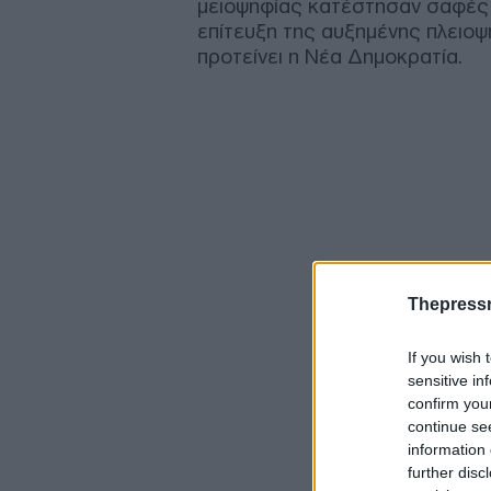
μειοψηφίας κατέστησαν σαφές 
επίτευξη της αυξημένης πλειοψ
προτείνει η Νέα Δημοκρατία.
Thepress
If you wish 
sensitive in
confirm you
continue se
information 
further disc