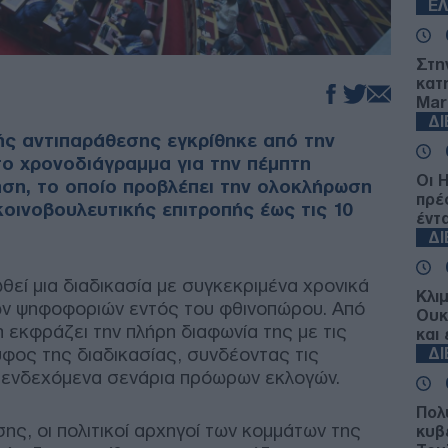
Ε
Στη
κατ
Mar
Δ
κής αντιπαράθεσης εγκρίθηκε από την
ο χρονοδιάγραμμα για την πέμπτη
Οι 
ση, το οποίο προβλέπει την ολοκλήρωση
πρέ
οινοβουλευτικής επιτροπής έως τις 10
έντ
Δ
θεί μια διαδικασία με συγκεκριμένα χρονικά
Κλι
των ψηφοφοριών εντός του φθινοπώρου. Από
Ουκ
η εκφράζει την πλήρη διαφωνία της με τις
και
ύφος της διαδικασίας, συνδέοντας τις
Δ
 ενδεχόμενα σενάρια πρόωρων εκλογών.
Πολ
ης, οι πολιτικοί αρχηγοί των κομμάτων της
κυβ