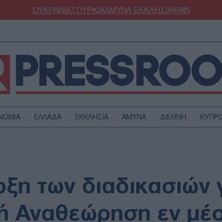
ΟΥΚΡΑΝΙΑ
ΤΟΥΡΚΙΑ
ΑΜΥΝΑ
ΕΚΚΛΗΣΙΑ
ΙΡΑΝ
ΝΟΜΙΑ
ΕΛΛΑΔΑ
ΕΚΚΛΗΣΙΑ
ΑΜΥΝΑ
ΔΙΕΘΝΗ
ΚΥΠΡ
ΟΥΡΚΙΑ
ΟΙΚΟΝΟΜΙΑ
ΜΥΝΑ
ΔΙΕΘΝΗ
FESTYLE
SPORTS
ξη των διαδικασιών γ
ΑΣΤΡΟΝΟΜΙΑ
ΥΓΕΙΑ
ΩΔΙΑ
ΑΡΘΡΟΓΡΑΦΙΑ
ή Αναθεώρηση εν μέ