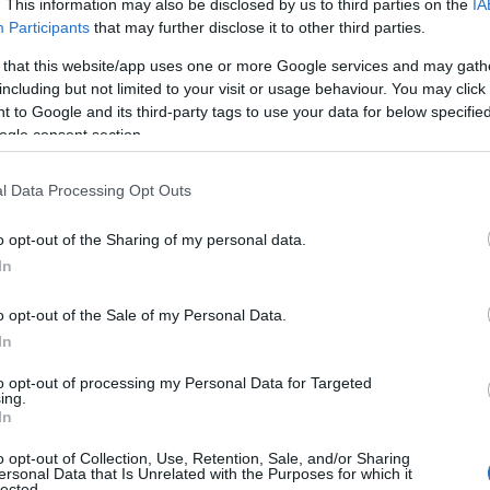
. This information may also be disclosed by us to third parties on the
IA
παρ
Participants
that may further disclose it to other third parties.
φετ
Δ
 that this website/app uses one or more Google services and may gath
including but not limited to your visit or usage behaviour. You may click 
 to Google and its third-party tags to use your data for below specifi
Reu
ogle consent section.
για
Ορμ
επί
l Data Processing Opt Outs
Ε
o opt-out of the Sharing of my personal data.
In
Ηλε
Πυρ
ια την απουσία του πρωθυπουργού Κυριάκου
o opt-out of the Sale of my Personal Data.
φωτ
 συζήτηση. Απαντώντας στις επικρίσεις, ο
Δ
In
 Φλωρίδης, επεσήμανε ότι η συνεδρίαση είχε
to opt-out of processing my Personal Data for Targeted
ρισμό του χρονοδιαγράμματος και
ing.
Η Γ
ός θα συμμετάσχει στις επόμενες
In
Δρ.
ς, ο οποίος θα προεδρεύσει της 42μελούς
του
o opt-out of Collection, Use, Retention, Sale, and/or Sharing
ωσε τις ενστάσεις της αντιπολίτευσης σε
Α
ersonal Data that Is Unrelated with the Purposes for which it
lected.