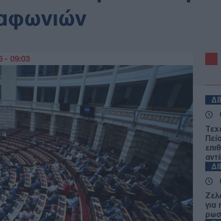
ιαφωνιών
 - 09:03
Δ
Τεχ
Πεί
επι
αντί
Δ
Ζελ
για
ρωσ