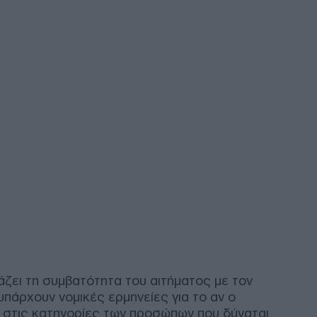
έγκ
Δ
Ρου
Δού
bla
Τσε
Δ
Άξο
επι
Γιο
επι
Δ
Δημ
Απα
με 
άζει τη συμβατότητα του αιτήματος με τον
στη
πάρχουν νομικές ερμηνείες για το αν ο
Ε
ι στις κατηγορίες των προσώπων που δύναται