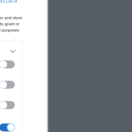
B’s List of
ουσιαστούν προς κατάταξη οι
ινοί πρωτοετείς τους
ΙΕΘΝΗ
er and store
to grant or
06/08/26 - 17:30
ed purposes
ters: Ιράν και Ομάν συμφώνησαν
 τον έλεγχο των Στενών του
ούζ - Τα τέλη διέλευσης στο
κεντρο
ΛΛΑΔΑ
06/08/26 - 17:21
ία: Μεγάλη επιχείρηση της
οσβεστικής για την κατάσβεση
ιάς στην Αγία Μαρίνα
ΙΕΘΝΗ
06/08/26 - 17:16
ερουσία των ΗΠΑ παραπέμπει τον
 Άντονι Φάουτσι για περιφρόνηση
 Κογκρέσου
ΜΥΝΑ