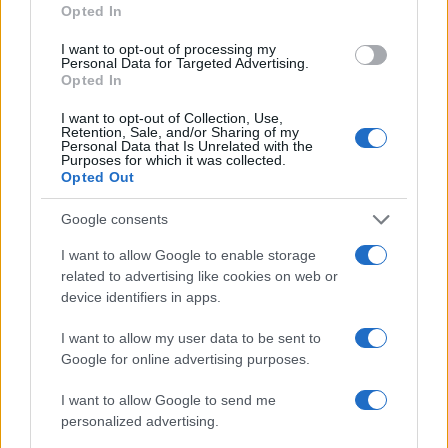
Καραμανλή υπογραμμίζει την απόσταση που
Opted In
διατηρεί ο πρώην πρωθυπουργός από την ηγεσία.
I want to opt-out of processing my
Personal Data for Targeted Advertising.
Ταυτόχρονα, ο Κυριάκος Μητσοτάκης αναζητά
Opted In
το πρόσωπο που θα αναλάβει τη θέση του
I want to opt-out of Collection, Use,
Γραμματέα του κόμματος, με τις πληροφορίες να
Retention, Sale, and/or Sharing of my
συγκλίνουν σε έμπειρο κοινοβουλευτικό
Personal Data that Is Unrelated with the
Purposes for which it was collected.
στέλεχος. Ο νέος Γραμματέας θα επωμιστεί το
Opted Out
βάρος της οργανωτικής προετοιμασίας για τη
ΔΕΘ, η οποία, ανεξάρτητα από τον τελικό χρόνο
Google consents
των εκλογών, θα αποτελέσει το κρίσιμο ορόσημο
για τη δυναμική της παράταξης.
I want to allow Google to enable storage
related to advertising like cookies on web or
device identifiers in apps.
ΑΚΟΛΟΥΘΗΣΤΕ ΜΑΣ ΣΤΟ GOOGLE
NEWS ΚΑΝΟΝΤΑΣ ΚΛΙΚ ΕΔΩ
I want to allow my user data to be sent to
Google for online advertising purposes.
I want to allow Google to send me
TAGS
personalized advertising.
ΝΕΑ ΔΗΜΟΚΡΑΤΙΑ
ΣΥΝΕΔΡΙΟ ΝΔ
ΠΡΩΘΥΠΟΥΡΓΟΣ