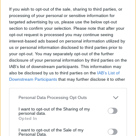
καλοκαίρι και μια θετική τουριστική σεζόν.
If you wish to opt-out of the sale, sharing to third parties, or
Σύμφωνα με αυτό το αφήγημα, η Διεθνής
processing of your personal or sensitive information for
Έκθεση Θεσσαλονίκης θα λειτουργήσει ως
targeted advertising by us, please use the below opt-out
προεκλογικό εφαλτήριο, με ένα πακέτο παροχών
section to confirm your selection. Please note that after your
στοχευμένο στη μεσαία τάξη, τους ελεύθερους
opt-out request is processed you may continue seeing
επαγγελματίες και τους νέους.
interest-based ads based on personal information utilized by
us or personal information disclosed to third parties prior to
Παράλληλα, η διαρροή αυτών των σεναρίων
your opt-out. You may separately opt-out of the further
λειτούργησε κατασταλτικά σε εσωκομματικές
disclosure of your personal information by third parties on the
αντιδράσεις, καθώς το «ένστικτο
IAB’s list of downstream participants. This information may
αυτοσυντήρησης» των βουλευτών υπερίσχυσε
also be disclosed by us to third parties on the
IAB’s List of
κάθε διάθεσης για κριτική, την ώρα που η ΝΔ
Downstream Participants
that may further disclose it to other
διατηρεί το δημοσκοπικό της προβάδισμα παρά
third parties.
τη φυσιολογική κυβερνητική φθορά.
Please note that this website/app uses one or more Google
Personal Data Processing Opt Outs
services and may gather and store information including but
Στο εσωτερικό του κόμματος, το ενδιαφέρον
not limited to your visit or usage behaviour. You may click to
I want to opt-out of the Sharing of my
στρέφεται πλέον στο επερχόμενο συνέδριο και
personal data.
grant or deny consent to Google and its third-party tags to
την εκλογή της νέας Πολιτικής Επιτροπής. Ενώ ο
Opted In
use your data for below specified purposes in below Google
κομματικός μηχανισμός εμφανίζεται
consent section.
I want to opt-out of the Sale of my
συσπειρωμένος, η ηχηρή απουσία του Κώστα
Personal Data.