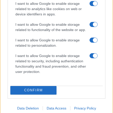
I want to allow Google to enable storage
ΚΥΡΙΑΚΟΣ ΜΗΤΣΟΤΑΚΗΣ
ΔΕΘ
ΕΚΛΟΓΕΣ
related to analytics like cookies on web or
device identifiers in apps.
I want to allow Google to enable storage
Ροή Ειδήσεων
related to functionality of the website or app.
I want to allow Google to enable storage
SPORTS
related to personalization.
05/08/26 - 23:25
I want to allow Google to enable storage
Παναθηναϊκός - ΤΣΣΚΑ 1948 1-1: Το πάθημα να γίνει
related to security, including authentication
μάθημα στη Βουλγαρία
ΖΩΔΙΑ
functionality and fraud prevention, and other
user protection.
05/08/26 - 23:40
Ζώδια: Οι αστρολογικές προβλέψεις για την Πέμπτη 6/8
από την Αλεξάνδρα Καρτά
ΔΙΕΘΝΗ
CONFIRM
05/08/26 - 23:16
Financial Times: Επιστροφές 100 δισ. δολαρίων σε
επιχειρήσεις μετά την ακύρωση δασμών Τραμπ
Data Deletion
Data Access
Privacy Policy
ΔΙΕΘΝΗ