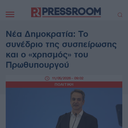
Κεντρική
πλοήγηση
ΠΟΛΙΤΙΚΗ
ΤΟΥΡΚΙΑ
Νέα Δημοκρατία: Το
ΟΙΚΟΝΟΜΙΑ
ΕΛΛΑΔΑ
συνέδριο της συσπείρωσης
ΕΚΚΛΗΣΙΑ
ΑΜΥΝΑ
και ο «χρησμός» του
ΔΙΕΘΝΗ
ΚΥΠΡΟΣ
Πρωθυπουργού
MEDIA
LIFESTYLE
SPORTS
ΑΥΤΟΔΙΟΙΚΗΣΗ
11/05/2026 - 09:02
AUTO - MOTO
ΓΑΣΤΡΟΝΟΜΙΑ
ΠΟΛΙΤΙΚΗ
ΥΓΕΙΑ
ΤΕΧΝΟΛΟΓΙΑ
ΠΑΡΑΞΕΝΑ
ΖΩΔΙΑ
ΑΡΘΡΟΓΡΑΦΙΑ