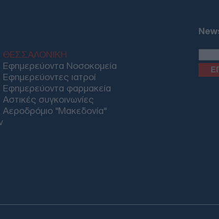
Κύπ
στη
είσ
News
Δ
ΘΕΣΣΑΛΟΝΙΚΗ
ΟΗΕ
Εφημερεύοντα Νοσοκομεία
έλα
Εφημερεύοντες ιατροί
Μαρ
Εφημερεύοντα φαρμακεία
Ο
Αστικές συγκοινωνίες
Αεροδρόμιο "Μακεδονία"
Akt
ν
και
τη 
Δ
Ζελ
συσ
ρωσ
Ε