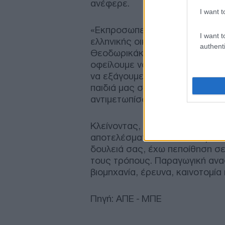
ανέφερε.
I want t
«Εκπροσωπείτε το όραμά μας γ
I want t
ελληνικής οικονομίας και είστε 
authenti
Θεοδωρικάκος, μιλώντας ενώπι
οφείλουμε να κάνουμε, είναι να 
να εξάγουμε περισσότερα από 
παιδιά μας στην πατρίδα μας, 
αντιμετωπίσουμε τη δημογραφι
Κλείνοντας, ο υπουργός είπε π
αποτελέσματα στην οικονομία. 
δουλειά σας, έχω πεποίθηση σε
τους τρόπους. Παραγωγική ανα
βιομηχανία, έρευνα, καινοτομία
Πηγή: ΑΠΕ - ΜΠΕ