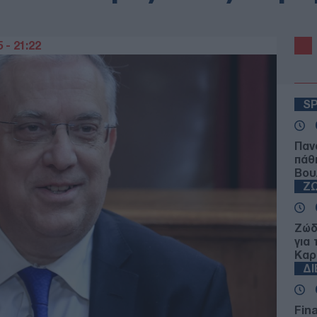
 - 21:22
S
Παν
πάθ
Βου
Ζ
Ζώδ
για
Καρ
Δ
Fin