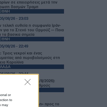
αρίων σε επιχειρήσεις μετά την
ρωση δασμών Τραμπ
ΙΕΘΝΗ
05/08/26 - 23:03
ν τελική ευθεία η συμφωνία Ιράν-
ν για το Στενό του Ορμούζ — Ποια
ι τα βασικα σημεία
ΙΕΘΝΗ
05/08/26 - 22:49
 Τρεις νεκροί και ένας
υματίας από πυροβολισμούς στη
εια Καρολίνα
ΛΛΑΔΑ
05/08/26 - 22:44
ρωση ΛΟΤΤΟ 2750 (5/8/2026):
τε τους τυχερούς αριθμούς
ΙΕΘΝΗ
sonal or
05/08/26 - 22:12
ection to
εσκιάν: «Πολύ δύσκολη» προς το
ou may