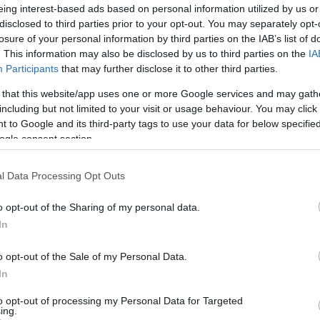
παρ
τε στα ερευνητικά κέντρα. Η δέσμευσή μου
eing interest-based ads based on personal information utilized by us or
Μοτ
οιο τρόπο μου ζητήσετε» και έκανε ειδική
disclosed to third parties prior to your opt-out. You may separately opt-
Δ
losure of your personal information by third parties on the IAB’s list of
του ThessInTEC, το οποίο όπως σημείωσε
. This information may also be disclosed by us to third parties on the
IA
 υπουργείου Ανάπτυξης και χρηματοδοτείται με
Participants
that may further disclose it to other third parties.
Τρα
Νεκ
 that this website/app uses one or more Google services and may gath
την
including but not limited to your visit or usage behaviour. You may click 
Δ
 to Google and its third-party tags to use your data for below specifi
ogle consent section.
Αρχ
θα 
l Data Processing Opt Outs
Γάζ
Όχθ
o opt-out of the Sharing of my personal data.
Ε
In
Πρέ
o opt-out of the Sale of my Personal Data.
σπά
In
Β΄ 
Δ
to opt-out of processing my Personal Data for Targeted
ing.