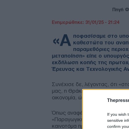
Πηγή Φ
Ενημερώθηκε: 31/01/25 - 21:24
«Α
ποφασίσαμε στο υπου
καθεστώτα του αναπ
παραμεθόριες περιοχέ
μεταποίηση» είπε ο υπουργό
εκδήλωση κοπής της πρωτοχρ
Έρευνας και Τεχνολογικής Α
Συνέχισε δε, λέγοντας, ότι «σ
μας, η Θράκη, οι παραμεθόριοι
οικονομία, ώστε να τις στηρίξου
Thepress
Όπως αναφέρεται σε σχετική α
If you wish 
«Παραγωγική ανασυγκρότηση ση
sensitive in
καινοτόμα προϊόντα που παράγο
confirm you