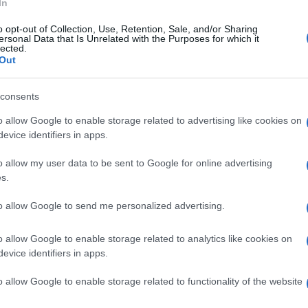
In
ΗΠΑ
Καρ
o opt-out of Collection, Use, Retention, Sale, and/or Sharing
ersonal Data that Is Unrelated with the Purposes for which it
και
lected.
Ε
Out
Σύμ
consents
Παν
o allow Google to enable storage related to advertising like cookies on
αγν
Δ
evice identifiers in apps.
o allow my user data to be sent to Google for online advertising
Ιρά
s.
απε
Δεν
to allow Google to send me personalized advertising.
δεσ
Δ
όμα, ότι είναι στη φάση κατασκευής το
o allow Google to enable storage related to analytics like cookies on
A 2.0", προϋπολογισμού 33,87 εκατ. ευρώ, με
evice identifiers in apps.
ϊκή Τράπεζα Επενδύσεων και το Ταμείο
Οκτ
ΕΤΑ, την εφαρμοσμένη έρευνα για την
διο
o allow Google to enable storage related to functionality of the website
ζητ
νιστικότητα της ελληνικής οικονομίας»,
Δ