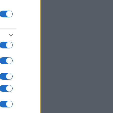
: Πυροβολισμοί στη Βόρεια
ολίνα - Πληροφορίες για νεκρούς
 τραυματίες
ΛΛΑΔΑ
05/08/26 - 20:52
η: Εντοπίστηκε σορός κοντά στον
ορμίτη - Πιθανόν ανήκει σε
οούμενο Γερμανό τουρίστα
ΙΕΘΝΗ
05/08/26 - 20:24
ν: Διαψεύδει συμμετοχή σε
υθείας συνομιλίες με τις ΗΠΑ —
 αρκεί η επιτροφή στις
μεύσεις για το Ορμούζ
ΙΕΘΝΗ
05/08/26 - 20:12
ώ ναυτιλιακές ενώσεις κατά των
δίων στo Στενό του Ορμούζ,
ούν ελεύθερη διέλευση
ΙΕΘΝΗ