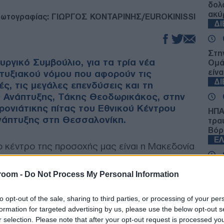
δολ
ακύ
ωτογραφίας: ΓΙΩΡΓΟΣ ΚΟΝΤΑΡΙΝΗΣ/EUROKINISSI
Δ
Στη
ργικό Συμβούλιο, για τα τρία νέα
Ομά
είνα
τυξιακού νόμου που αφορούν τις
Δ
ς, τις μεγάλες επενδύσεις και τη
ς Ανάπτυξης, Τάκης Θεοδωρικάκος, στην
ονιάτικης πίτας του Εθνικού Κέντρου
ΗΠΑ:
νάπτυξης στη Θεσσαλονίκη.
τρα
Βόρ
Ε
το κέντρο της προσοχής μας είναι η Μακεδονία
 νομοί με χαμηλότερο αποτύπωμα στην
με έμπρακτα. Αυτή είναι πατριωτική πολιτική».
Κλή
room -
Do Not Process My Personal Information
Δεί
Δ
νακοίνωση, ο υπουργός πρόσθεσε:
to opt-out of the sale, sharing to third parties, or processing of your per
μαίνει περισσότερη βιομηχανία, περισσότερα
formation for targeted advertising by us, please use the below opt-out s
νται από την εφαρμοσμένη έρευνα. Γι' αυτό
Πεζ
r selection. Please note that after your opt-out request is processed y