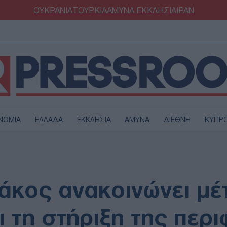
ΟΥΚΡΑΝΙΑ
ΤΟΥΡΚΙΑ
ΑΜΥΝΑ
ΕΚΚΛΗΣΙΑ
ΙΡΑΝ
ΝΟΜΙΑ
ΕΛΛΑΔΑ
ΕΚΚΛΗΣΙΑ
ΑΜΥΝΑ
ΔΙΕΘΝΗ
ΚΥΠΡ
ΟΥΡΚΙΑ
ΟΙΚΟΝΟΜΙΑ
ΜΥΝΑ
ΔΙΕΘΝΗ
FESTYLE
SPORTS
κος ανακοινώνει μέτ
ΑΣΤΡΟΝΟΜΙΑ
ΥΓΕΙΑ
ΩΔΙΑ
ΑΡΘΡΟΓΡΑΦΙΑ
ι τη στήριξη της περ