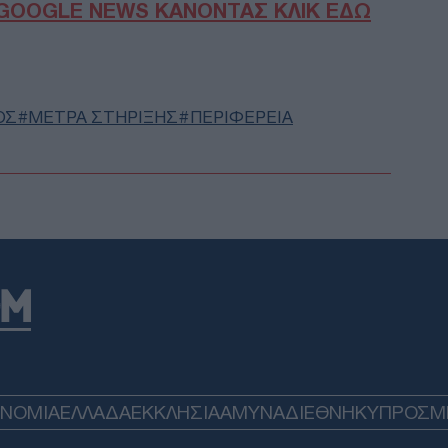
GOOGLE NEWS ΚΑΝΟΝΤΑΣ ΚΛΙΚ ΕΔΩ
Κατ
Ε
Mar
θα 
ΟΣ
ΜΕΤΡΑ ΣΤΗΡΙΞΗΣ
ΠΕΡΙΦΕΡΕΙΑ
κατ
Δ
Στη
Ζηλα
χρό
Δ
Στο
Ομά
τελ
ΠΟ
ΟΝΟΜΙΑ
ΕΛΛΑΔΑ
ΕΚΚΛΗΣΙΑ
ΑΜΥΝΑ
ΔΙΕΘΝΗ
ΚΥΠΡΟΣ
M
Μητ