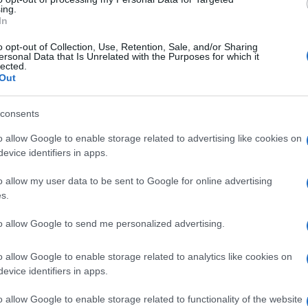
Κύμ
ing.
απο
In
μαέ
Σαλ
o opt-out of Collection, Use, Retention, Sale, and/or Sharing
Δ
ersonal Data that Is Unrelated with the Purposes for which it
lected.
Out
Μεξ
κυβ
consents
εξα
Δ
o allow Google to enable storage related to advertising like cookies on
evice identifiers in apps.
Σοβ
o allow my user data to be sent to Google for online advertising
Άιρ
s.
έξω
υβερνητικής του θητείας, ανέλαβε κρίσιμα
Δ
to allow Google to send me personalized advertising.
Θέο
o allow Google to enable storage related to analytics like cookies on
& Οικονομικών: Στις αρχές της δεκαετίας του
παι
evice identifiers in apps.
ική πολιτική σε μια μεταβατική περίοδο για τη
εκτ
Δ
o allow Google to enable storage related to functionality of the website