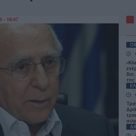
 - 18:47
Ο
«Κλ
ενέ
δισ
της
Ε
Τρα
Δρά
τρα
σύγ
Δ