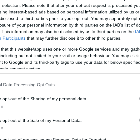
κοι
r selection. Please note that after your opt-out request is processed y
 πολιτική του σταδιοδρομία ξεκίνησε το 1974,
Κ
eing interest-based ads based on personal information utilized by us or
βουλευτής Λάρισας με τη Νέα Δημοκρατία,
disclosed to third parties prior to your opt-out. You may separately opt-
πιστά για πολλές δεκαετίες.
losure of your personal information by third parties on the IAB’s list of
Στα
. This information may also be disclosed by us to third parties on the
IA
κυπ
Exx
Participants
that may further disclose it to other third parties.
φυσ
 that this website/app uses one or more Google services and may gath
Δ
including but not limited to your visit or usage behaviour. You may click 
 to Google and its third-party tags to use your data for below specifi
Ρωσ
ogle consent section.
Θάλ
Χάρ
l Data Processing Opt Outs
Δ
o opt-out of the Sharing of my personal data.
Ταϊ
In
την
σχο
o opt-out of the Sale of my Personal Data.
Δ
In
to opt-out of processing my Personal Data for Targeted