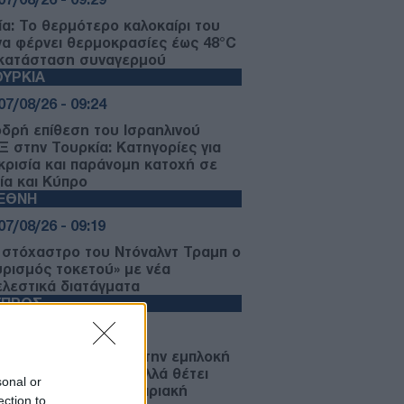
λία: Το θερμότερο καλοκαίρι του
να φέρνει θερμοκρασίες έως 48°C
 κατάσταση συναγερμού
ΥΡΚΙΑ
07/08/26 - 09:24
δρή επίθεση του Ισραηλινού
Ξ στην Τουρκία: Κατηγορίες για
κρισία και παράνομη κατοχή σε
ία και Κύπρο
ΙΕΘΝΗ
07/08/26 - 09:19
 στόχαστρο του Ντόναλντ Τραμπ ο
υρισμός τοκετού» με νέα
ελεστικά διατάγματα
ΥΠΡΟΣ
07/08/26 - 09:17
ιουρμαν: Απορρίπτει την εμπλοκή
ΕΕ στις συνομιλίες αλλά θέτει
sonal or
υς για την τουρκοκυπριακή
ection to