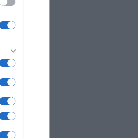
α οργής στο Περού: Βίντεο
καλύπτει σεξουαλική επίθεση
στρου στην τραγουδίστρια Νάλντι
δάνια
ΙΕΘΝΗ
07/08/26 - 09:01
ικό: Σύλληψη του πρώην
ερνήτη του Γκερέρο για την
φάνιση των 43 φοιτητών το 2014
ΙΕΘΝΗ
07/08/26 - 08:43
αρά επεισόδια στο Μπουένος
ες μετά από πολυπληθή διαδήλωση
 από τη Γερουσία
ΙΕΘΝΗ
07/08/26 - 08:38
υτα: Εκατοντάδες ασυνόδευτα
διά παραμένουν άστεγα και
εθειμένα σε κινδύνους
ΙΕΘΝΗ