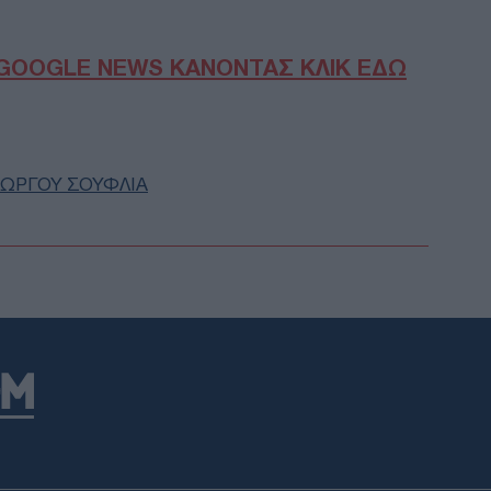
Δ
GOOGLE NEWS ΚΑΝΟΝΤΑΣ ΚΛΙΚ ΕΔΩ
Συγ
χει
σει
Ε
ΙΩΡΓΟΥ ΣΟΥΦΛΙΑ
Πόρ
κατ
τη Δ
απο
Ε
Υπό
46χ
Βρετ
εμπ
Ε