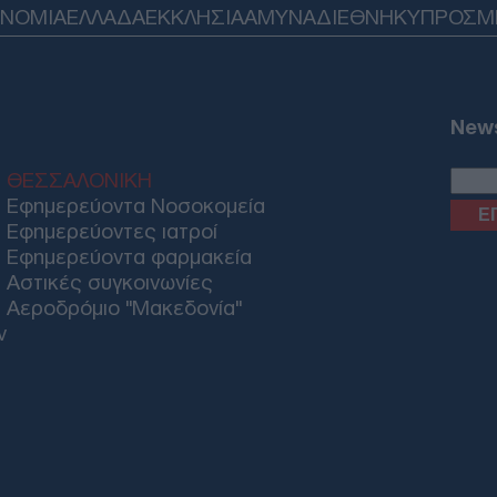
Προ
ΟΝΟΜΙΑ
ΕΛΛΑΔΑ
ΕΚΚΛΗΣΙΑ
ΑΜΥΝΑ
ΔΙΕΘΝΗ
ΚΥΠΡΟΣ
M
και 
στη
Δ
News
Ο Τ
παγ
ΘΕΣΣΑΛΟΝΙΚΗ
τρίτ
Ζ
Εφημερεύοντα Νοσοκομεία
Εφημερεύοντες ιατροί
Εφημερεύοντα φαρμακεία
Ζώδ
Αστικές συγκοινωνίες
για
Αεροδρόμιο "Μακεδονία"
Αλε
ν
S
ΠΑΟ
αλλ
Ε