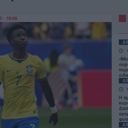
 - 16:06
Δ
«Μυ
ουρ
πυρ
ειδ
Δ
Η α
κυρ
Δασ
αγο
φυσ
Δ