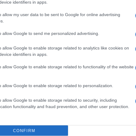
Φιν
evice identifiers in apps.
το 
Πακ
o allow my user data to be sent to Google for online advertising
Ανο
s.
Αίγ
ΤΟ
to allow Google to send me personalized advertising.
Παρ
o allow Google to enable storage related to analytics like cookies on
Θάλ
evice identifiers in apps.
επι
Ρωσ
o allow Google to enable storage related to functionality of the website
Ε
όνα αλλάζει εντελώς όταν απέναντί της
λοιπες συνομοσπονδίες!
o allow Google to enable storage related to personalization.
Αλε
για
χει κάνει το απόλυτο απέναντι σε μη
πηγ
o allow Google to enable storage related to security, including
Δ
μετρώντας
επτά προκρίσεις σε επτά αγώνες
.
cation functionality and fraud prevention, and other user protection.
α
(2006), τη
Χιλή
(2010 και 2014),
ό
(2018), τη
Νότια Κορέα
(2022) και
Βαν
νωση, διατηρώντας το απόλυτο απέναντι σε
θα 
CONFIRM
Ορμ