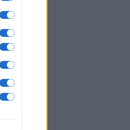
τάν: «Όπως το Άρθρο 5 του ΝΑΤΟ
αμυντικό σύμφωνο Τουρκίας,
ιστάν και Σαουδικής Αραβίας» -
ιχτό το ενδεχόμενο για την
υπτο
ΥΡΚΙΑ
08/08/26 - 22:04
έμβαση Άγκυρας για τη Μαύρη
ασσα: Ζητά μορατόριουμ
θέσεων σε εμπορικά πλοία από
ία και Ουκρανία
ΛΛΑΔΑ
08/08/26 - 21:59
ξανδρούπολη: Τραγική κατάληξη
 τον 77χρονο που ανασύρθηκε από
άδι
ΙΕΘΝΗ
08/08/26 - 21:53
ς: Το Ιράν διαβεβαιώνει πως δεν
επιβάλει διόδια στα Στενά του
ούζ – Πιέζει για συμφωνία