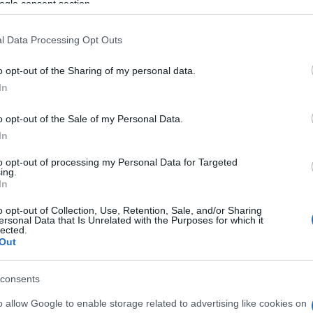
ΤΟ
ogle consent section.
l Data Processing Opt Outs
Παρ
ειρ
o opt-out of the Sharing of my personal data.
στρ
Δ
In
o opt-out of the Sale of my Personal Data.
NYP
In
Νετ
μετ
to opt-out of processing my Personal Data for Targeted
1 σε
ing.
Ε
In
o opt-out of Collection, Use, Retention, Sale, and/or Sharing
«Μπ
ersonal Data that Is Unrelated with the Purposes for which it
lected.
στο
Out
«πί
ρωσ
ΤΟ
consents
o allow Google to enable storage related to advertising like cookies on