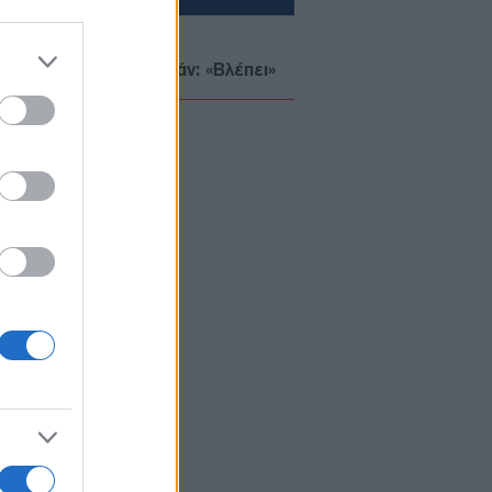
ΥΡΚΙΑ
08/08/26 - 22:34
άλογο αφήγημα Φιντάν: «Βλέπει»
ήνη 50 ετών στην Κύπρο χάρη στον
ατό κατοχής!
ΙΕΘΝΗ
08/08/26 - 22:27
D κατά Μαμντάνι για την επίσκεψη
ανιάχου: «Με τη ρητορική του
ατρέπει τον κίνδυνο από κατηγορία
 5»
ΛΛΑΔΑ
08/08/26 - 22:18
λόκο» της ΕΛ.ΑΣ. σε βενζινάδικο
 Παλαιό Φάληρο: Συνελήφθησαν
τμπουλ» και «μπουλντόγκ» της
όφωνης μαφίας
ΥΡΚΙΑ
08/08/26 - 22:09