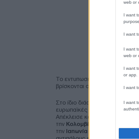
web or d
I want t
purpose
I want 
I want t
web or d
I want t
or app.
Το εντυπωσιακό είναι ότι η εικ
βρίσκονται ομάδες από τις υπό
I want t
Στο ίδιο διάστημα, η Βραζιλία έ
I want t
ευρωπαϊκές εθνικές ομάδες, 
authenti
Απέκλεισε κατά σειρά τη
Γκάν
την
Κολομβία
(2014), το
Μεξικ
την
Ιαπωνία
στη φετινή διοργά
αντιπάλους εκτός Ευρώπης