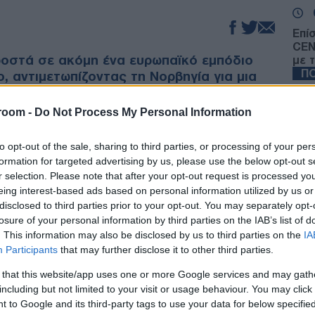
Επί
CEN
ροστά σε ακόμη ένα ευρωπαϊκό εμπόδιο
με 
Π
, αντιμετωπίζοντας τη Νορβηγία για μια
α από το εισιτήριο για τα προημιτελικά
ατάρα!
room -
Do Not Process My Personal Information
Νέα
για
Σαν
λ του 2002 και μετά, η Βραζιλία
έχει
to opt-out of the sale, sharing to third parties, or processing of your per
κατ
υτ αναμέτρηση που έδωσε απέναντι σε
formation for targeted advertising by us, please use the below opt-out s
ΟΙ
r selection. Please note that after your opt-out request is processed y
μετρά έξι συνεχόμενους αποκλεισμούς, χωρίς
eing interest-based ads based on personal information utilized by us or
ρόκριση απέναντι σε αντίπαλο από την UEFA.
disclosed to third parties prior to your opt-out. You may separately opt-
Επι
losure of your personal information by third parties on the IAB’s list of
είν
τήθηκε στα προημιτελικά από τη
Γαλλία
.
. This information may also be disclosed by us to third parties on the
IA
η θ
κλείστηκε από την
Ολλανδία
, ενώ το 2014
Participants
that may further disclose it to other third parties.
Δ
 από τη
Γερμανία
στα ημιτελικά και στη
 that this website/app uses one or more Google services and may gath
τελικό από τους Ολλανδούς. Το 2018 το
including but not limited to your visit or usage behaviour. You may click 
Κίν
 2022
Κροατία
, με αποτέλεσμα το αρνητικό
 to Google and its third-party tags to use your data for below specifi
μέλ
τι σε ευρωπαϊκές ομάδες στα νοκ άουτ