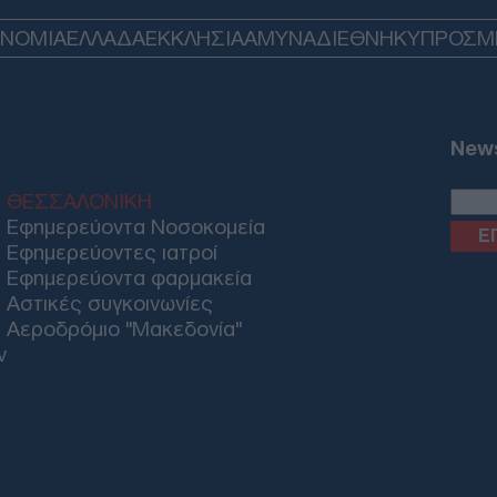
ΟΝΟΜΙΑ
ΕΛΛΑΔΑ
ΕΚΚΛΗΣΙΑ
ΑΜΥΝΑ
ΔΙΕΘΝΗ
ΚΥΠΡΟΣ
M
Μπα
πολ
Στή
αφο
Ε
News
ΘΕΣΣΑΛΟΝΙΚΗ
Φωτ
Εφημερεύοντα Νοσοκομεία
συλλ
τσι
Εφημερεύοντες ιατροί
φωτ
Εφημερεύοντα φαρμακεία
Ε
Αστικές συγκοινωνίες
Αεροδρόμιο "Μακεδονία"
ν
Ρέθ
άγρ
στο 
Ε
Καύ