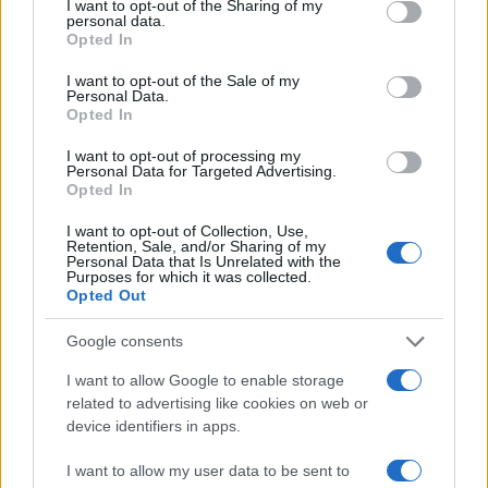
not limited to your visit or usage behaviour. You may click to
I want to opt-out of the Sharing of my
personal data.
grant or deny consent to Google and its third-party tags to
Opted In
ΑΚΟΛΟΥΘΗΣΤΕ ΜΑΣ ΣΤΟ GOOGLE
use your data for below specified purposes in below Google
consent section.
NEWS ΚΑΝΟΝΤΑΣ ΚΛΙΚ ΕΔΩ
I want to opt-out of the Sale of my
Personal Data.
Opted In
I want to opt-out of processing my
TAGS
Personal Data for Targeted Advertising.
Opted In
ΝΤΙΝΑΜΟ ΚΙΕΒΟΥ
ΚΛΟΥΖ
ΠΑΟΚ
ΠΟΔΟΣΦΑΙΡΟ
EUROPA LEAGUE
I want to opt-out of Collection, Use,
Retention, Sale, and/or Sharing of my
Personal Data that Is Unrelated with the
Purposes for which it was collected.
Opted Out
Ροή Ειδήσεων
Google consents
I want to allow Google to enable storage
ΤΟΥΡΚΙΑ
related to advertising like cookies on web or
06/08/26 - 22:47
device identifiers in apps.
Από τα πλαστά διαβατήρια στα δίκτυα διακίνησης: Ο
ρόλος της Τουρκίας στις σύγχρονες μεταναστευτικές
I want to allow my user data to be sent to
διαδρομές