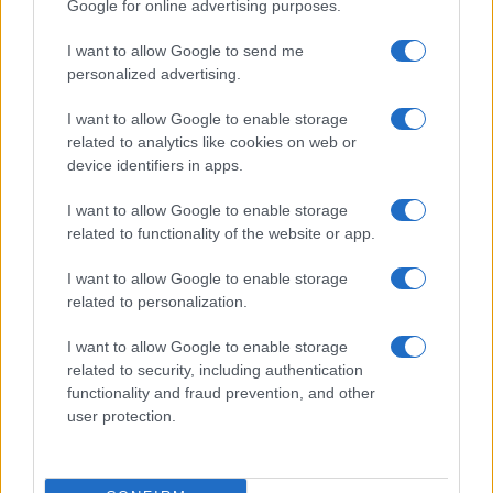
Google for online advertising purposes.
ΕΛΛΑΔΑ
06/08/26 - 22:34
I want to allow Google to send me
personalized advertising.
Marfin: Έφθασε στην Ελλάδα η 46χρονη κατηγορούμενη -
Ενώπιον της Εισαγγελίας την Παρασκευή
ΑΜΥΝΑ
I want to allow Google to enable storage
related to analytics like cookies on web or
06/08/26 - 22:26
device identifiers in apps.
DHC-515: Άρχισε στον Καναδά η κατασκευή του πρώτου
ελληνικού σύγχρονου δασοπυροσβεστικού αεροσκάφους
I want to allow Google to enable storage
ΑΜΥΝΑ
related to functionality of the website or app.
06/08/26 - 22:17
ΓΕΕΘΑ: Σοβαρές τουρκικές προκλήσεις στο Αιγαίο, με
I want to allow Google to enable storage
οπλισμένα F-16, εμπλοκή, UAV και ATR-72!
related to personalization.
ΕΛΛΑΔΑ
I want to allow Google to enable storage
06/08/26 - 22:13
related to security, including authentication
Κλήρωση Τζόκερ 3102 (6/8/2026): Αυτοί είναι οι τυχεροί
functionality and fraud prevention, and other
αριθμοί που κερδίζουν
ΔΙΕΘΝΗ
user protection.
06/08/26 - 22:03
Fars: Το Ιρανικό κοινοβούλιο εξετάζει την απαγόρευση