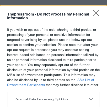
Thepressroom -
Do Not Process My Personal
Information
If you wish to opt-out of the sale, sharing to third parties, or
processing of your personal or sensitive information for
targeted advertising by us, please use the below opt-out
section to confirm your selection. Please note that after your
opt-out request is processed you may continue seeing
interest-based ads based on personal information utilized by
us or personal information disclosed to third parties prior to
your opt-out. You may separately opt-out of the further
disclosure of your personal information by third parties on the
IAB’s list of downstream participants. This information may
also be disclosed by us to third parties on the
IAB’s List of
Downstream Participants
that may further disclose it to other
third parties.
Το αντάμωμα μεταξύ Ντινάμο Κιέβου και Κλουζ
Please note that this website/app uses one or more Google
θα γίνει στις 09/07 στην Πολωνία και η ρεβάνς
Personal Data Processing Opt Outs
services and may gather and store information including but
στη Ρουμανία μία εβδομάδα αργότερα (16/07)