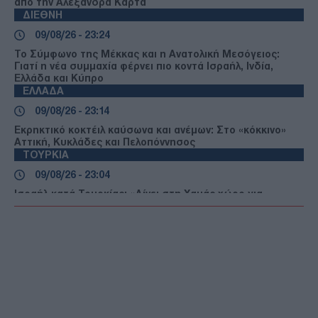
από την Αλεξάνδρα Καρτά
ΔΙΕΘΝΗ
09/08/26 - 23:24
Το Σύμφωνο της Μέκκας και η Ανατολική Μεσόγειος:
Γιατί η νέα συμμαχία φέρνει πιο κοντά Ισραήλ, Ινδία,
Ελλάδα και Κύπρο
ΕΛΛΑΔΑ
09/08/26 - 23:14
Εκρηκτικό κοκτέιλ καύσωνα και ανέμων: Στο «κόκκινο»
Αττική, Κυκλάδες και Πελοπόννησος
ΤΟΥΡΚΙΑ
09/08/26 - 23:04
Ισραήλ κατά Τουρκίας: «Δίνει στη Χαμάς χώρο για
μυστικές επιχειρήσεις»
ΔΙΕΘΝΗ
09/08/26 - 23:00
Ευρώπη σε κλοιό καύσωνα και ξηρασίας – Ποτάμια
στερεύουν και δάση παραδίδονται στις φλόγες
ΕΛΛΑΔΑ
09/08/26 - 22:54