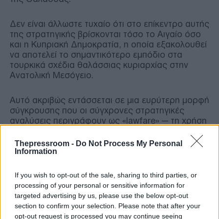
Δεν είναι άλλωστε τυχαίο ότι στο επίκεντρο αυτής
της στρατηγικής βρίσκονται τόσο το Αιγαίο όσο
και η Κυπριακή Δημοκρατία, η οποία εξακολουθεί
να αποτελεί το σημαντικότερο εμπόδιο στα
τουρκικά σχέδια θαλάσσιας κυριαρχίας στην
Ανατολική Μεσόγειο.
Αυτό ακριβώς εντάσσεται σε μια ευρύτερη μορφή
σύγκρουσης που οι σύγχρονες στρατηγικές
αναλύσεις περιγράφουν ως «lawfare» — τη χρήση
του δικαίου, των διεθνών οργανισμών, των
χαρτών, της νομοθεσίας και των θεσμών ως
Thepressroom -
Do Not Process My Personal
εργαλείων γεωπολιτικής πίεσης.
Information
If you wish to opt-out of the sale, sharing to third parties, or
Η Τουρκία δεν επιδιώκει μόνο να επιβάλει τις
processing of your personal or sensitive information for
θέσεις της. Επιχειρεί να δημιουργήσει την
targeted advertising by us, please use the below opt-out
εντύπωση ότι οι διεκδικήσεις της συνιστούν μία
section to confirm your selection. Please note that after your
από τις πιθανές ερμηνείες του διεθνούς δικαίου.
opt-out request is processed you may continue seeing
Ακριβώς όπως επιχείρησε να πράξει η Κίνα στην