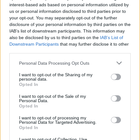
interest-based ads based on personal information utilized by
Ασία.
us or personal information disclosed to third parties prior to
your opt-out. You may separately opt-out of the further
Υπάρχει όμως και μια ακόμη ομοιότητα, ίσως η
disclosure of your personal information by third parties on the
πιο σημαντική. Τόσο το Πεκίνο όσο και η Άγκυρα
IAB’s list of downstream participants. This information may
στηρίζουν μέρος της στρατηγικής τους στην
also be disclosed by us to third parties on the
IAB’s List of
πεποίθηση ότι οι αντίπαλοί τους θα διστάσουν να
Downstream Participants
that may further disclose it to other
συγκρουστούν μαζί τους. Η Κίνα λόγω του
third parties.
τεράστιου οικονομικού και στρατιωτικού της
εκτοπίσματος.
Please note that this website/app uses one or more Google
Personal Data Processing Opt Outs
services and may gather and store information including but
not limited to your visit or usage behaviour. You may click to
I want to opt-out of the Sharing of my
Η Τουρκία λόγω της γεωγραφικής της θέσης, του
personal data.
grant or deny consent to Google and its third-party tags to
ρόλου της στο ΝΑΤΟ, του μεταναστευτικού και
Opted In
use your data for below specified purposes in below Google
της αντίληψης που εξακολουθεί να κυριαρχεί σε
consent section.
αρκετές δυτικές πρωτεύουσες ότι είναι «πολύ
I want to opt-out of the Sale of my
Personal Data.
σημαντική για να τιμωρηθεί».
Opted In
I want to opt-out of processing my
Personal Data for Targeted Advertising.
Opted In
I want to opt-out of Collection, Use,