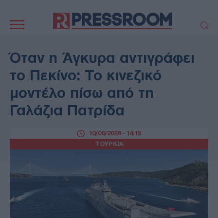
Κεντρική
πλοήγηση
ΠΟΛΙΤΙΚΗ
ΤΟΥΡΚΙΑ
Όταν η Άγκυρα αντιγράφει
ΟΙΚΟΝΟΜΙΑ
ΕΛΛΑΔΑ
το Πεκίνο: Το κινεζικό
ΕΚΚΛΗΣΙΑ
ΑΜΥΝΑ
μοντέλο πίσω από τη
ΔΙΕΘΝΗ
ΚΥΠΡΟΣ
Γαλάζια Πατρίδα
MEDIA
LIFESTYLE
SPORTS
ΑΥΤΟΔΙΟΙΚΗΣΗ
10/06/2026 - 14:15
AUTO - MOTO
ΓΑΣΤΡΟΝΟΜΙΑ
ΤΟΥΡΚΙΑ
ΥΓΕΙΑ
ΤΕΧΝΟΛΟΓΙΑ
ΠΑΡΑΞΕΝΑ
ΖΩΔΙΑ
ΑΡΘΡΟΓΡΑΦΙΑ