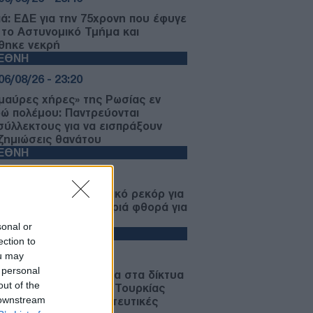
ιά: ΕΔΕ για την 75χρονη που έφυγε
 το Αστυνομικό Τμήμα και
θηκε νεκρή
ΙΕΘΝΗ
06/08/26 - 23:20
«μαύρες χήρες» της Ρωσίας εν
ρώ πολέμου: Παντρεύονται
σύλλεκτους για να εισπράξουν
ζημιώσεις θανάτου
ΙΕΘΝΗ
06/08/26 - 23:16
μανία: Νέο δημοσκοπικό ρεκόρ για
ακροδεξιό AfD και βαριά φθορά για
 Μερτς
sonal or
ΥΡΚΙΑ
ection to
06/08/26 - 22:47
ou may
 personal
 τα πλαστά διαβατήρια στα δίκτυα
out of the
κίνησης: Ο ρόλος της Τουρκίας
 downstream
ς σύγχρονες μεταναστευτικές