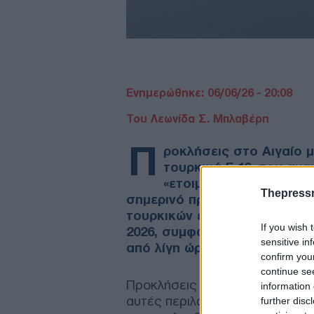
Ενημερώθηκε: 06/06/26 - 20:08
Του Λεωνίδα Σ. Μπλαβέρη
Π
ροκλήσεις στο Αιγαίο 
τουρκικά F-16, που ανα
«ετοιμότητος» της Πολ
Thepress
σημερινό πρόγραμμα των «πο
τουρκικών ενεργειών, σε συν
If you wish 
2026, συμφώνως με τα επίσημ
sensitive in
από λίγη ώρα από το ΓΕΕΘΑ!
confirm you
continue se
Προκλήσεις που, ως προελέχθη
information 
αυτές περιλαμβάνονταν σχεδόν 
further disc