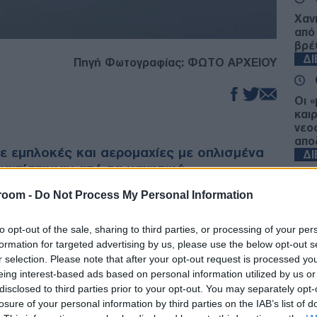
Χαν
από
βρέ
Δ
Πηγή Φωτογραφίας: ΦΩΤΟ ΑΡΧΕΙΟΥ
Οι 
και
νεο
απο
με εμπλοκές και αερομαχίες με οπλισμένα
Δ
χαιτίστηκαν από τα μαχητικά
εμικής Αεροπορίας, περιλάμβανε το
room -
Do Not Process My Personal Information
Γερ
ιοτικά» αναβαθμισμένων έκνομων
το 
έχεια των προηγούμενων της 2 Ιουνίου
τον
to opt-out of the sale, sharing to third parties, or processing of your per
α στοιχεία που δημοσιοποιήθηκαν πριν
ΤΟ
formation for targeted advertising by us, please use the below opt-out s
r selection. Please note that after your opt-out request is processed y
eing interest-based ads based on personal information utilized by us or
Από
, ήταν «ποιοτικά αναβαθμισμένες», καθώς σε
disclosed to third parties prior to your opt-out. You may separately opt-
δια
…ό,τι πέταγε στο τουρκικό οπλοστάσιο,
losure of your personal information by third parties on the IAB’s list of
στι