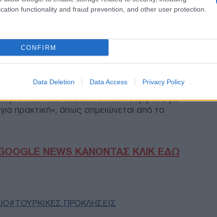
cation functionality and fraud prevention, and other user protection.
αβάσεις, οι 2 σημειώθηκαν από τα F-16, άλλες
και 1 από το ελικόπτερο, ενώ από τις 9
Συρ
μειώθηκαν από τα F-16 και 4 από to ATR-72.
έκρ
Δαμ
CONFIRM
Δ
μαχητικά αεροσκάφη της ελληνικής
Data Deletion
Data Access
Privacy Policy
Was
Τζέ
ωρίστηκαν και αναχαιτίστηκαν σύμφωνα με
προ
για πρακτική», όπως σημειώνεται από το
Δ
Σλο
42,
GOOGLE NEWS ΚΑΝΟΝΤΑΣ ΚΛΙΚ ΕΔΩ
Δ
Τεχ
Πεί
ΙΟ
ΤΟΥΡΚΙΚΕΣ ΠΡΟΚΛΗΣΕΙΣ
επι
αντί