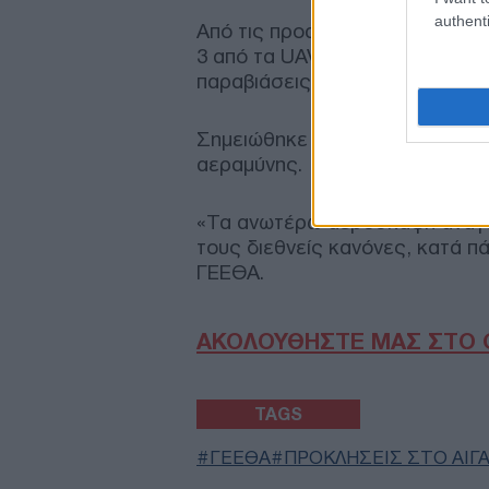
authenti
Από τις προαναφερθείσες 8 παρ
3 από τα UAV, 2 από το ATR-72 
παραβιάσεις, οι 5 από αυτές ση
Σημειώθηκε μία εμπλοκή με τα 
αεραμύνης.
«Τα ανωτέρω αεροσκάφη αναγν
τους διεθνείς κανόνες, κατά πά
ΓΕΕΘΑ.
ΑΚΟΛΟΥΘΗΣΤΕ ΜΑΣ ΣΤΟ 
TAGS
ΓΕΕΘΑ
ΠΡΟΚΛΗΣΕΙΣ ΣΤΟ ΑΙΓΑ