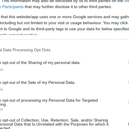
σμένων F-16! Ελικόπτερα, αεροσκάφος
. This information may also be disclosed by us to third parties on the
IA
δια
Ε
Participants
that may further disclose it to other third parties.
νδρωμένα Αεροοχήματα (UAV) και τα F-16, που
 that this website/app uses one or more Google services and may gath
including but not limited to your visit or usage behaviour. You may click 
Mar
46χ
 to Google and its third-party tags to use your data for below specifi
ς πάντα με τα στοιχεία του ΓΕΕΘΑ, σήμερα, 2
Εισ
ogle consent section.
αχητικών F-16, καθώς και 5 μεμονωμένα
Α
ήσεως/επιχειρήσεων τύπου ATR-72 Meltem II,
ικώς 9 αεροσκάφη, από τα οποία τα 2 F-16
l Data Processing Opt Outs
σαν 8 παραβάσεις των Κανόνων Εναερίου
DHC
κατ
νών και 9 παραβιάσεις του Εθνικού Εναερίου
o opt-out of the Sharing of my personal data.
σύγ
κό και Νοτιοανατολικό Αιγαίο.
In
αερ
Α
o opt-out of the Sale of my Personal Data.
In
ΓΕΕ
to opt-out of processing my Personal Data for Targeted
προ
ing.
F-16
In
Ε
o opt-out of Collection, Use, Retention, Sale, and/or Sharing
ersonal Data that Is Unrelated with the Purposes for which it
lected.
Κλή