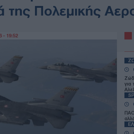
ά της Πολεμικής Αερ
 - 19:52
Ζ
Ζώδ
για
Αλε
S
ΠΑΟ
αλλ
Ε