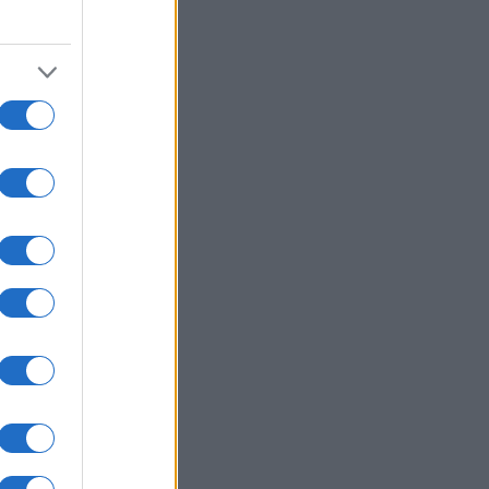
ί είναι οι τυχεροί αριθμοί που
δίζουν
ΙΕΘΝΗ
06/08/26 - 22:03
: Το Ιρανικό κοινοβούλιο εξετάζει
 απαγόρευση διέλευσης
ρικανικών και ισραηλινών πλοίων
 το Ορμούζ
ΛΛΑΔΑ
06/08/26 - 21:31
καγιές: Ολοκληρώθηκαν 325
οψίες σε πληγείσες περιοχές -
τάλληλα κρίθηκαν 118 κτήρια
ΙΕΘΝΗ
06/08/26 - 21:07
μανία: Τουλάχιστον 25 τραυματίες
 σύγκρουση τραμπ στο
λζενκίρχεν - Σε σοβαρή
άσταση 3 εξ' αυτών
ΙΕΘΝΗ