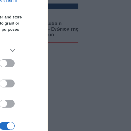
B’s List of
δρομές
ΛΛΑΔΑ
06/08/26 - 22:34
er and store
to grant or
fin: Έφθασε στην Ελλάδα η
ρονη κατηγορούμενη - Ενώπιον της
ed purposes
αγγελίας την Παρασκευή
ΜΥΝΑ
06/08/26 - 22:26
-515: Άρχισε στον Καναδά η
ασκευή του πρώτου ελληνικού
χρονου δασοπυροσβεστικού
οσκάφους
ΜΥΝΑ
06/08/26 - 22:17
ΘΑ: Σοβαρές τουρκικές
κλήσεις στο Αιγαίο, με οπλισμένα
, εμπλοκή, UAV και ATR-72!
ΛΛΑΔΑ
06/08/26 - 22:13
ρωση Τζόκερ 3102 (6/8/2026):