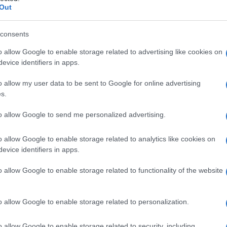
Out
Αυτο
κερ
Δ
consents
o allow Google to enable storage related to advertising like cookies on
Fars
evice identifiers in apps.
την
αμε
o allow my user data to be sent to Google for online advertising
από
s.
Ε
to allow Google to send me personalized advertising.
Πυρ
αυτ
o allow Google to enable storage related to analytics like cookies on
Ακα
evice identifiers in apps.
Δ
o allow Google to enable storage related to functionality of the website
Γερ
από
o allow Google to enable storage related to personalization.
Γκε
κατ
Δ
o allow Google to enable storage related to security, including