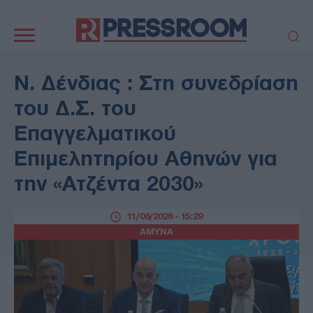
Κεντρική
πλοήγηση
ΠΟΛΙΤΙΚΗ
ΤΟΥΡΚΙΑ
Ν. Δένδιας : Στη συνεδρίαση
ΟΙΚΟΝΟΜΙΑ
ΕΛΛΑΔΑ
του Δ.Σ. του
ΕΚΚΛΗΣΙΑ
ΑΜΥΝΑ
Επαγγελματικού
ΔΙΕΘΝΗ
ΚΥΠΡΟΣ
Επιμελητηρίου Αθηνών για
MEDIA
LIFESTYLE
την «Ατζέντα 2030»
SPORTS
ΑΥΤΟΔΙΟΙΚΗΣΗ
AUTO - MOTO
ΓΑΣΤΡΟΝΟΜΙΑ
11/06/2026 - 15:29
ΥΓΕΙΑ
ΤΕΧΝΟΛΟΓΙΑ
ΑΜΥΝΑ
ΠΑΡΑΞΕΝΑ
ΖΩΔΙΑ
ΑΡΘΡΟΓΡΑΦΙΑ