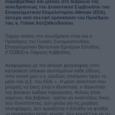
παραβρέθηκε και μίλησε στη διάρκεια της
συνεδριάσεως του Διοικητικού Συμβουλίου του
Επαγγελματικού Επιμελητηρίου Αθηνών (ΕΕΑ),
ύστερα από σχετική πρόσκληση του Προέδρου
του, κ. Γιάννη Χατζηθεοδοσίου.
Παρών επίσης στη συνεδρίαση ήταν και ο
Πρόεδρος της Γενικής Συνομοσπονδίας
Επαγγελματιών Βιοτεχνών Εμπόρων Ελλάδος
(ΓΣΕΒΕΕ) κ. Γιώργος Καββαθάς.
Αναφορικώς με την αλλαγή φιλοσοφίας στην
κατασκευή οπλικών συστημάτων κάθε είδους
στην εποχή μας ο κ. Δένδιας επισήμανε προς τα
μέλη του Δ.Σ. του ΕΕΑ: «…Η μόνη απάντηση που
μπορείς να έχεις είναι η ιδιοκτησία, η ιδιοκτησία
του βασικού κώδικα παραγωγής. Αλλιώς είσαι
χαμένος. Και βεβαίως, πρέπει να αναπτύξεις δικές
σου δυνατότητες. Δεν μιλάω για τις μεγάλες
πλατφόρμες. Δεν χρειάζεται η Ελλάδα να φτιάξει
το αεροπλάνο έκτης γενεάς. Δεν χρειάζεται να το