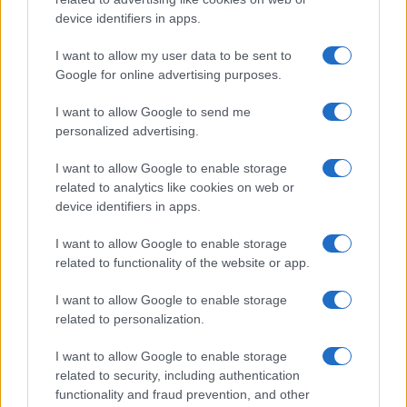
device identifiers in apps.
I want to allow my user data to be sent to
Google for online advertising purposes.
I want to allow Google to send me
personalized advertising.
I want to allow Google to enable storage
related to analytics like cookies on web or
device identifiers in apps.
«Θέλουμε ένα drone, το οποίο να έχει α, β, γ,
χαρακτηριστικά, τόση ταχύτητα, τόση
I want to allow Google to enable storage
δυνατότητα, τόση μεταφορά εκρηκτικού
related to functionality of the website or app.
φορτίου, τόση δυνατότητα μεταφοράς καμερών,
τόσο κόστος», πάντα το κόστος είναι ένα
I want to allow Google to enable storage
στοιχείο. Έρχεται αυτό το παιδάκι λοιπόν εκεί που
related to personalization.
κάθεται, σχεδιάζει στο γραφειάκι του, το
φτιάχνει, το λύνει μαθηματικά, μπαίνει στο
I want to allow Google to enable storage
κομπιούτερ του. Υπάρχουν κάποια ειδικά
related to security, including authentication
συστήματα πια που τα αγοράζεις και πολύ φτηνά
functionality and fraud prevention, and other
στα κομπιούτερς και μπορεί να σου είναι