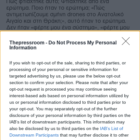
Πώς φτιάχτηκε αυτό; Φτιάχτηκε από ένα
ερώτημα. Ποιο ήταν το ερώτημα; «Πώς
αντιμετωπίζουμε σμήνη drones στο Ανατολικό
Αιγαίο και στη Θράκη;», αυτό ήταν το ερώτημα.
Δεν ήταν «φέρτε μου ένα σύστημα», «φέρτε μου
κάτι». Ψάξαμε λοιπόν, έψαξαν και μάλιστα ένα
μεγάλο κομμάτι το έκανε η κρατική επιχείρηση,
Thepressroom -
Do Not Process My Personal
που σημαίνει τι ανθρώπινο δυναμικό έχουμε και
Information
σε αυτό…»
If you wish to opt-out of the sale, sharing to third parties, or
Αναφέρθηκε επίσης στην ανάγκη υπάρξεως στην
processing of your personal or sensitive information for
εποχή μας επιχειρήσεων «διπλής χρήσεως» (“dual
targeted advertising by us, please use the below opt-out
use”), λέγων: «…Τα περισσότερα προϊόντα
section to confirm your selection. Please note that after your
σήμερα, δεν είναι μόνο μιας χρήσης. Είναι
opt-out request is processed you may continue seeing
πολλαπλών χρήσεων. Άρα το οικοσύστημα στο
interest-based ads based on personal information utilized by
οποίο μπορούμε να μιλήσουμε και να του
us or personal information disclosed to third parties prior to
ζητήσουμε απαντήσεις, είναι πολύ ευρύτερο από
your opt-out. You may separately opt-out of the further
ότι ήταν παλιά…» ενώ δεν παρέλειψε να
disclosure of your personal information by third parties on the
αναφερθεί και στις ιδέες των νέων ανθρώπων,
IAB’s list of downstream participants. This information may
που δεν μπορούν υπό κανονικές συνθήκες να
also be disclosed by us to third parties on the
IAB’s List of
βρουν χρηματοδότηση μέσω των κανονικών
Downstream Participants
that may further disclose it to other