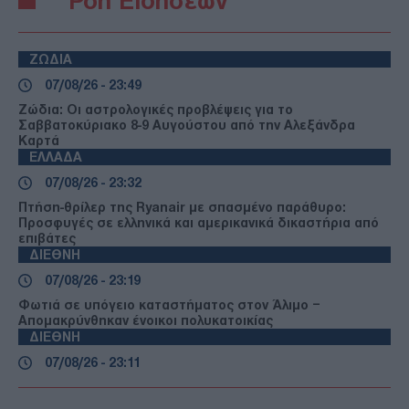
Ροή Ειδήσεων
ΖΩΔΙΑ
07/08/26 - 23:49
Ζώδια: Οι αστρολογικές προβλέψεις για το
Σαββατοκύριακο 8-9 Αυγούστου από την Αλεξάνδρα
Καρτά
ΕΛΛΑΔΑ
07/08/26 - 23:32
Πτήση-θρίλερ της Ryanair με σπασμένο παράθυρο:
Προσφυγές σε ελληνικά και αμερικανικά δικαστήρια από
επιβάτες
ΔΙΕΘΝΗ
07/08/26 - 23:19
Φωτιά σε υπόγειο καταστήματος στον Άλιμο –
Απομακρύνθηκαν ένοικοι πολυκατοικίας
ΔΙΕΘΝΗ
07/08/26 - 23:11
Κλιμακώνεται η κόντρα Ισπανίας–Ιταλίας για το
μεταναστευτικό: Η Μαδρίτη απαντά με ελέγχους στα