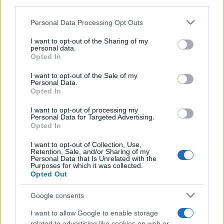
διαύλων, των τραπεζών.
third parties.
Please note that this website/app uses one or more Google
Personal Data Processing Opt Outs
services and may gather and store information including but
not limited to your visit or usage behaviour. You may click to
I want to opt-out of the Sharing of my
personal data.
grant or deny consent to Google and its third-party tags to
Opted In
use your data for below specified purposes in below Google
consent section.
I want to opt-out of the Sale of my
Personal Data.
Opted In
I want to opt-out of processing my
Personal Data for Targeted Advertising.
Opted In
I want to opt-out of Collection, Use,
Retention, Sale, and/or Sharing of my
Personal Data that Is Unrelated with the
Purposes for which it was collected.
Opted Out
Google consents
I want to allow Google to enable storage
related to advertising like cookies on web or