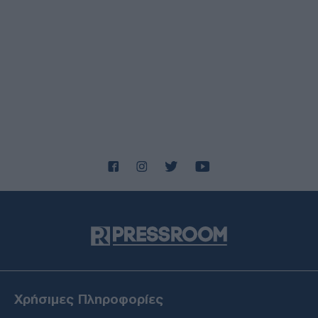
ΗΠΑ: Η Γερουσία ενέκρινε νέες κυρώσεις κατά της
Ρωσίας - Δασμοί έως 500% σε πετρέλαιο και αέριο
ΔΙΕΘΝΗ
07/08/26 - 21:19
ΗΠΑ: Νέα αποχαρακτηρισμένα αρχεία για UFO - Γιγαντιαία
τρίγωνα, μεταλλικές σφαίρες και ανεξήγητα φώτα
ΟΙΚΟΝΟΜΙΑ
07/08/26 - 21:10
Οικονομία: Στο 3,4% υποχώρησε ο πληθωρισμός τον
Ιούλιο – Μικρή άνοδος στα τρόφιμα
ΕΛΛΑΔΑ
07/08/26 - 20:42
Φρίκη στην Κρήτη: Τουρίστας φέρεται να ρώτησε πόσο
να πληρώσει για να ασελγήσει σε 10χρονο κορίτσι!
ΔΙΕΘΝΗ
07/08/26 - 20:29
Γερμανία: Χάκερ που συνδέονται με το Κρεμλίνο πίσω από
το fake βίντεο για την παραίτηση Μερτς
ΔΙΕΘΝΗ
Χρήσιμες Πληροφορίες
07/08/26 - 20:05