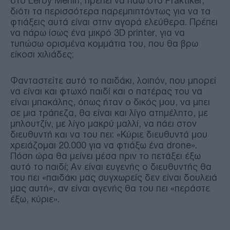
στο Leroy Merlin, πρέπει να πάω στο Praktiker,
διότι τα περισσότερα παρεμπιπτόντως για να τα
φτιάξεις αυτά είναι στην αγορά ελεύθερα. Πρέπει
να πάρω ίσως ένα μικρό 3D printer, για να
τυπώσω ορισμένα κομμάτια του, που θα βρω
είκοσι χιλιάδες;
Φανταστείτε αυτό το παιδάκι, λοιπόν, που μπορεί
να είναι και φτωχό παιδί και ο πατέρας του να
είναι μπακάλης, όπως ήταν ο δικός μου, να μπει
σε μια τράπεζα, θα είναι και λίγο ατημέλητο, με
μπλουτζίν, με λίγο μακρύ μαλλί, να πάει στον
διευθυντή και να του πει: «Κύριε διευθυντά μου
χρειάζομαι 20.000 για να φτιάξω ένα drone».
Πόση ώρα θα μείνει μέσα πριν το πετάξει έξω
αυτό το παιδί; Αν είναι ευγενής ο διευθυντής θα
του πει «παιδάκι μας συγχωρείς δεν είναι δουλειά
μας αυτή», αν είναι αγενής θα του πει «περάστε
έξω, κύριε».