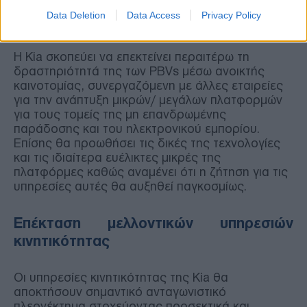
Data Deletion
Data Access
Privacy Policy
Η Kia σκοπεύει να επεκτείνει περαιτέρω τη
δραστηριότητά της των PBVs μέσω ανοικτής
καινοτομίας, συνεργαζόμενη με άλλες εταιρείες
για την ανάπτυξη μικρών/ μεγάλων πλατφορμών
για τους τομείς της μη επανδρωμένης
παράδοσης και του ηλεκτρονικού εμπορίου.
Επίσης θα προωθήσει τις δικές της τεχνολογίες
και τις ιδιαίτερα ευέλικτες μικρές της
πλατφόρμες καθώς αναμένει ότι η ζήτηση για τις
υπηρεσίες αυτές θα αυξηθεί παγκοσμίως.
Επέκταση μελλοντικών υπηρεσιών
κινητικότητας
Οι υπηρεσίες κινητικότητας της Kia θα
αποκτήσουν σημαντικό ανταγωνιστικό
πλεονέκτημα στοχεύοντας προσεκτικά και