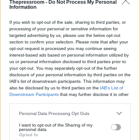
στην Electric-Global Modular Platform (E-GMP)
Thepressroom -
Do Not Process My Personal
και 4 σε υπάρχοντα μοντέλα με κινητήρες
Information
εσωτερικής καύσης (ICE).
If you wish to opt-out of the sale, sharing to third parties, or
Τα EV που θα βασίζονται στην E-GMP έχουν ως
processing of your personal or sensitive information for
στόχο να θέσουν νέα σημεία αναφοράς στην
targeted advertising by us, please use the below opt-out
αυτονομία (AER), στις επιδόσεις, στους χώρους
section to confirm your selection. Please note that after your
στο εσωτερικό τους και στις τεχνολογικές
opt-out request is processed you may continue seeing
εφαρμογές. Τα EVs θα λειτουργούν ως έξυπνες
interest-based ads based on personal information utilized by
συσκευές με εκτεταμένη εφαρμογή των
us or personal information disclosed to third parties prior to
υπηρεσιών Audio Video Navigation Telematics
your opt-out. You may separately opt-out of the further
(AVNT), Over-the-Air (OTA) και Feature on
disclosure of your personal information by third parties on the
Demand (FoD).
IAB’s list of downstream participants. This information may
Τ
also be disclosed by us to third parties on the
IAB’s List of
Downstream Participants
that may further disclose it to other
third parties.
ο πρώτο πλήρως ηλεκτρικό (EV) Kia, που έχει το
κωδικό CV, θα διαθέτει αυτόνομη τεχνολογία
Please note that this website/app uses one or more Google
Personal Data Processing Opt Outs
HDA2 (Highway Driving Assist Level 2) δευτέρου
services and may gather and store information including but
επιπέδου. Αρχής γενομένης από το 2023, τα EVs
not limited to your visit or usage behaviour. You may click to
I want to opt-out of the Sharing of my
personal data.
της Kia θα είναι εξοπλισμένα με Highway Driving
grant or deny consent to Google and its third-party tags to
Opted In
Pilot (HDP), μια σημαντική εξέλιξη σε αυτονομία
use your data for below specified purposes in below Google