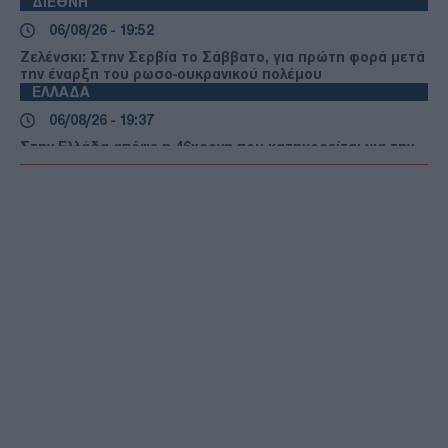
ΔΙΕΘΝΗ
06/08/26 - 19:52
Ζελένσκι: Στην Σερβία το Σάββατο, για πρώτη φορά μετά
την έναρξη του ρωσο-ουκρανικού πολέμου
ΕΛΛΑΔΑ
06/08/26 - 19:37
Στην Ελλάδα απόψε η 46χρονη που κατηγορείται για την
υπόθεση της Marfin — Θα μεταφερθεί στη ΓΑΔΑ
ΔΙΕΘΝΗ
06/08/26 - 19:22
Οι ΗΠΑ ανακάλεσαν τη βίζα της πρέσβειρας της Βραζιλίας
– Νέα ένταση Τραμπ και Λούλα
ΔΙΕΘΝΗ
06/08/26 - 18:57
Κλιμάκωση της σύγκρουσης Ρωσίας–Ουκρανίας:
Πλήγματα σε διυλιστήρια και επιθέσεις με drones
ΔΙΕΘΝΗ
06/08/26 - 18:40
Πολύνεκρες επιθέσεις των Χούθι κατά κυβερνητικών
δυνάμεων στην Υεμένη - Τουλάχιστον 38 νεκροί