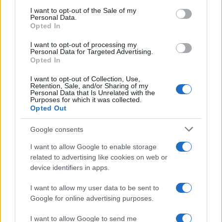
τρίτου επιπέδου.
consent section.
I want to opt-out of the Sale of my
Personal Data.
Opted In
Ενισχύοντας τη δραστηριότητα PBV
I want to opt-out of processing my
Personal Data for Targeted Advertising.
Το 2022, θα παρουσιάσει το πρώτο της ειδικά
Opted In
κατασκευασμένο όχημα (PBV), ενώ επιπλέον PBVs
θα παρουσιαστούν ανάλογα με τις ανάγκες της
I want to opt-out of Collection, Use,
Retention, Sale, and/or Sharing of my
αγοράς. Η εταιρεία στοχεύει σε ετήσιες πωλήσεις
Personal Data that Is Unrelated with the
1 εκατομμυρίου μονάδων, έτσι ώστε έως το 2030
Purposes for which it was collected.
Opted Out
να γίνει παγκόσμιος ηγέτης στα PBV. Για το σκοπό
αυτό, η Kia θα αναπτύξει μια γκάμα
Google consents
εξειδικευμένων οχημάτων με βάση τις
πλατφόρμες skateboard που έχουν εξελιχθεί
I want to allow Google to enable storage
αποκλειστικά για τα PBVs.
related to advertising like cookies on web or
device identifiers in apps.
I want to allow my user data to be sent to
Google for online advertising purposes.
I want to allow Google to send me