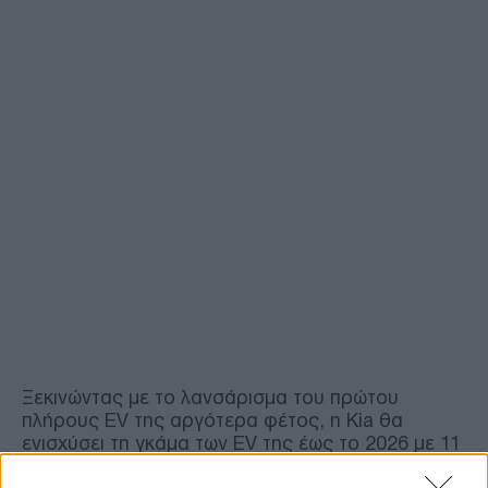
Ξεκινώντας με το λανσάρισμα του πρώτου
πλήρους EV της αργότερα φέτος, η Kia θα
ενισχύσει τη γκάμα των EV της έως το 2026 με 11
νέα μοντέλα - επτά από τα οποία θα βασίζονται