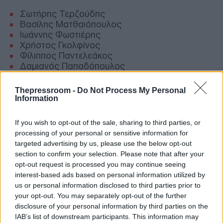
Σωτήρης Τερζούδης
Βασίλης Ματθαιόπουλος
Ιωάννης Φωστιέρης
Χρήστος Γκολφίνος
Φίλιππος Παντελεάκος
Δαμιανός Παπαδόπουλος
Νικόλαος Παναγιωτόπουλος
8.Χαράλαμπος Χιώνης
Thepressroom -
Do Not Process My Personal
Ιωάννης Καπάκης
Information
Κωνσταντίνος Αγγελόπουλος
If you wish to opt-out of the sale, sharing to third parties, or
Ουσιαστικά οι
εφέτες , με την απόφασή τους
processing of your personal or sensitive information for
έκριναν ότι το κύριο βάρος της ευθύνης
targeted advertising by us, please use the below opt-out
φέρουν οι επιτελικοί της Πυροσβεστικής
,
section to confirm your selection. Please note that after your
δηλαδή η ηγεσία και οι επικεφαλής στις κρίσιμες
opt-out request is processed you may continue seeing
υπηρεσίες του Σώματος και οι τρεις αξιωματικοί
interest-based ads based on personal information utilized by
που βρέθηκαν στον τόπο της φωτιάς ως
us or personal information disclosed to third parties prior to
επικεφαλής του πεδίου. Έδειξαν επίσης και ένα
your opt-out. You may separately opt-out of the further
πολιτικό πρόσωπο, που είχε επιλεγεί από την τότε
disclosure of your personal information by third parties on the
κυβέρνηση για την ηγεσία της γραμματείας
IAB’s list of downstream participants. This information may