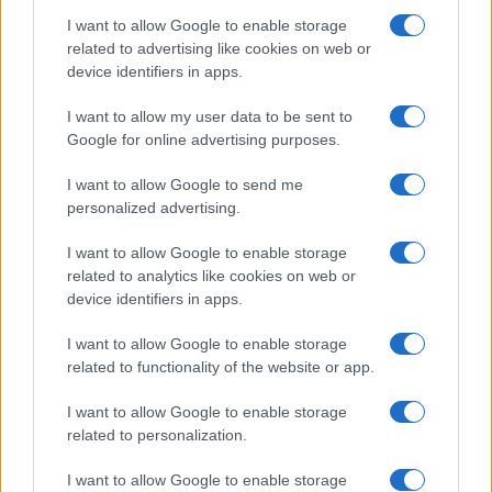
I want to allow Google to enable storage
related to advertising like cookies on web or
device identifiers in apps.
I want to allow my user data to be sent to
Google for online advertising purposes.
I want to allow Google to send me
personalized advertising.
I want to allow Google to enable storage
related to analytics like cookies on web or
Αθώοι κρίθηκαν όλοι οι κατηγορούμενοι από τα
device identifiers in apps.
εναέρια μέσα
( πιλότοι , εναέριοι ελεγκτές και
I want to allow Google to enable storage
συντονιστές ), ο τότε διοικητής της ΕΜΑΚ καθώς
related to functionality of the website or app.
και όλοι οι κατηγορούμενοι από την
Αυτοδιοίκηση. Πρόκειται για τους:
I want to allow Google to enable storage
related to personalization.
Χρήστο Λάμπρη, Χρήστο Δροσόπουλο, Γιώργο
Πορτοζούδη, Στέφανο Κολοκούρη, Χαράλαμπο
I want to allow Google to enable storage