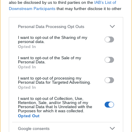
Πολιτικής Προστασίας: Τον κ. Ιωάννη Καπάκη.
also be disclosed by us to third parties on the
IAB’s List of
Στους ενόχους και ο κάτοικος Πεντέλης , από την
Downstream Participants
that may further disclose it to other
αυλή του οποίου ξεκίνησε η φωτιά.
third parties.
Please note that this website/app uses one or more Google
Personal Data Processing Opt Outs
services and may gather and store information including but
not limited to your visit or usage behaviour. You may click to
I want to opt-out of the Sharing of my
personal data.
grant or deny consent to Google and its third-party tags to
Opted In
use your data for below specified purposes in below Google
consent section.
I want to opt-out of the Sale of my
Personal Data.
Opted In
I want to opt-out of processing my
Personal Data for Targeted Advertising.
Opted In
I want to opt-out of Collection, Use,
Retention, Sale, and/or Sharing of my
Personal Data that Is Unrelated with the
Purposes for which it was collected.
Opted Out
Google consents