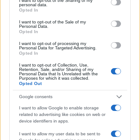
not limited to your visit or usage behaviour. You may click to
I want to opt-out of the Sharing of my
Εταιρείες που υποστηρίζονται από το Πεκίνο
personal data.
grant or deny consent to Google and its third-party tags to
έχουν ήδη ξεκινήσει έργα πολλών
Opted In
use your data for below specified purposes in below Google
δισεκατομμυρίων δολαρίων για την επεξεργασία
consent section.
I want to opt-out of the Sale of my
θαλασσινού νερού και αφαλάτωσης στη Βασόρα,
Personal Data.
με στόχο τη διατήρηση και την επέκταση της
Opted In
παραγωγής σε βασικούς τομείς.
I want to opt-out of processing my
Personal Data for Targeted Advertising.
Opted In
I want to opt-out of Collection, Use,
Retention, Sale, and/or Sharing of my
Personal Data that Is Unrelated with the
Purposes for which it was collected.
Opted Out
Google consents
I want to allow Google to enable storage
related to advertising like cookies on web or
device identifiers in apps.
I want to allow my user data to be sent to