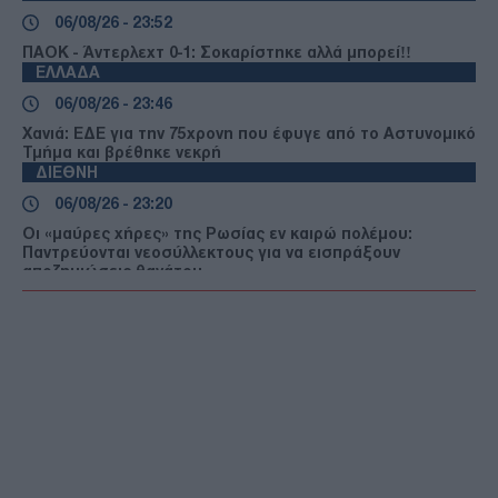
06/08/26 - 23:52
ΠΑΟΚ - Άντερλεχτ 0-1: Σοκαρίστηκε αλλά μπορεί!!
ΕΛΛΑΔΑ
06/08/26 - 23:46
Χανιά: ΕΔΕ για την 75χρονη που έφυγε από το Αστυνομικό
Τμήμα και βρέθηκε νεκρή
ΔΙΕΘΝΗ
06/08/26 - 23:20
Οι «μαύρες χήρες» της Ρωσίας εν καιρώ πολέμου:
Παντρεύονται νεοσύλλεκτους για να εισπράξουν
αποζημιώσεις θανάτου
ΔΙΕΘΝΗ
06/08/26 - 23:16
Γερμανία: Νέο δημοσκοπικό ρεκόρ για το ακροδεξιό AfD
και βαριά φθορά για τον Μερτς
ΤΟΥΡΚΙΑ
06/08/26 - 22:47
Από τα πλαστά διαβατήρια στα δίκτυα διακίνησης: Ο
ρόλος της Τουρκίας στις σύγχρονες μεταναστευτικές
διαδρομές