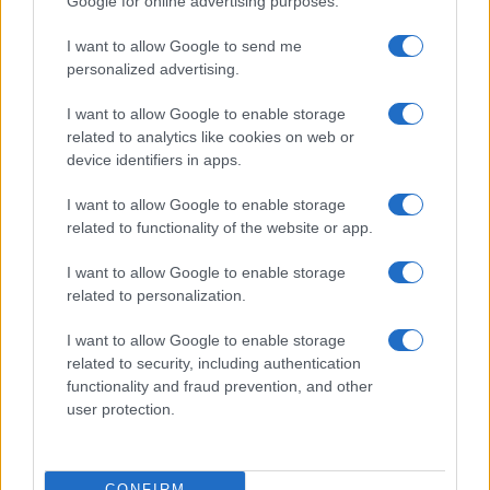
Google for online advertising purposes.
I want to allow Google to send me
personalized advertising.
I want to allow Google to enable storage
related to analytics like cookies on web or
device identifiers in apps.
I want to allow Google to enable storage
related to functionality of the website or app.
I want to allow Google to enable storage
related to personalization.
I want to allow Google to enable storage
related to security, including authentication
Σύμφωνα με το Υπουργείο Πετρελαίου, αυτές οι
functionality and fraud prevention, and other
προσπάθειες θα βοηθήσουν στην αύξηση της
user protection.
συνολικής παραγωγής πετρελαίου του Ιράκ από
περίπου τέσσερα εκατομμύρια βαρέλια την ημέρα
σε περισσότερα από έξι εκατομμύρια έως το
2029.
CONFIRM