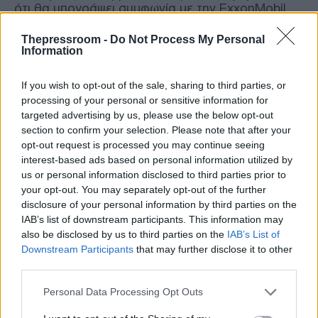
ότι θα υπογράψει συμφωνία με την ExxonMobil
για τη διαχείριση και ανάπτυξη του πετρελαϊκού
κοιτάσματος Majnoon στο νότιο τμήμα της
Thepressroom -
Do Not Process My Personal
Information
χώρας.
If you wish to opt-out of the sale, sharing to third parties, or
Η συμφωνία καλύπτει τις επιτόπιες
processing of your personal or sensitive information for
δραστηριότητες και τις αναβαθμίσεις στις
targeted advertising by us, please use the below opt-out
υποδομές εξαγωγών του Ιράκ,
section to confirm your selection. Please note that after your
συμπεριλαμβανομένης της συμμετοχής στα
opt-out request is processed you may continue seeing
κέρδη για το αργό και τα διυλισμένα προϊόντα.
interest-based ads based on personal information utilized by
us or personal information disclosed to third parties prior to
Αξιωματούχοι δήλωσαν ότι η συνεργασία
your opt-out. You may separately opt-out of the further
στοχεύει στον εκσυγχρονισμό του τομέα και στην
disclosure of your personal information by third parties on the
αναπροσαρμογή των ενεργειακών δεσμών του
IAB’s list of downstream participants. This information may
Ιράκ, καθώς οι κινεζικές εταιρείες εντείνουν την
also be disclosed by us to third parties on the
IAB’s List of
παρουσία τους στον νότιο πετρελαϊκό κόμβο,
Downstream Participants
that may further disclose it to other
ενώ το Ιράκ επιδιώκει να διαφοροποιήσει τις
third parties.
συνεργασίες του και να αναπροσαρμόσει τους
περιφερειακούς δεσμούς.
Please note that this website/app uses one or more Google
Personal Data Processing Opt Outs
services and may gather and store information including but