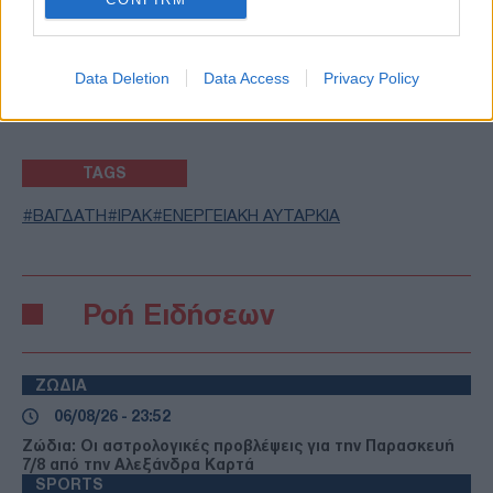
ΑΚΟΛΟΥΘΗΣΤΕ ΜΑΣ ΣΤΟ GOOGLE
Data Deletion
Data Access
Privacy Policy
NEWS ΚΑΝΟΝΤΑΣ ΚΛΙΚ ΕΔΩ
TAGS
ΒΑΓΔΑΤΗ
ΙΡΑΚ
ΕΝΕΡΓΕΙΑΚΗ ΑΥΤΑΡΚΙΑ
Ροή Ειδήσεων
ΖΩΔΙΑ
06/08/26 - 23:52
Ζώδια: Οι αστρολογικές προβλέψεις για την Παρασκευή
7/8 από την Αλεξάνδρα Καρτά
SPORTS