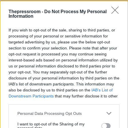
Thepressroom -
Do Not Process My Personal
Information
If you wish to opt-out of the sale, sharing to third parties, or
processing of your personal or sensitive information for
targeted advertising by us, please use the below opt-out
section to confirm your selection. Please note that after your
Ο μέχρι στιγμής απολογισμός των συγκρούσεων
opt-out request is processed you may continue seeing
περιλαμβάνει τουλάχιστον 16 συλλήψεις και τον
interest-based ads based on personal information utilized by
τραυματισμό 12 αστυνομικών. Παράλληλα,
us or personal information disclosed to third parties prior to
καταγράφηκαν εκτεταμένες υλικές ζημιές και
your opt-out. You may separately opt-out of the further
εμπρησμοί σε κατοικίες, επιχειρήσεις και οχήματα
disclosure of your personal information by third parties on the
της περιοχής.
IAB’s list of downstream participants. This information may
also be disclosed by us to third parties on the
IAB’s List of
Downstream Participants
that may further disclose it to other
Πολιτικές αντιδράσεις και κλίμα φόβου
third parties.
Please note that this website/app uses one or more Google
Οι πολιτικοί ηγέτες καταδίκασαν απερίφραστα τα
Personal Data Processing Opt Outs
services and may gather and store information including but
γεγονότα, με τον υπουργό αρμόδιο για τη Βόρεια
not limited to your visit or usage behaviour. You may click to
I want to opt-out of the Sharing of my
Ιρλανδία, Χίλαρι Μπεν, να κάνει λόγο για