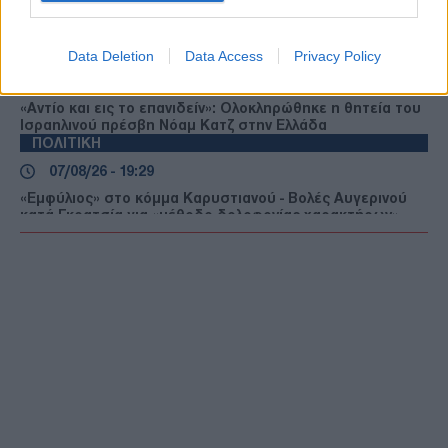
Τουρκικός Τύπος: Γιατί οι Τούρκοι προτιμούν μαζικά τα
ελληνικά νησιά — Η βίζα εξπρές και οι χαμηλότερες τιμές
ΠΟΛΙΤΙΚΗ
Data Deletion
Data Access
Privacy Policy
07/08/26 - 19:43
«Αντίο και εις το επανιδείν»: Ολοκληρώθηκε η θητεία του
Ισραηλινού πρέσβη Νόαμ Κατζ στην Ελλάδα
ΠΟΛΙΤΙΚΗ
07/08/26 - 19:29
«Εμφύλιος» στο κόμμα Καρυστιανού - Βολές Αυγερινού
κατά Γκρατσία για «μέθοδο δολοφονίας χαρακτήρων»
ΔΙΕΘΝΗ
07/08/26 - 19:04
Ξηρασία στην Ευρώπη: Ιστορική πτώση της στάθμης σε
Δούναβη - Ρήνο και ενεργειακός συναγερμός
ΔΙΕΘΝΗ
07/08/26 - 18:46
Πυρκαγιά στο Στεφάνι Κορινθίας: Επιχειρούν 82
πυροσβέστες και 11 εναέρια μέσα
ΔΙΕΘΝΗ
07/08/26 - 18:29