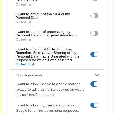
personal data.
grant or deny consent to Google and its third-party tags to
«ρατσιστικό χουλιγκανισμό» και την πρώτη
Opted In
use your data for below specified purposes in below Google
υπουργό, Μισέλ Ο’Νιλ, να χαρακτηρίζει τη βία ως
consent section.
«καθαρά εγκληματική». Την ίδια στιγμή, οι
I want to opt-out of the Sale of my
Personal Data.
κοινότητες των μεταναστών εκφράζουν έντονη
Opted In
ανησυχία για την ασφάλειά τους, με αρκετές
οικογένειες να αποφεύγουν τις μετακινήσεις τους
I want to opt-out of processing my
ή να φοβούνται να παραμείνουν στα σπίτια τους
Personal Data for Targeted Advertising.
χωρίς προστασία.
Opted In
I want to opt-out of Collection, Use,
Καθώς τα καλέσματα για νέες συγκεντρώσεις
Retention, Sale, and/or Sharing of my
Personal Data that Is Unrelated with the
συνεχίζουν να κυκλοφορούν στο διαδίκτυο, η
Purposes for which it was collected.
αστυνομία της Βόρειας Ιρλανδίας έχει ήδη
Opted Out
ζητήσει ενισχύσεις από άλλες βρετανικές
δυνάμεις, προετοιμαζόμενη για το κρίσιμο
Google consents
επόμενο διήμερο. Αναλυτές υπογραμμίζουν ότι
I want to allow Google to enable storage
πρόκειται για τις σοβαρότερες ταραχές των
related to advertising like cookies on web or
τελευταίων ετών και απευθύνουν έκκληση για
device identifiers in apps.
άμεση αυτοσυγκράτηση και αποκλιμάκωση της
κατάστασης.
I want to allow my user data to be sent to
Google for online advertising purposes.