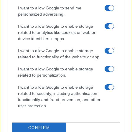
ΑΚΟΛΟΥΘΗΣΤΕ ΜΑΣ ΣΤΟ GOOGLE
I want to allow Google to send me
NEWS ΚΑΝΟΝΤΑΣ ΚΛΙΚ ΕΔΩ
personalized advertising.
I want to allow Google to enable storage
TAGS
related to analytics like cookies on web or
device identifiers in apps.
ΜΠΕΛΦΑΣΤ
ΒΟΡΕΙΑ ΙΡΛΑΝΔΙΑ
ΠΟΓΚΡΟΜ ΚΑΤΑ ΜΕΤΑΝΑΣΤΩΝ
I want to allow Google to enable storage
related to functionality of the website or app.
I want to allow Google to enable storage
Ροή Ειδήσεων
related to personalization.
I want to allow Google to enable storage
related to security, including authentication
ΔΙΕΘΝΗ
functionality and fraud prevention, and other
07/08/26 - 20:05
user protection.
Ξεμένει από Patriot η ουκρανική αεράμυνα — «Εφιάλτης»
για το Κίεβο οι ρωσικοί βαλλιστικοί πύραυλοι
ΤΟΥΡΚΙΑ
CONFIRM
07/08/26 - 19:50